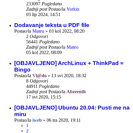
233097
Pogledano
Zadnji post
Postao/la
Yorkin
03 lip 2024, 14:51
Dodavanje teksta u PDF file
Postao/la
Mateo
»
03 kol 2022, 08:20
2
Odgovori
56441
Pogledano
Zadnji post
Postao/la
Mateo
05 kol 2022, 08:09
[OBJAVLJENO] ArchLinux + ThinkPad =
Bingo
Postao/la
Vl@do
»
13 svi 2020, 18:32
8
Odgovori
44911
Pogledano
Zadnji post
Postao/la
Abzeenth
17 svi 2020, 15:15
[OBJAVLJENO] Ubuntu 20.04: Pusti me na
miru
Postao/la
iweb
»
06 tra 2020, 19:11
1
2