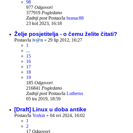
98
977
Odgovori
377919
Pogledano
Zadnji post
Postao/la
branac88
23 kol 2023, 16:18
Želje posjetitelja - o čemu želite čitati?
Postao/la
iv@n
»
29 lip 2012, 16:27
1
...
15
16
17
18
19
185
Odgovori
216841
Pogledano
Zadnji post
Postao/la
Lutherus
05 tra 2019, 18:59
[Draft] Linux u doba antike
Postao/la
Yorkin
»
04 svi 2024, 16:02
1
2
17
Odgovori