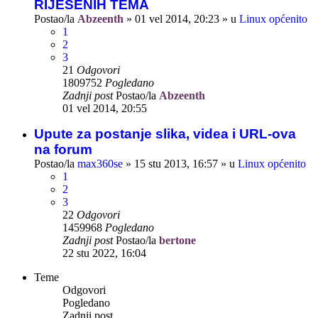
RIJEŠENIH TEMA
Postao/la
Abzeenth
»
01 vel 2014, 20:23
» u
Linux općenito
1
2
3
21
Odgovori
1809752
Pogledano
Zadnji post
Postao/la
Abzeenth
01 vel 2014, 20:55
Upute za postanje slika, videa i URL-ova
na forum
Postao/la
max360se
»
15 stu 2013, 16:57
» u
Linux općenito
1
2
3
22
Odgovori
1459968
Pogledano
Zadnji post
Postao/la
bertone
22 stu 2022, 16:04
Teme
Odgovori
Pogledano
Zadnji post