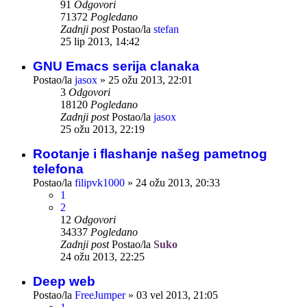
91
Odgovori
71372
Pogledano
Zadnji post
Postao/la
stefan
25 lip 2013, 14:42
GNU Emacs serija clanaka
Postao/la
jasox
»
25 ožu 2013, 22:01
3
Odgovori
18120
Pogledano
Zadnji post
Postao/la
jasox
25 ožu 2013, 22:19
Rootanje i flashanje našeg pametnog
telefona
Postao/la
filipvk1000
»
24 ožu 2013, 20:33
1
2
12
Odgovori
34337
Pogledano
Zadnji post
Postao/la
Suko
24 ožu 2013, 22:25
Deep web
Postao/la
FreeJumper
»
03 vel 2013, 21:05