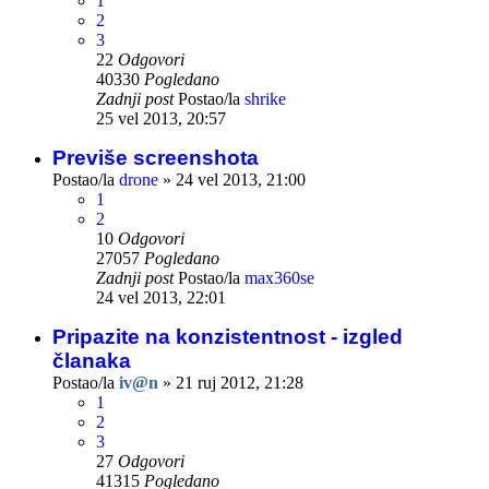
1
2
3
22
Odgovori
40330
Pogledano
Zadnji post
Postao/la
shrike
25 vel 2013, 20:57
Previše screenshota
Postao/la
drone
»
24 vel 2013, 21:00
1
2
10
Odgovori
27057
Pogledano
Zadnji post
Postao/la
max360se
24 vel 2013, 22:01
Pripazite na konzistentnost - izgled
članaka
Postao/la
iv@n
»
21 ruj 2012, 21:28
1
2
3
27
Odgovori
41315
Pogledano