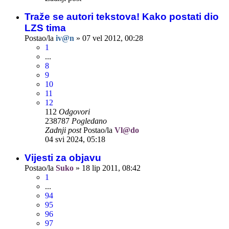
Traže se autori tekstova! Kako postati dio
LZS tima
Postao/la
iv@n
»
07 vel 2012, 00:28
1
...
8
9
10
11
12
112
Odgovori
238787
Pogledano
Zadnji post
Postao/la
Vl@do
04 svi 2024, 05:18
Vijesti za objavu
Postao/la
Suko
»
18 lip 2011, 08:42
1
...
94
95
96
97