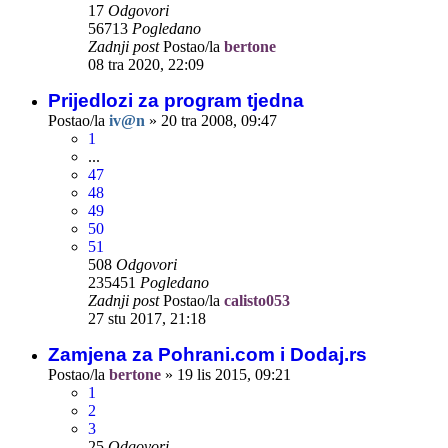
17
Odgovori
56713
Pogledano
Zadnji post
Postao/la
bertone
08 tra 2020, 22:09
Prijedlozi za program tjedna
Postao/la
iv@n
»
20 tra 2008, 09:47
1
...
47
48
49
50
51
508
Odgovori
235451
Pogledano
Zadnji post
Postao/la
calisto053
27 stu 2017, 21:18
Zamjena za Pohrani.com i Dodaj.rs
Postao/la
bertone
»
19 lis 2015, 09:21
1
2
3
25
Odgovori