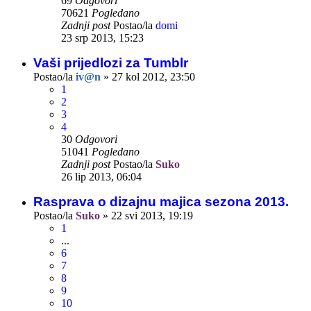
69
Odgovori
70621
Pogledano
Zadnji post
Postao/la
domi
23 srp 2013, 15:23
Vaši prijedlozi za Tumblr
Postao/la
iv@n
»
27 kol 2012, 23:50
1
2
3
4
30
Odgovori
51041
Pogledano
Zadnji post
Postao/la
Suko
26 lip 2013, 06:04
Rasprava o dizajnu majica sezona 2013.
Postao/la
Suko
»
22 svi 2013, 19:19
1
...
6
7
8
9
10