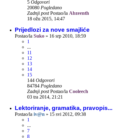
5
Odgovori
20080
Pogledano
Zadnji post
Postao/la
Abzeenth
18 ožu 2015, 14:47
Prijedlozi za nove smajliće
Postao/la
Suko
»
16 srp 2010, 18:59
1
...
11
12
13
14
15
144
Odgovori
84784
Pogledano
Zadnji post
Postao/la
Cooleech
03 tra 2014, 21:21
Lektoriranje, gramatika, pravopis...
Postao/la
iv@n
»
15 svi 2012, 09:38
1
...
7
8