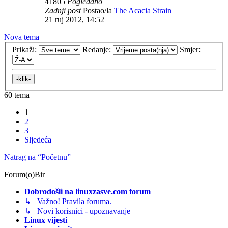
41805
Pogledano
Zadnji post
Postao/la
The Acacia Strain
21 ruj 2012, 14:52
Nova tema
Prikaži:
Redanje:
Smjer:
60 tema
1
2
3
Sljedeća
Natrag na “Početnu”
Forum(o)Bir
Dobrodošli na linuxzasve.com forum
↳ Važno! Pravila foruma.
↳ Novi korisnici - upoznavanje
Linux vijesti