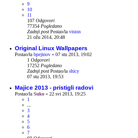
9
10
11
107
Odgovori
77354
Pogledano
Zadnji post
Postao/la
vision
21 ožu 2014, 20:48
Original Linux Wallpapers
Postao/la
bpejinov
»
07 stu 2013, 19:02
1
Odgovori
17252
Pogledano
Zadnji post
Postao/la
shicy
07 stu 2013, 19:53
Majice 2013 - pristigli radovi
Postao/la
Suko
»
22 svi 2013, 19:25
1
...
3
4
5
6
7