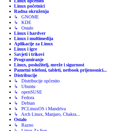
Linux općenito
Linux početnici
Radna okruženja
↳ GNOME
↳ KDE
↳ Ostalo
Linux i hardver
Linux i multimedija
Aplikacije za Linux
Linux i igre
Savjeti i trikovi
Programiranje
Linux, poslužitelj, mreže i sigurnost
Pametni telefoni, tableti, netbook prijenosnici...
Distribucije
↳ Distribucije općenito
↳ Ubuntu
↳ openSUSE
↳ Fedora
↳ Debian
↳ PCLinuxOS i Mandriva
↳ Arch Linux, Manjaro, Chakra...
Ostalo
↳ Razno
↳ Linux Za Sve