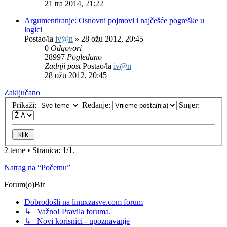
21 tra 2014, 21:22
Argumentiranje: Osnovni pojmovi i najčešće pogreške u
logici
Postao/la
iv@n
»
28 ožu 2012, 20:45
0
Odgovori
28997
Pogledano
Zadnji post
Postao/la
iv@n
28 ožu 2012, 20:45
Zaključano
Prikaži:
Redanje:
Smjer:
2 teme • Stranica:
1
/
1
.
Natrag na “Početnu”
Forum(o)Bir
Dobrodošli na linuxzasve.com forum
↳ Važno! Pravila foruma.
↳ Novi korisnici - upoznavanje