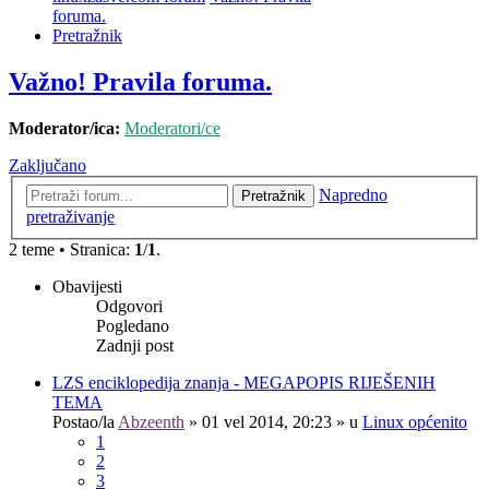
foruma.
Pretražnik
Važno! Pravila foruma.
Moderator/ica:
Moderatori/ce
Zaključano
Napredno
Pretražnik
pretraživanje
2 teme • Stranica:
1
/
1
.
Obavijesti
Odgovori
Pogledano
Zadnji post
LZS enciklopedija znanja - MEGAPOPIS RIJEŠENIH
TEMA
Postao/la
Abzeenth
»
01 vel 2014, 20:23
» u
Linux općenito
1
2
3