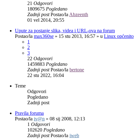
21
Odgovori
1809675
Pogledano
Zadnji post
Postao/la
Abzeenth
01 vel 2014, 20:55
Upute za postanje slika, videa i URL-ova na forum
Postao/la
max360se
»
15 stu 2013, 16:57
» u
Linux općenito
1
2
3
22
Odgovori
1459883
Pogledano
Zadnji post
Postao/la
bertone
22 stu 2022, 16:04
Teme
Odgovori
Pogledano
Zadnji post
Pravila foruma
Postao/la
iv@n
»
08 sij 2008, 12:13
1
Odgovori
102620
Pogledano
Zadnji post
Postao/la
iweb