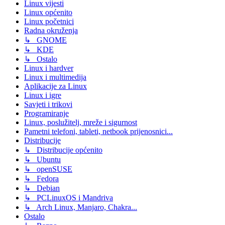
Linux vijesti
Linux općenito
Linux početnici
Radna okruženja
↳ GNOME
↳ KDE
↳ Ostalo
Linux i hardver
Linux i multimedija
Aplikacije za Linux
Linux i igre
Savjeti i trikovi
Programiranje
Linux, poslužitelj, mreže i sigurnost
Pametni telefoni, tableti, netbook prijenosnici...
Distribucije
↳ Distribucije općenito
↳ Ubuntu
↳ openSUSE
↳ Fedora
↳ Debian
↳ PCLinuxOS i Mandriva
↳ Arch Linux, Manjaro, Chakra...
Ostalo