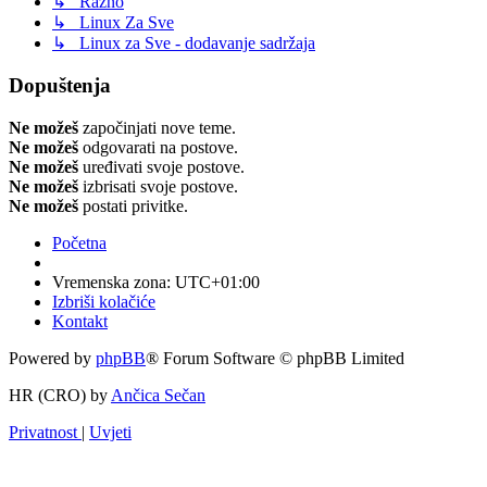
↳ Razno
↳ Linux Za Sve
↳ Linux za Sve - dodavanje sadržaja
Dopuštenja
Ne možeš
započinjati nove teme.
Ne možeš
odgovarati na postove.
Ne možeš
uređivati svoje postove.
Ne možeš
izbrisati svoje postove.
Ne možeš
postati privitke.
Početna
Vremenska zona:
UTC+01:00
Izbriši kolačiće
Kontakt
Powered by
phpBB
® Forum Software © phpBB Limited
HR (CRO) by
Ančica Sečan
Privatnost
|
Uvjeti