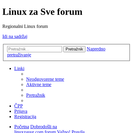
Linux za Sve forum
Regionalni Linux forum
Idi na sadržaj
Napredno
Pretražnik
pretraživanje
Linki
Neodgovorene teme
Aktivne teme
Pretražnik
ČPP
Prijava
Registracija
Početna
Dobrodošli na
linuxzasve.com forum
Važno! Pravila