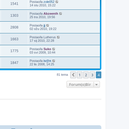
Postao/la
zole052
1541
14 stu 2010, 15:22
Postao/la
Abzeenth
1303
25 tra 2010, 19:56
Postao/la
jjj
2808
02 ožu 2010, 19:22
Postao/la
Lutherus
1663
17 sij 2010, 22:28
Postao/la
Suko
1775
03 svi 2009, 10:44
Postao/la
iv@n
1847
22 lis 2008, 14:25
1
2
3
4
Prethodna
81 tema
Forum(o)Bir