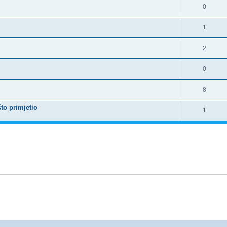
0
1
2
0
8
to primjetio
1