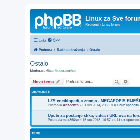
Linux za Sve foru
Regionalni Linux forum
Linki
ČPP
Početna
Radna okruženja
Ostalo
Ostalo
Moderator/ica:
Moderatori/ce
Pretražnik
Napre
Nova tema
OBAVIJESTI
LZS enciklopedija znanja - MEGAPOPIS RIJE
Postao/la
Abzeenth
»
01 vel 2014, 20:23
» u
Linux općenito
Upute za postanje slika, videa i URL-ova na fo
Postao/la
max360se
»
15 stu 2013, 16:57
» u
Linux općenito
TEME