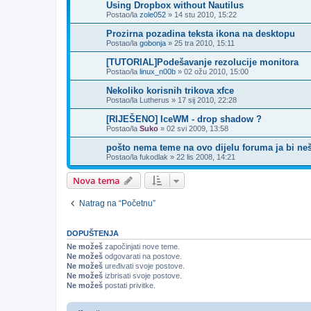
Using Dropbox without Nautilus
Postao/la
zole052
»
14 stu 2010, 15:22
Prozirna pozadina teksta ikona na desktopu
Postao/la
gobonja
»
25 tra 2010, 15:11
[TUTORIAL]Podešavanje rezolucije monitora
Postao/la
linux_n00b
»
02 ožu 2010, 15:00
Nekoliko korisnih trikova xfce
Postao/la
Lutherus
»
17 sij 2010, 22:28
[RIJEŠENO] IceWM - drop shadow ?
Postao/la
Suko
»
02 svi 2009, 13:58
pošto nema teme na ovo dijelu foruma ja bi neš
Postao/la
fukodlak
»
22 lis 2008, 14:21
Nova tema
Natrag na “Početnu”
DOPUŠTENJA
Ne možeš
započinjati nove teme.
Ne možeš
odgovarati na postove.
Ne možeš
uređivati svoje postove.
Ne možeš
izbrisati svoje postove.
Ne možeš
postati privitke.