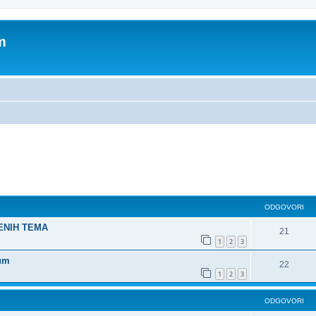
m
dno pretraživanje
ODGOVORI
ŠENIH TEMA
21
1
2
3
rum
22
1
2
3
ODGOVORI