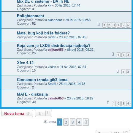
Mix DE u sistemu - DA ili NE
Zadnji post Postao/la
kk
«
30 lis 2015, 17:44
Odgovori:
4
Enlightenment
Zadnji post Postao/la
blast beat
«
29 lis 2015, 21:53
Odgovori:
52
1
2
3
4
5
6
Mate, bug koji briše foldere?
Zadnji post Postao/la
rudar
«
23 srp 2015, 07:45
Koja vam je LXDE distribucija najbolja?
Zadnji post Postao/la
calisto053
«
08 svi 2015, 08:31
Odgovori:
25
1
2
3
Xfce 4.12
Zadnji post Postao/la
vision
«
01 svi 2015, 07:54
Odgovori:
10
1
2
Cinnamon izrada gtk3 tema
Zadnji post Postao/la
Small
«
25 tra 2015, 14:13
Odgovori:
2
MATE - diskusija
Zadnji post Postao/la
calisto053
«
23 tra 2015, 18:19
Odgovori:
30
1
2
3
4
Nova tema
1
2
3
4
Sljedeća
81 tema