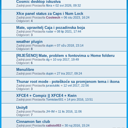
Cosmic desktop iskustva
Zadnji post Postao/la
fibra
«
02 svi 2026, 09:32
Xfce panel status za Caps i Num Lock
Zadnji post Postao/la
Cooleech
«
06 stu 2023, 16:24
Odgovori:
4
Mate, upravitelj Caja i pozadinska boja
Zadnji post Postao/la
rudar
«
08 lip 2021, 17:44
Odgovori:
3
weather plugin
Zadnji post Postao/la
dupin
«
07 ožu 2018, 23:14
Odgovori:
8
[RIJEŠENO] Mate, problem s fontovima u Home folderu
Zadnji post Postao/la
dg
«
10 srp 2017, 19:49
Odgovori:
6
Menulibre
Zadnji post Postao/la
dupin
«
27 tra 2017, 09:24
Thunar root mode - poteškoće sa promjenom tema i ikona
Zadnji post Postao/la
jurastublic
«
12 vel 2017, 22:56
Odgovori:
3
XFCE4 + Compiz || XFCE4 + Kwin
Zadnji post Postao/la
Tomislav001
«
14 pro 2016, 13:51
Unity8
Zadnji post Postao/la
JH-IM
«
11 lis 2016, 11:06
Odgovori:
7
Cinnamon fan club
Zadnji post Postao/la
calisto053
«
30 ruj 2016, 15:24