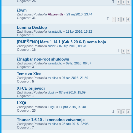
Odgovori:
26
1
2
3
i3wm
Zadnji post Postao/la
Abzeenth
«
29 ruj 2016, 23:44
Odgovori:
31
1
2
3
4
Lumina Desktop
Zadnji post Postao/la
jurastublic
«
11 kol 2016, 15:22
Odgovori:
1
[RIJEŠENO] Mate 1.14.1 (Gtk 3.20.6-1) nema boja...
Zadnji post Postao/la
rudar
«
07 srp 2016, 09:28
Odgovori:
16
1
2
i3nagbar non-root shutdown
Zadnji post Postao/la
jurastublic
«
09 lip 2016, 06:57
Odgovori:
3
Teme za Xfce
Zadnji post Postao/la
trzalica
«
07 svi 2016, 21:39
Odgovori:
5
XFCE prijevodi
Zadnji post Postao/la
dupin
«
07 svi 2016, 15:09
Odgovori:
1
LXQt
Zadnji post Postao/la
Fugu
«
17 pro 2015, 09:40
Odgovori:
23
1
2
3
Thunar 1.6.10 - iznenadno zatvaranje
Zadnji post Postao/la
trzalica
«
23 stu 2015, 22:05
Odgovori:
7