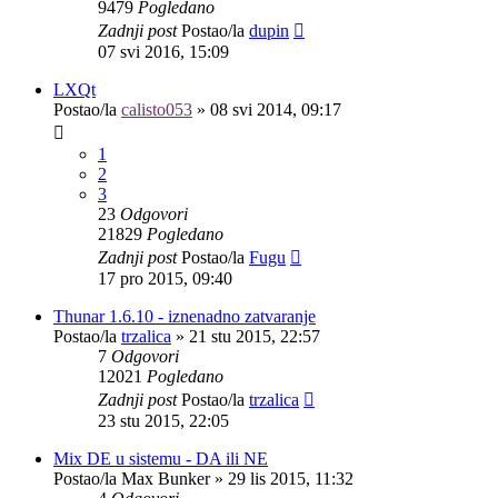
9479
Pogledano
Zadnji post
Postao/la
dupin
07 svi 2016, 15:09
LXQt
Postao/la
calisto053
»
08 svi 2014, 09:17
1
2
3
23
Odgovori
21829
Pogledano
Zadnji post
Postao/la
Fugu
17 pro 2015, 09:40
Thunar 1.6.10 - iznenadno zatvaranje
Postao/la
trzalica
»
21 stu 2015, 22:57
7
Odgovori
12021
Pogledano
Zadnji post
Postao/la
trzalica
23 stu 2015, 22:05
Mix DE u sistemu - DA ili NE
Postao/la
Max Bunker
»
29 lis 2015, 11:32