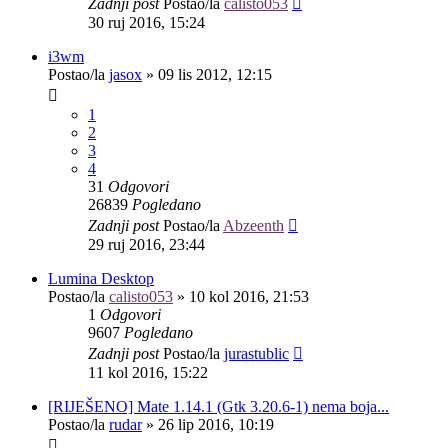
Zadnji post
Postao/la
calisto053
30 ruj 2016, 15:24
i3wm
Postao/la
jasox
»
09 lis 2012, 12:15
1
2
3
4
31
Odgovori
26839
Pogledano
Zadnji post
Postao/la
Abzeenth
29 ruj 2016, 23:44
Lumina Desktop
Postao/la
calisto053
»
10 kol 2016, 21:53
1
Odgovori
9607
Pogledano
Zadnji post
Postao/la
jurastublic
11 kol 2016, 15:22
[RIJEŠENO] Mate 1.14.1 (Gtk 3.20.6-1) nema boja...
Postao/la
rudar
»
26 lip 2016, 10:19