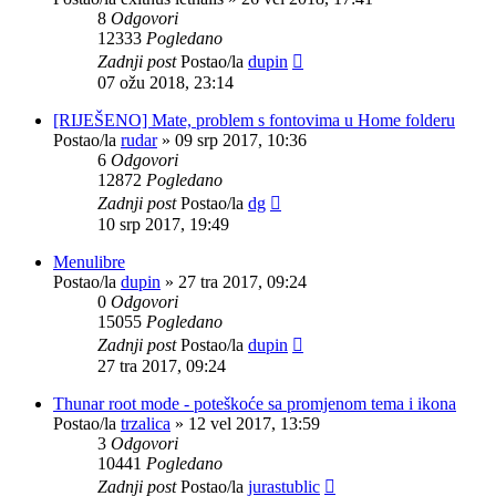
8
Odgovori
12333
Pogledano
Zadnji post
Postao/la
dupin
07 ožu 2018, 23:14
[RIJEŠENO] Mate, problem s fontovima u Home folderu
Postao/la
rudar
»
09 srp 2017, 10:36
6
Odgovori
12872
Pogledano
Zadnji post
Postao/la
dg
10 srp 2017, 19:49
Menulibre
Postao/la
dupin
»
27 tra 2017, 09:24
0
Odgovori
15055
Pogledano
Zadnji post
Postao/la
dupin
27 tra 2017, 09:24
Thunar root mode - poteškoće sa promjenom tema i ikona
Postao/la
trzalica
»
12 vel 2017, 13:59
3
Odgovori
10441
Pogledano
Zadnji post
Postao/la
jurastublic