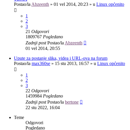
Postao/la
Abzeenth
»
01 vel 2014, 20:23
» u
Linux općenito
1
2
3
21
Odgovori
1809767
Pogledano
Zadnji post
Postao/la
Abzeenth
01 vel 2014, 20:55
Upute za postanje slika, videa i URL-ova na forum
Postao/la
max360se
»
15 stu 2013, 16:57
» u
Linux općenito
1
2
3
22
Odgovori
1459984
Pogledano
Zadnji post
Postao/la
bertone
22 stu 2022, 16:04
Teme
Odgovori
Pogledano