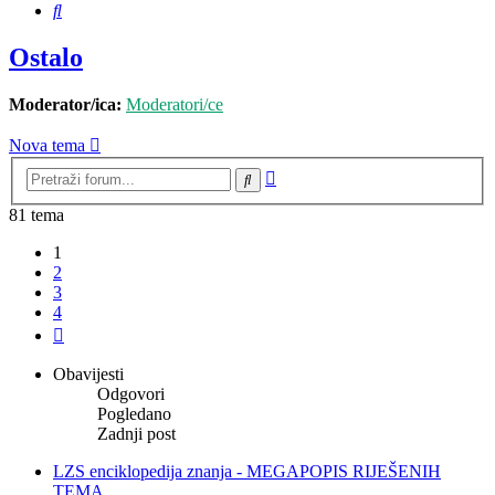
Pretražnik
Ostalo
Moderator/ica:
Moderatori/ce
Nova tema
Napredno
Pretražnik
pretraživanje
81 tema
1
2
3
4
Sljedeća
Obavijesti
Odgovori
Pogledano
Zadnji post
LZS enciklopedija znanja - MEGAPOPIS RIJEŠENIH
TEMA