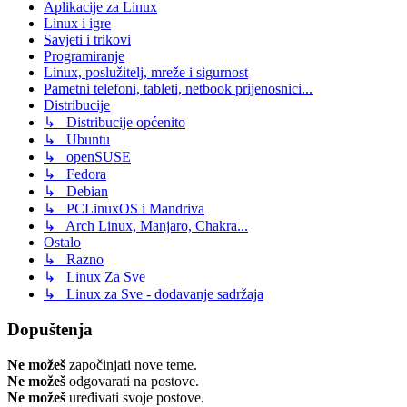
Aplikacije za Linux
Linux i igre
Savjeti i trikovi
Programiranje
Linux, poslužitelj, mreže i sigurnost
Pametni telefoni, tableti, netbook prijenosnici...
Distribucije
↳ Distribucije općenito
↳ Ubuntu
↳ openSUSE
↳ Fedora
↳ Debian
↳ PCLinuxOS i Mandriva
↳ Arch Linux, Manjaro, Chakra...
Ostalo
↳ Razno
↳ Linux Za Sve
↳ Linux za Sve - dodavanje sadržaja
Dopuštenja
Ne možeš
započinjati nove teme.
Ne možeš
odgovarati na postove.
Ne možeš
uređivati svoje postove.