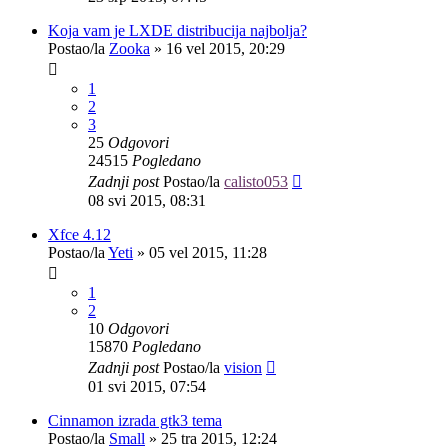
Koja vam je LXDE distribucija najbolja?
Postao/la
Zooka
»
16 vel 2015, 20:29
1
2
3
25
Odgovori
24515
Pogledano
Zadnji post
Postao/la
calisto053
08 svi 2015, 08:31
Xfce 4.12
Postao/la
Yeti
»
05 vel 2015, 11:28
1
2
10
Odgovori
15870
Pogledano
Zadnji post
Postao/la
vision
01 svi 2015, 07:54
Cinnamon izrada gtk3 tema
Postao/la
Small
»
25 tra 2015, 12:24