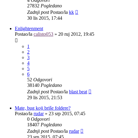
4
Odgovori
27832
Pogledano
Zadnji post
Postao/la
kk
30 lis 2015, 17:44
Enlightenment
Postao/la
calisto053
»
20 ruj 2012, 19:45
1
2
3
4
5
6
52
Odgovori
38140
Pogledano
Zadnji post
Postao/la
blast beat
29 lis 2015, 21:53
Mate, bug koji briše foldere?
Postao/la
rudar
»
23 srp 2015, 07:45
0
Odgovori
18407
Pogledano
Zadnji post
Postao/la
rudar
23 srp 2015, 07:45