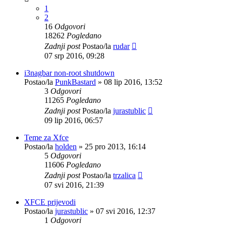
1
2
16
Odgovori
18262
Pogledano
Zadnji post
Postao/la
rudar
07 srp 2016, 09:28
i3nagbar non-root shutdown
Postao/la
PunkBastard
»
08 lip 2016, 13:52
3
Odgovori
11265
Pogledano
Zadnji post
Postao/la
jurastublic
09 lip 2016, 06:57
Teme za Xfce
Postao/la
holden
»
25 pro 2013, 16:14
5
Odgovori
11606
Pogledano
Zadnji post
Postao/la
trzalica
07 svi 2016, 21:39
XFCE prijevodi
Postao/la
jurastublic
»
07 svi 2016, 12:37
1
Odgovori