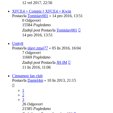
12 vel 2017, 22:56
XFCE4 + Compiz || XFCE4 + Kwin
Postao/la
Tomislav001
»
14 pro 2016, 13:51
0
Odgovori
15584
Pogledano
Zadnji post
Postao/la
Tomislav001
14 pro 2016, 13:51
Unity8
Postao/la
plavi zmaj77
»
05 lis 2016, 16:04
7
Odgovori
11669
Pogledano
Zadnji post
Postao/la
JH-IM
11 lis 2016, 11:06
Cinnamon fan club
Postao/la
Daniel4m
»
10 lis 2013, 21:15
1
2
3
26
Odgovori
21585
Pogledano