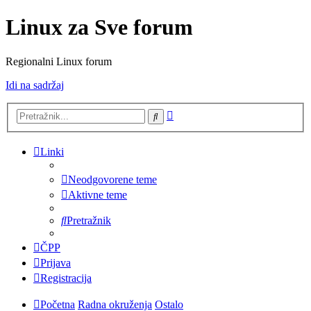
Linux za Sve forum
Regionalni Linux forum
Idi na sadržaj
Napredno
Pretražnik
pretraživanje
Linki
Neodgovorene teme
Aktivne teme
Pretražnik
ČPP
Prijava
Registracija
Početna
Radna okruženja
Ostalo