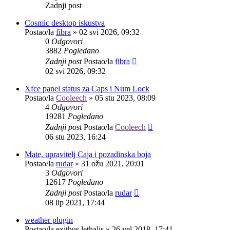
Zadnji post
Cosmic desktop iskustva
Postao/la
fibra
»
02 svi 2026, 09:32
0
Odgovori
3882
Pogledano
Zadnji post
Postao/la
fibra
02 svi 2026, 09:32
Xfce panel status za Caps i Num Lock
Postao/la
Cooleech
»
05 stu 2023, 08:09
4
Odgovori
19281
Pogledano
Zadnji post
Postao/la
Cooleech
06 stu 2023, 16:24
Mate, upravitelj Caja i pozadinska boja
Postao/la
rudar
»
31 ožu 2021, 20:01
3
Odgovori
12617
Pogledano
Zadnji post
Postao/la
rudar
08 lip 2021, 17:44
weather plugin
Postao/la
exithus lethalis
»
26 vel 2018, 17:41