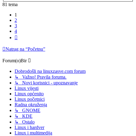
81 tema
1
2
3
4
Sljedeća
Natrag na “Početnu”
Forum(o)Bir
Dobrodošli na linuxzasve.com forum
↳ Važno! Pravila foruma.
↳ Novi korisnici - upoznavanje
Linux vijesti
Linux općenito
Linux početnici
Radna okruženja
↳ GNOME
↳ KDE
↳ Ostalo
Linux i hardver
Linux i multimedija