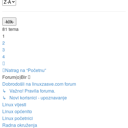
81 tema
1
2
3
4
Sljedeća
Natrag na “Početnu”
Forum(o)Bir
Dobrodošli na linuxzasve.com forum
↳ Važno! Pravila foruma.
↳ Novi korisnici - upoznavanje
Linux vijesti
Linux općenito
Linux početnici
Radna okruženja