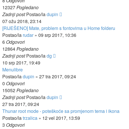
8
Odgovori
12327
Pogledano
Zadnji post
Postao/la
dupin
07 ožu 2018, 23:14
[RIJEŠENO] Mate, problem s fontovima u Home folderu
Postao/la
rudar
»
09 srp 2017, 10:36
6
Odgovori
12864
Pogledano
Zadnji post
Postao/la
dg
10 srp 2017, 19:49
Menulibre
Postao/la
dupin
»
27 tra 2017, 09:24
0
Odgovori
15052
Pogledano
Zadnji post
Postao/la
dupin
27 tra 2017, 09:24
Thunar root mode - poteškoće sa promjenom tema i ikona
Postao/la
trzalica
»
12 vel 2017, 13:59
3
Odgovori