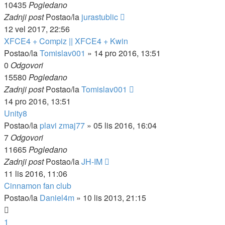
10435
Pogledano
Zadnji post
Postao/la
jurastublic
12 vel 2017, 22:56
XFCE4 + Compiz || XFCE4 + Kwin
Postao/la
Tomislav001
»
14 pro 2016, 13:51
0
Odgovori
15580
Pogledano
Zadnji post
Postao/la
Tomislav001
14 pro 2016, 13:51
Unity8
Postao/la
plavi zmaj77
»
05 lis 2016, 16:04
7
Odgovori
11665
Pogledano
Zadnji post
Postao/la
JH-IM
11 lis 2016, 11:06
Cinnamon fan club
Postao/la
Daniel4m
»
10 lis 2013, 21:15
1