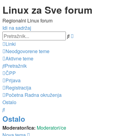
Linux za Sve forum
Regionalni Linux forum
Idi na sadržaj
Napredno
Pretražnik
pretraživanje
Linki
Neodgovorene teme
Aktivne teme
Pretražnik
ČPP
Prijava
Registracija
Početna
Radna okruženja
Ostalo
Pretražnik
Ostalo
Moderator/ica:
Moderatori/ce
Nova tema