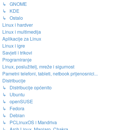
↳ GNOME
↳ KDE
↳ Ostalo
Linux i hardver
Linux i multimedija
Aplikacije za Linux
Linux i igre
Savjeti i trikovi
Programiranje
Linux, poslužitelj, mreže i sigurnost
Pametni telefoni, tableti, netbook prijenosnici...
Distribucije
↳ Distribucije općenito
↳ Ubuntu
↳ openSUSE
↳ Fedora
↳ Debian
↳ PCLinuxOS i Mandriva
↳ Arch Linux, Manjaro, Chakra...