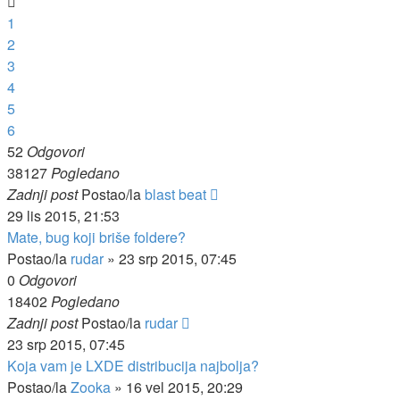
1
2
3
4
5
6
52
Odgovori
38127
Pogledano
Zadnji post
Postao/la
blast beat
29 lis 2015, 21:53
Mate, bug koji briše foldere?
Postao/la
rudar
»
23 srp 2015, 07:45
0
Odgovori
18402
Pogledano
Zadnji post
Postao/la
rudar
23 srp 2015, 07:45
Koja vam je LXDE distribucija najbolja?
Postao/la
Zooka
»
16 vel 2015, 20:29