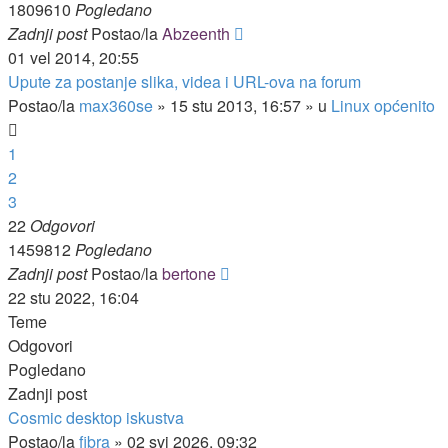
1809610
Pogledano
Zadnji post
Postao/la
Abzeenth
01 vel 2014, 20:55
Upute za postanje slika, videa i URL-ova na forum
Postao/la
max360se
»
15 stu 2013, 16:57
» u
Linux općenito
1
2
3
22
Odgovori
1459812
Pogledano
Zadnji post
Postao/la
bertone
22 stu 2022, 16:04
Teme
Odgovori
Pogledano
Zadnji post
Cosmic desktop iskustva
Postao/la
fibra
»
02 svi 2026, 09:32