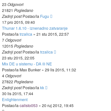
23
Odgovori
21821
Pogledano
Zadnji post
Postao/la
Fugu
17 pro 2015, 09:40
Thunar 1.6.10 - iznenadno zatvaranje
Postao/la
trzalica
»
21 stu 2015, 22:57
7
Odgovori
12015
Pogledano
Zadnji post
Postao/la
trzalica
23 stu 2015, 22:05
Mix DE u sistemu - DA ili NE
Postao/la
Max Bunker
»
29 lis 2015, 11:32
4
Odgovori
27822
Pogledano
Zadnji post
Postao/la
kk
30 lis 2015, 17:44
Enlightenment
Postao/la
calisto053
»
20 ruj 2012, 19:45