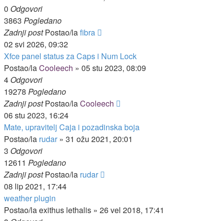
0
Odgovori
3863
Pogledano
Zadnji post
Postao/la
fibra
02 svi 2026, 09:32
Xfce panel status za Caps i Num Lock
Postao/la
Cooleech
»
05 stu 2023, 08:09
4
Odgovori
19278
Pogledano
Zadnji post
Postao/la
Cooleech
06 stu 2023, 16:24
Mate, upravitelj Caja i pozadinska boja
Postao/la
rudar
»
31 ožu 2021, 20:01
3
Odgovori
12611
Pogledano
Zadnji post
Postao/la
rudar
08 lip 2021, 17:44
weather plugin
Postao/la
exithus lethalis
»
26 vel 2018, 17:41