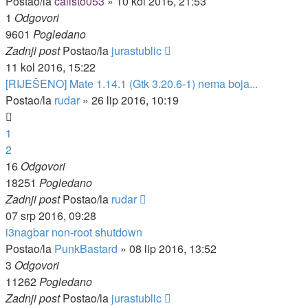
Postao/la
calisto053
»
10 kol 2016, 21:53
1
Odgovori
9601
Pogledano
Zadnji post
Postao/la
jurastublic
11 kol 2016, 15:22
[RIJEŠENO] Mate 1.14.1 (Gtk 3.20.6-1) nema boja...
Postao/la
rudar
»
26 lip 2016, 10:19
1
2
16
Odgovori
18251
Pogledano
Zadnji post
Postao/la
rudar
07 srp 2016, 09:28
i3nagbar non-root shutdown
Postao/la
PunkBastard
»
08 lip 2016, 13:52
3
Odgovori
11262
Pogledano
Zadnji post
Postao/la
jurastublic