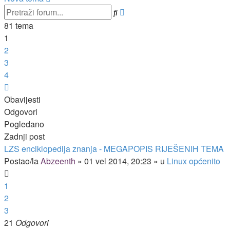
Napredno
Pretražnik
pretraživanje
81 tema
1
2
3
4
Sljedeća
Obavijesti
Odgovori
Pogledano
Zadnji post
LZS enciklopedija znanja - MEGAPOPIS RIJEŠENIH TEMA
Postao/la
Abzeenth
»
01 vel 2014, 20:23
» u
Linux općenito
1
2
3
21
Odgovori