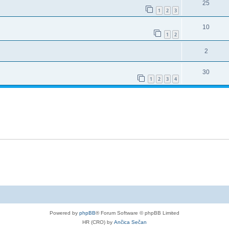
25
1
2
3
10
1
2
2
30
1
2
3
4
Powered by
phpBB
® Forum Software © phpBB Limited
HR (CRO) by
Ančica Sečan