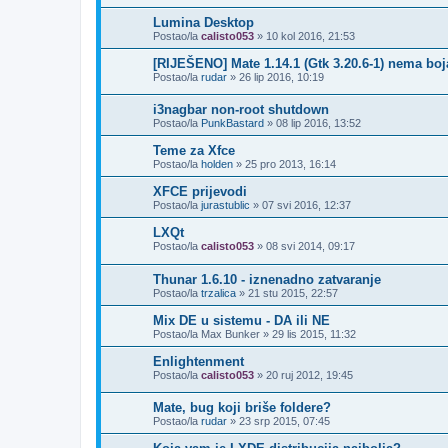
Lumina Desktop
Postao/la
calisto053
»
10 kol 2016, 21:53
[RIJEŠENO] Mate 1.14.1 (Gtk 3.20.6-1) nema boja
Postao/la
rudar
»
26 lip 2016, 10:19
i3nagbar non-root shutdown
Postao/la
PunkBastard
»
08 lip 2016, 13:52
Teme za Xfce
Postao/la
holden
»
25 pro 2013, 16:14
XFCE prijevodi
Postao/la
jurastublic
»
07 svi 2016, 12:37
LXQt
Postao/la
calisto053
»
08 svi 2014, 09:17
Thunar 1.6.10 - iznenadno zatvaranje
Postao/la
trzalica
»
21 stu 2015, 22:57
Mix DE u sistemu - DA ili NE
Postao/la
Max Bunker
»
29 lis 2015, 11:32
Enlightenment
Postao/la
calisto053
»
20 ruj 2012, 19:45
Mate, bug koji briše foldere?
Postao/la
rudar
»
23 srp 2015, 07:45