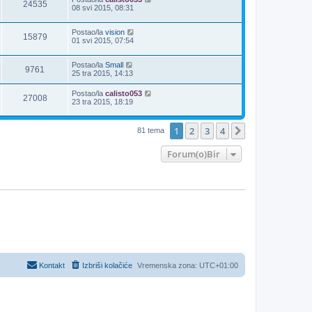
24535
08 svi 2015, 08:31
Postao/la
vision
15879
01 svi 2015, 07:54
Postao/la
Small
9761
25 tra 2015, 14:13
Postao/la
calisto053
27008
23 tra 2015, 18:19
1
2
3
4
Sljedeća
81 tema
Forum(o)Bir
Kontakt
Izbriši kolačiće
Vremenska zona:
UTC+01:00