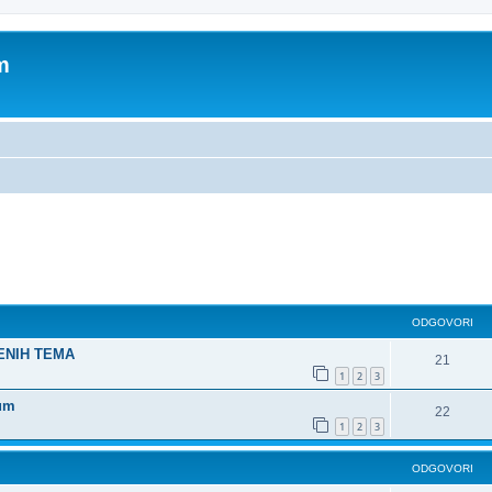
m
dno pretraživanje
ODGOVORI
ŠENIH TEMA
21
1
2
3
rum
22
1
2
3
ODGOVORI