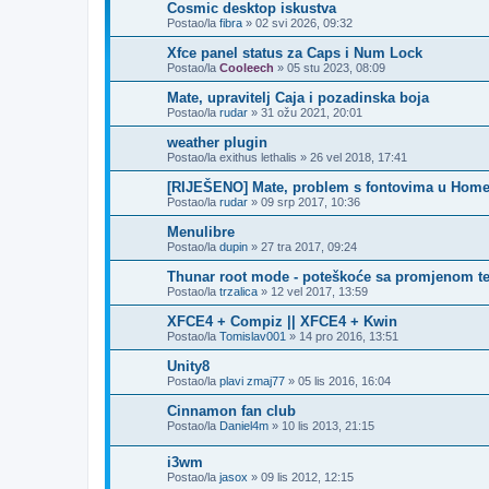
Cosmic desktop iskustva
Postao/la
fibra
»
02 svi 2026, 09:32
Xfce panel status za Caps i Num Lock
Postao/la
Cooleech
»
05 stu 2023, 08:09
Mate, upravitelj Caja i pozadinska boja
Postao/la
rudar
»
31 ožu 2021, 20:01
weather plugin
Postao/la
exithus lethalis
»
26 vel 2018, 17:41
[RIJEŠENO] Mate, problem s fontovima u Home
Postao/la
rudar
»
09 srp 2017, 10:36
Menulibre
Postao/la
dupin
»
27 tra 2017, 09:24
Thunar root mode - poteškoće sa promjenom te
Postao/la
trzalica
»
12 vel 2017, 13:59
XFCE4 + Compiz || XFCE4 + Kwin
Postao/la
Tomislav001
»
14 pro 2016, 13:51
Unity8
Postao/la
plavi zmaj77
»
05 lis 2016, 16:04
Cinnamon fan club
Postao/la
Daniel4m
»
10 lis 2013, 21:15
i3wm
Postao/la
jasox
»
09 lis 2012, 12:15