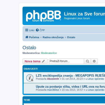
Linux za Sve foru
Regionalni Linux forum
Linki
ČPP
Početna
Radna okruženja
Ostalo
Ostalo
Moderator/ica:
Moderatori/ce
Pretražnik
Napre
Nova tema
OBAVIJESTI
LZS enciklopedija znanja - MEGAPOPIS RIJE
Postao/la
Abzeenth
»
01 vel 2014, 20:23
» u
Linux općenito
Upute za postanje slika, videa i URL-ova na fo
Postao/la
max360se
»
15 stu 2013, 16:57
» u
Linux općenito
TEME