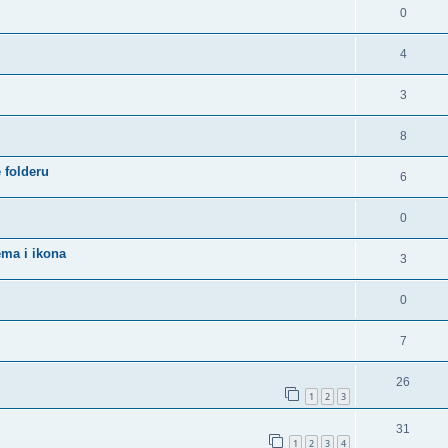
0
4
3
8
 folderu
6
0
ma i ikona
3
0
7
26
1
2
3
31
1
2
3
4