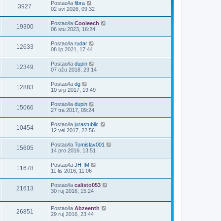
Postao/la
fibra
3927
02 svi 2026, 09:32
Postao/la
Cooleech
19300
06 stu 2023, 16:24
Postao/la
rudar
12633
08 lip 2021, 17:44
Postao/la
dupin
12349
07 ožu 2018, 23:14
Postao/la
dg
12883
10 srp 2017, 19:49
Postao/la
dupin
15066
27 tra 2017, 09:24
Postao/la
jurastublic
10454
12 vel 2017, 22:56
Postao/la
Tomislav001
15605
14 pro 2016, 13:51
Postao/la
JH-IM
11678
11 lis 2016, 11:06
Postao/la
calisto053
21613
30 ruj 2016, 15:24
Postao/la
Abzeenth
26851
29 ruj 2016, 23:44