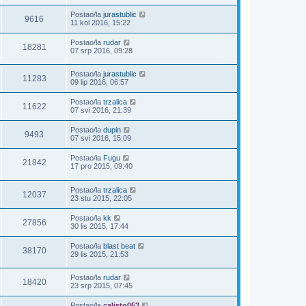
Postao/la
jurastublic
9616
11 kol 2016, 15:22
Postao/la
rudar
18281
07 srp 2016, 09:28
Postao/la
jurastublic
11283
09 lip 2016, 06:57
Postao/la
trzalica
11622
07 svi 2016, 21:39
Postao/la
dupin
9493
07 svi 2016, 15:09
Postao/la
Fugu
21842
17 pro 2015, 09:40
Postao/la
trzalica
12037
23 stu 2015, 22:05
Postao/la
kk
27856
30 lis 2015, 17:44
Postao/la
blast beat
38170
29 lis 2015, 21:53
Postao/la
rudar
18420
23 srp 2015, 07:45
Postao/la
calisto053