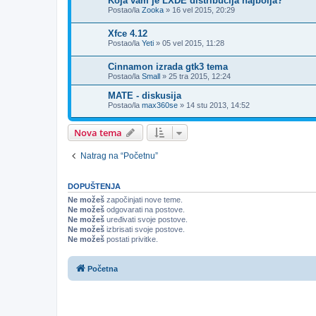
Koja vam je LXDE distribucija najbolja?
Postao/la
Zooka
»
16 vel 2015, 20:29
Xfce 4.12
Postao/la
Yeti
»
05 vel 2015, 11:28
Cinnamon izrada gtk3 tema
Postao/la
Small
»
25 tra 2015, 12:24
MATE - diskusija
Postao/la
max360se
»
14 stu 2013, 14:52
Nova tema
Natrag na “Početnu”
DOPUŠTENJA
Ne možeš
započinjati nove teme.
Ne možeš
odgovarati na postove.
Ne možeš
uređivati svoje postove.
Ne možeš
izbrisati svoje postove.
Ne možeš
postati privitke.
Početna