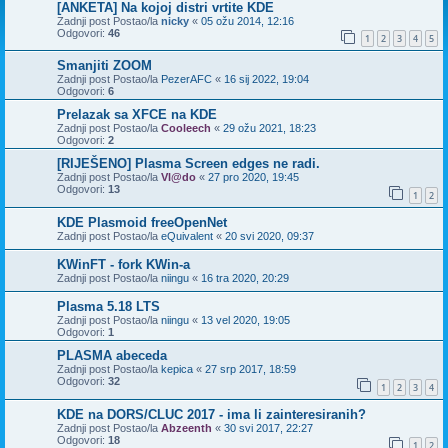
[ANKETA] Na kojoj distri vrtite KDE
Zadnji post Postao/la
nicky
«
05 ožu 2014, 12:16
Odgovori:
46
1
2
3
4
5
Smanjiti ZOOM
Zadnji post Postao/la
PezerAFC
«
16 sij 2022, 19:04
Odgovori:
6
Prelazak sa XFCE na KDE
Zadnji post Postao/la
Cooleech
«
29 ožu 2021, 18:23
Odgovori:
2
[RIJEŠENO] Plasma Screen edges ne radi.
Zadnji post Postao/la
Vl@do
«
27 pro 2020, 19:45
Odgovori:
13
1
2
KDE Plasmoid freeOpenNet
Zadnji post Postao/la
eQuivalent
«
20 svi 2020, 09:37
KWinFT - fork KWin-a
Zadnji post Postao/la
niingu
«
16 tra 2020, 20:29
Plasma 5.18 LTS
Zadnji post Postao/la
niingu
«
13 vel 2020, 19:05
Odgovori:
1
PLASMA abeceda
Zadnji post Postao/la
kepica
«
27 srp 2017, 18:59
Odgovori:
32
1
2
3
4
KDE na DORS/CLUC 2017 - ima li zainteresiranih?
Zadnji post Postao/la
Abzeenth
«
30 svi 2017, 22:27
Odgovori:
18
1
2