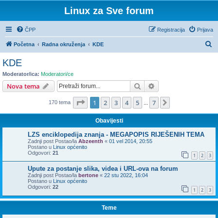
Linux za Sve forum
ČPP
Registracija
Prijava
P
Početna
Radna okruženja
KDE
r
KDE
e
Moderator/ica:
Moderatori/ce
t
Pretražnik
Napredno pretraživ
Nova tema
r
Stranica:
1
/
7
.
1
2
3
4
5
7
Sljedeća
170 tema
a
...
ž
Obavijesti
n
LZS enciklopedija znanja - MEGAPOPIS RIJEŠENIH TEMA
i
Zadnji post Postao/la
Abzeenth
«
01 vel 2014, 20:55
Postano u
Linux općenito
k
Odgovori:
21
1
2
3
Upute za postanje slika, videa i URL-ova na forum
Zadnji post Postao/la
bertone
«
22 stu 2022, 16:04
Postano u
Linux općenito
Odgovori:
22
1
2
3
Teme