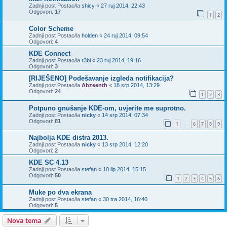
Zadnji post Postao/la
shicy
«
27 ruj 2014, 22:43
Odgovori:
17
1
2
Color Scheme
Zadnji post Postao/la
holden
«
24 ruj 2014, 09:54
Odgovori:
4
KDE Connect
Zadnji post Postao/la
r3bl
«
23 ruj 2014, 19:16
Odgovori:
3
[RIJEŠENO] Podešavanje izgleda notifikacija?
Zadnji post Postao/la
Abzeenth
«
18 srp 2014, 13:29
Odgovori:
24
1
2
3
Potpuno gnušanje KDE-om, uvjerite me suprotno.
Zadnji post Postao/la
nicky
«
14 srp 2014, 07:34
Odgovori:
81
1
6
7
8
9
...
Najbolja KDE distra 2013.
Zadnji post Postao/la
nicky
«
13 srp 2014, 12:20
Odgovori:
2
KDE SC 4.13
Zadnji post Postao/la
stefan
«
10 lip 2014, 15:15
Odgovori:
50
1
2
3
4
5
6
Muke po dva ekrana
Zadnji post Postao/la
stefan
«
30 tra 2014, 16:40
Odgovori:
5
Nova tema