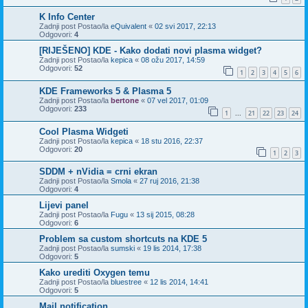
K Info Center
Zadnji post Postao/la
eQuivalent
«
02 svi 2017, 22:13
Odgovori:
4
[RIJEŠENO] KDE - Kako dodati novi plasma widget?
Zadnji post Postao/la
kepica
«
08 ožu 2017, 14:59
Odgovori:
52
1
2
3
4
5
6
KDE Frameworks 5 & Plasma 5
Zadnji post Postao/la
bertone
«
07 vel 2017, 01:09
Odgovori:
233
1
21
22
23
24
...
Cool Plasma Widgeti
Zadnji post Postao/la
kepica
«
18 stu 2016, 22:37
Odgovori:
20
1
2
3
SDDM + nVidia = crni ekran
Zadnji post Postao/la
Smola
«
27 ruj 2016, 21:38
Odgovori:
4
Lijevi panel
Zadnji post Postao/la
Fugu
«
13 sij 2015, 08:28
Odgovori:
6
Problem sa custom shortcuts na KDE 5
Zadnji post Postao/la
sumski
«
19 lis 2014, 17:38
Odgovori:
5
Kako urediti Oxygen temu
Zadnji post Postao/la
bluestree
«
12 lis 2014, 14:41
Odgovori:
5
Mail notification