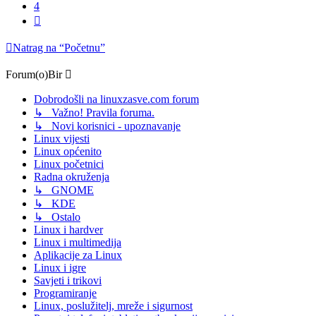
4
Sljedeća
Natrag na “Početnu”
Forum(o)Bir
Dobrodošli na linuxzasve.com forum
↳ Važno! Pravila foruma.
↳ Novi korisnici - upoznavanje
Linux vijesti
Linux općenito
Linux početnici
Radna okruženja
↳ GNOME
↳ KDE
↳ Ostalo
Linux i hardver
Linux i multimedija
Aplikacije za Linux
Linux i igre
Savjeti i trikovi
Programiranje
Linux, poslužitelj, mreže i sigurnost