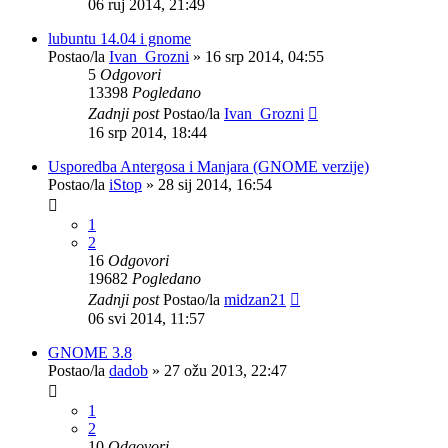
06 ruj 2014, 21:49
lubuntu 14.04 i gnome
Postao/la
Ivan_Grozni
»
16 srp 2014, 04:55
5
Odgovori
13398
Pogledano
Zadnji post
Postao/la
Ivan_Grozni
16 srp 2014, 18:44
Usporedba Antergosa i Manjara (GNOME verzije)
Postao/la
iStop
»
28 sij 2014, 16:54
1
2
16
Odgovori
19682
Pogledano
Zadnji post
Postao/la
midzan21
06 svi 2014, 11:57
GNOME 3.8
Postao/la
dadob
»
27 ožu 2013, 22:47
1
2
10
Odgovori