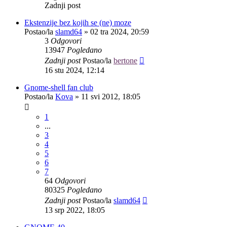
Zadnji post
Ekstenzije bez kojih se (ne) moze
Postao/la
slamd64
»
02 tra 2024, 20:59
3
Odgovori
13947
Pogledano
Zadnji post
Postao/la
bertone
16 stu 2024, 12:14
Gnome-shell fan club
Postao/la
Kova
»
11 svi 2012, 18:05
1
...
3
4
5
6
7
64
Odgovori
80325
Pogledano
Zadnji post
Postao/la
slamd64
13 srp 2022, 18:05