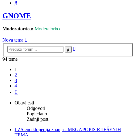
Pretražnik
GNOME
Moderator/ica:
Moderatori/ce
Nova tema
Napredno
Pretražnik
pretraživanje
94 teme
1
2
3
4
Sljedeća
Obavijesti
Odgovori
Pogledano
Zadnji post
LZS enciklopedija znanja - MEGAPOPIS RIJEŠENIH
TEMA