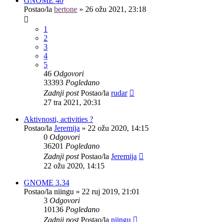
GNOME 40
Postao/la
bertone
»
26 ožu 2021, 23:18
1
2
3
4
5
46
Odgovori
33393
Pogledano
Zadnji post
Postao/la
rudar
27 tra 2021, 20:31
Aktivnosti, activities ?
Postao/la
Jeremija
»
22 ožu 2020, 14:15
0
Odgovori
36201
Pogledano
Zadnji post
Postao/la
Jeremija
22 ožu 2020, 14:15
GNOME 3.34
Postao/la
niingu
»
22 ruj 2019, 21:01
3
Odgovori
10136
Pogledano
Zadnji post
Postao/la
niingu