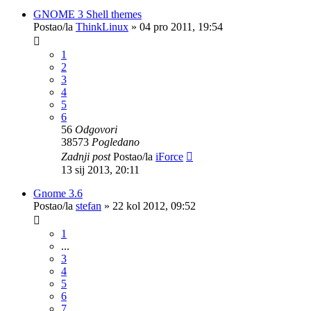
GNOME 3 Shell themes
Postao/la
ThinkLinux
»
04 pro 2011, 19:54
1
2
3
4
5
6
56
Odgovori
38573
Pogledano
Zadnji post
Postao/la
iForce
13 sij 2013, 20:11
Gnome 3.6
Postao/la
stefan
»
22 kol 2012, 09:52
1
...
3
4
5
6
7