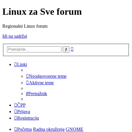
Linux za Sve forum
Regionalni Linux forum
Idi na sadržaj
Napredno
Pretražnik
pretraživanje
Linki
Neodgovorene teme
Aktivne teme
Pretražnik
ČPP
Prijava
Registracija
Početna
Radna okruženja
GNOME