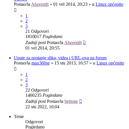
Postao/la
Abzeenth
»
01 vel 2014, 20:23
» u
Linux općenito
1
2
3
21
Odgovori
1810017
Pogledano
Zadnji post
Postao/la
Abzeenth
01 vel 2014, 20:55
Upute za postanje slika, videa i URL-ova na forum
Postao/la
max360se
»
15 stu 2013, 16:57
» u
Linux općenito
1
2
3
22
Odgovori
1460235
Pogledano
Zadnji post
Postao/la
bertone
22 stu 2022, 16:04
Teme
Odgovori
Pogledano