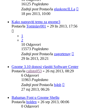
16125
Pogledano
Zadnji post
Postao/la
glaskoncILLa
18 pro 2013, 10:00
Kako napraviti temu za gnome3
Postao/la
Tomislav001
»
29 lis 2013, 17:56
1
2
10
Odgovori
15573
Pogledano
Zadnji post
Postao/la
zagortenay
29 lis 2013, 20:21
Gnome 3.10 donosi vlastiti Software Center
Postao/la
calisto053
»
26 ruj 2013, 08:29
6
Odgovori
11963
Pogledano
Zadnji post
Postao/la
b4sh
27 ruj 2013, 06:26
Bahamas Font u Gnome Shellu
Postao/la
holden
»
26 srp 2013, 00:06
0
Odgovori