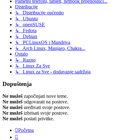
Pametni telefoni, tableti, netbook prijenosnici...
Distribucije
↳ Distribucije općenito
↳ Ubuntu
↳ openSUSE
↳ Fedora
↳ Debian
↳ PCLinuxOS i Mandriva
↳ Arch Linux, Manjaro, Chakra...
Ostalo
↳ Razno
↳ Linux Za Sve
↳ Linux za Sve - dodavanje sadržaja
Dopuštenja
Ne možeš
započinjati nove teme.
Ne možeš
odgovarati na postove.
Ne možeš
uređivati svoje postove.
Ne možeš
izbrisati svoje postove.
Ne možeš
postati privitke.
Početna