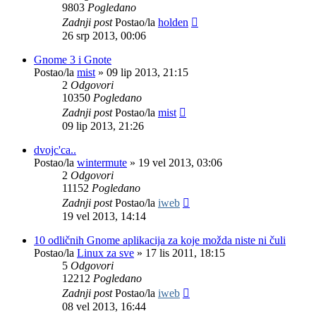
9803
Pogledano
Zadnji post
Postao/la
holden
26 srp 2013, 00:06
Gnome 3 i Gnote
Postao/la
mist
»
09 lip 2013, 21:15
2
Odgovori
10350
Pogledano
Zadnji post
Postao/la
mist
09 lip 2013, 21:26
dvojc'ca..
Postao/la
wintermute
»
19 vel 2013, 03:06
2
Odgovori
11152
Pogledano
Zadnji post
Postao/la
iweb
19 vel 2013, 14:14
10 odličnih Gnome aplikacija za koje možda niste ni čuli
Postao/la
Linux za sve
»
17 lis 2011, 18:15
5
Odgovori
12212
Pogledano
Zadnji post
Postao/la
iweb
08 vel 2013, 16:44