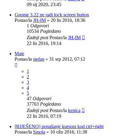
09 sij 2020, 23:45
Gnome 3.22 ne radi lock screen button
Postao/la
JH-IM
»
20 lis 2016, 18:36
1
Odgovori
10534
Pogledano
Zadnji post
Postao/la
JH-IM
22 lis 2016, 19:14
Mate
Postao/la
stefan
»
31 srp 2012, 07:12
1
2
3
4
5
47
Odgovori
37763
Pogledano
Zadnji post
Postao/la
kepica
22 lis 2016, 07:19
[RIJEŠENO] ponašanje kursora kod ctrl+right
Postao/la
Smola
»
10 ožu 2016, 11:38