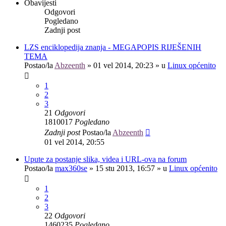
Obavijesti
Odgovori
Pogledano
Zadnji post
LZS enciklopedija znanja - MEGAPOPIS RIJEŠENIH
TEMA
Postao/la
Abzeenth
»
01 vel 2014, 20:23
» u
Linux općenito
1
2
3
21
Odgovori
1810017
Pogledano
Zadnji post
Postao/la
Abzeenth
01 vel 2014, 20:55
Upute za postanje slika, videa i URL-ova na forum
Postao/la
max360se
»
15 stu 2013, 16:57
» u
Linux općenito
1
2
3
22
Odgovori
1460235
Pogledano