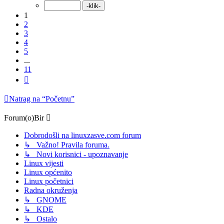
1
2
3
4
5
...
11
Sljedeća
Natrag na “Početnu”
Forum(o)Bir
Dobrodošli na linuxzasve.com forum
↳ Važno! Pravila foruma.
↳ Novi korisnici - upoznavanje
Linux vijesti
Linux općenito
Linux početnici
Radna okruženja
↳ GNOME
↳ KDE
↳ Ostalo