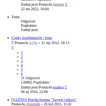
Zadnji post
Postao/la
bertone
22 stu 2022, 16:04
Teme
Odgovori
Pogledano
Zadnji post
Conky konfiguracije / teme
Postao/la
iv@n
»
31 srp 2012, 18:13
1
2
3
4
5
6
51
Odgovori
126802
Pogledano
Zadnji post
Postao/la
trzalica
06 sij 2016, 22:06
[VAŽNO] Pravila foruma "Savjeti i trikovi"
Postao/la
Abzeenth
»
26 kol 2011, 11:41