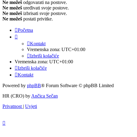
Ne možeš
odgovarati na postove.
Ne možeš
uređivati svoje postove.
Ne možeš
izbrisati svoje postove.
Ne možeš
postati privitke.
Početna
Kontakt
Vremenska zona:
UTC+01:00
Izbriši kolačiće
Vremenska zona:
UTC+01:00
Izbriši kolačiće
Kontakt
Powered by
phpBB
® Forum Software © phpBB Limited
HR (CRO) by
Ančica Sečan
Privatnost
|
Uvjeti