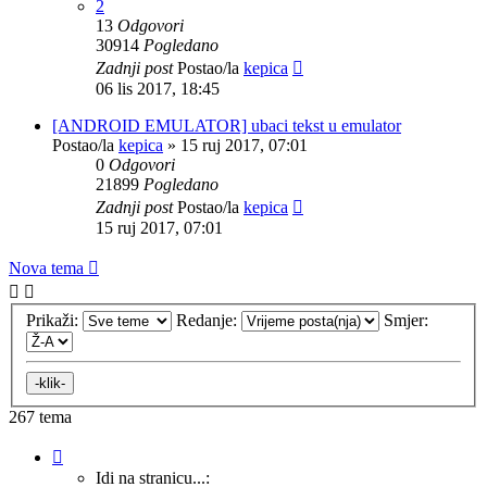
2
13
Odgovori
30914
Pogledano
Zadnji post
Postao/la
kepica
06 lis 2017, 18:45
[ANDROID EMULATOR] ubaci tekst u emulator
Postao/la
kepica
»
15 ruj 2017, 07:01
0
Odgovori
21899
Pogledano
Zadnji post
Postao/la
kepica
15 ruj 2017, 07:01
Nova tema
Prikaži:
Redanje:
Smjer:
267 tema
Stranica:
1
/
11
.
Idi na stranicu...: