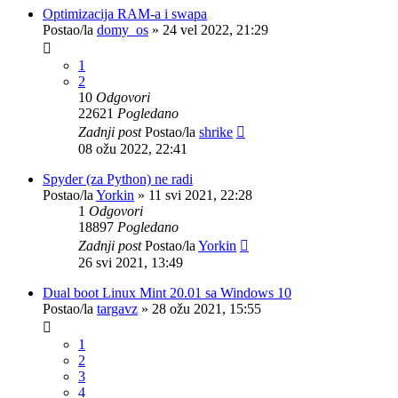
Optimizacija RAM-a i swapa
Postao/la
domy_os
»
24 vel 2022, 21:29
1
2
10
Odgovori
22621
Pogledano
Zadnji post
Postao/la
shrike
08 ožu 2022, 22:41
Spyder (za Python) ne radi
Postao/la
Yorkin
»
11 svi 2021, 22:28
1
Odgovori
18897
Pogledano
Zadnji post
Postao/la
Yorkin
26 svi 2021, 13:49
Dual boot Linux Mint 20.01 sa Windows 10
Postao/la
targavz
»
28 ožu 2021, 15:55
1
2
3
4