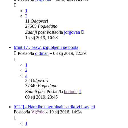
1
2
11
Odgovori
27565
Pogledano
Zadnji post
Postao/la
jorgovan
15 sij 2019, 16:58
Mint 17 , pasw. izgubljen i ne boota
Postao/la
oldman
»
08 sij 2019, 22:39
1
2
3
22
Odgovori
37340
Pogledano
Zadnji post
Postao/la
bertone
09 sij 2019, 23:45
[CLI] - Naredbe u terminalu - trikovi i savjeti
Postao/la
Vl@do
»
10 sij 2016, 14:24
1