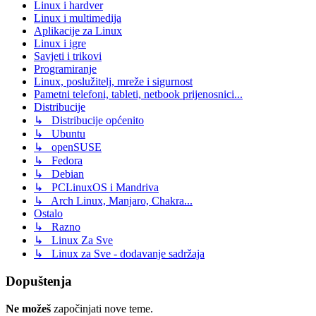
Linux i hardver
Linux i multimedija
Aplikacije za Linux
Linux i igre
Savjeti i trikovi
Programiranje
Linux, poslužitelj, mreže i sigurnost
Pametni telefoni, tableti, netbook prijenosnici...
Distribucije
↳ Distribucije općenito
↳ Ubuntu
↳ openSUSE
↳ Fedora
↳ Debian
↳ PCLinuxOS i Mandriva
↳ Arch Linux, Manjaro, Chakra...
Ostalo
↳ Razno
↳ Linux Za Sve
↳ Linux za Sve - dodavanje sadržaja
Dopuštenja
Ne možeš
započinjati nove teme.