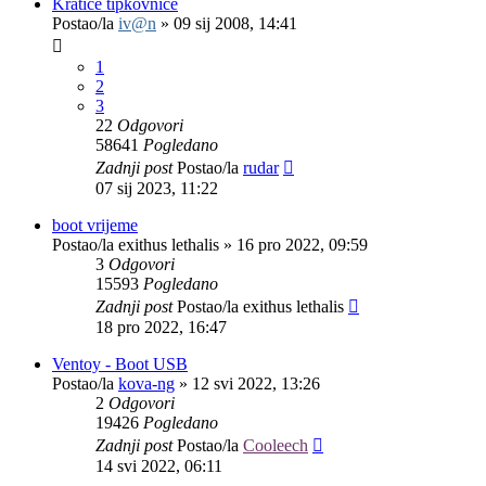
Kratice tipkovnice
Postao/la
iv@n
»
09 sij 2008, 14:41
1
2
3
22
Odgovori
58641
Pogledano
Zadnji post
Postao/la
rudar
07 sij 2023, 11:22
boot vrijeme
Postao/la
exithus lethalis
»
16 pro 2022, 09:59
3
Odgovori
15593
Pogledano
Zadnji post
Postao/la
exithus lethalis
18 pro 2022, 16:47
Ventoy - Boot USB
Postao/la
kova-ng
»
12 svi 2022, 13:26
2
Odgovori
19426
Pogledano
Zadnji post
Postao/la
Cooleech
14 svi 2022, 06:11