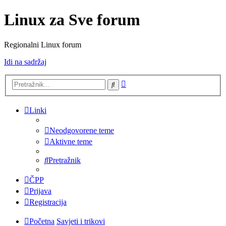
Linux za Sve forum
Regionalni Linux forum
Idi na sadržaj
Napredno
Pretražnik
pretraživanje
Linki
Neodgovorene teme
Aktivne teme
Pretražnik
ČPP
Prijava
Registracija
Početna
Savjeti i trikovi