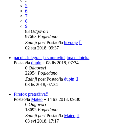
...
5
6
7
8
9
83
Odgovori
97663
Pogledano
Zadnji post
Postao/la
hrvooje
02 stu 2018, 09:37
pacpl - integracija s upraviteljima datoteka
Postao/la
dupin
»
08 lis 2018, 07:34
0
Odgovori
22954
Pogledano
Zadnji post
Postao/la
dupin
08 lis 2018, 07:34
Firefox pretraživač
Postao/la
Mateo
»
14 tra 2018, 09:30
6
Odgovori
18695
Pogledano
Zadnji post
Postao/la
Mateo
03 svi 2018, 17:17