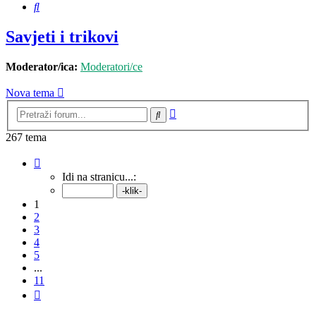
Pretražnik
Savjeti i trikovi
Moderator/ica:
Moderatori/ce
Nova tema
Napredno
Pretražnik
pretraživanje
267 tema
Stranica:
1
/
11
.
Idi na stranicu...:
1
2
3
4
5
...
11
Sljedeća