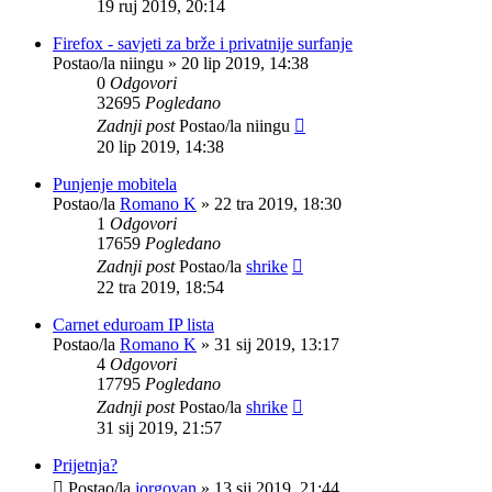
19 ruj 2019, 20:14
Firefox - savjeti za brže i privatnije surfanje
Postao/la
niingu
»
20 lip 2019, 14:38
0
Odgovori
32695
Pogledano
Zadnji post
Postao/la
niingu
20 lip 2019, 14:38
Punjenje mobitela
Postao/la
Romano K
»
22 tra 2019, 18:30
1
Odgovori
17659
Pogledano
Zadnji post
Postao/la
shrike
22 tra 2019, 18:54
Carnet eduroam IP lista
Postao/la
Romano K
»
31 sij 2019, 13:17
4
Odgovori
17795
Pogledano
Zadnji post
Postao/la
shrike
31 sij 2019, 21:57
Prijetnja?
Postao/la
jorgovan
»
13 sij 2019, 21:44