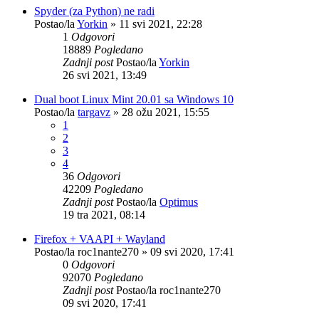
Spyder (za Python) ne radi
Postao/la
Yorkin
»
11 svi 2021, 22:28
1
Odgovori
18889
Pogledano
Zadnji post
Postao/la
Yorkin
26 svi 2021, 13:49
Dual boot Linux Mint 20.01 sa Windows 10
Postao/la
targavz
»
28 ožu 2021, 15:55
1
2
3
4
36
Odgovori
42209
Pogledano
Zadnji post
Postao/la
Optimus
19 tra 2021, 08:14
Firefox + VAAPI + Wayland
Postao/la
roc1nante270
»
09 svi 2020, 17:41
0
Odgovori
92070
Pogledano
Zadnji post
Postao/la
roc1nante270
09 svi 2020, 17:41