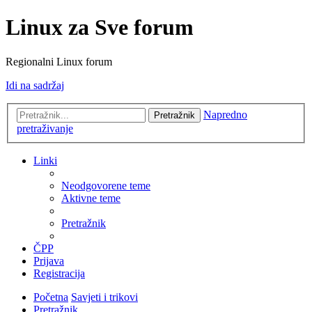
Linux za Sve forum
Regionalni Linux forum
Idi na sadržaj
Napredno
Pretražnik
pretraživanje
Linki
Neodgovorene teme
Aktivne teme
Pretražnik
ČPP
Prijava
Registracija
Početna
Savjeti i trikovi
Pretražnik