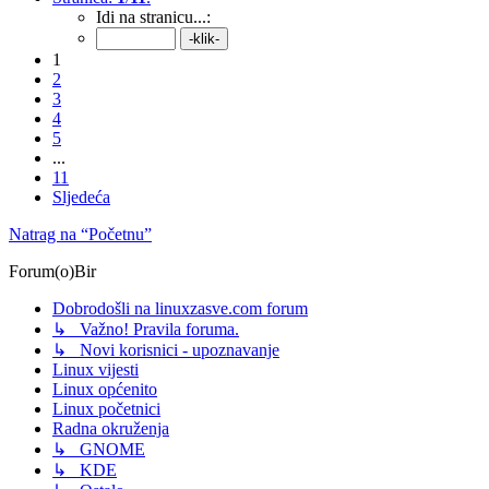
Idi na stranicu...:
1
2
3
4
5
...
11
Sljedeća
Natrag na “Početnu”
Forum(o)Bir
Dobrodošli na linuxzasve.com forum
↳ Važno! Pravila foruma.
↳ Novi korisnici - upoznavanje
Linux vijesti
Linux općenito
Linux početnici
Radna okruženja
↳ GNOME
↳ KDE