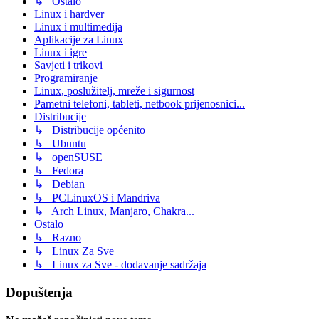
↳ Ostalo
Linux i hardver
Linux i multimedija
Aplikacije za Linux
Linux i igre
Savjeti i trikovi
Programiranje
Linux, poslužitelj, mreže i sigurnost
Pametni telefoni, tableti, netbook prijenosnici...
Distribucije
↳ Distribucije općenito
↳ Ubuntu
↳ openSUSE
↳ Fedora
↳ Debian
↳ PCLinuxOS i Mandriva
↳ Arch Linux, Manjaro, Chakra...
Ostalo
↳ Razno
↳ Linux Za Sve
↳ Linux za Sve - dodavanje sadržaja
Dopuštenja