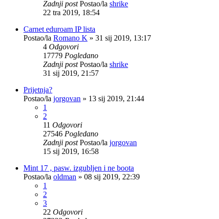
Zadnji post
Postao/la
shrike
22 tra 2019, 18:54
Carnet eduroam IP lista
Postao/la
Romano K
»
31 sij 2019, 13:17
4
Odgovori
17779
Pogledano
Zadnji post
Postao/la
shrike
31 sij 2019, 21:57
Prijetnja?
Postao/la
jorgovan
»
13 sij 2019, 21:44
1
2
11
Odgovori
27546
Pogledano
Zadnji post
Postao/la
jorgovan
15 sij 2019, 16:58
Mint 17 , pasw. izgubljen i ne boota
Postao/la
oldman
»
08 sij 2019, 22:39
1
2
3
22
Odgovori