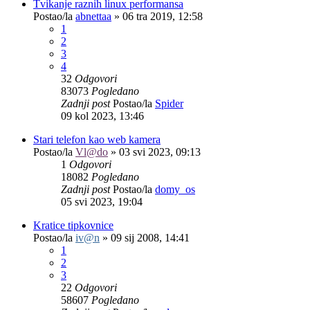
Tvikanje raznih linux performansa
Postao/la
abnettaa
»
06 tra 2019, 12:58
1
2
3
4
32
Odgovori
83073
Pogledano
Zadnji post
Postao/la
Spider
09 kol 2023, 13:46
Stari telefon kao web kamera
Postao/la
Vl@do
»
03 svi 2023, 09:13
1
Odgovori
18082
Pogledano
Zadnji post
Postao/la
domy_os
05 svi 2023, 19:04
Kratice tipkovnice
Postao/la
iv@n
»
09 sij 2008, 14:41
1
2
3
22
Odgovori
58607
Pogledano