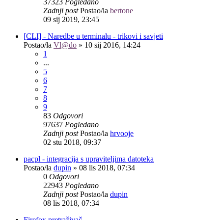
37323
Pogledano
Zadnji post
Postao/la
bertone
09 sij 2019, 23:45
[CLI] - Naredbe u terminalu - trikovi i savjeti
Postao/la
Vl@do
»
10 sij 2016, 14:24
1
...
5
6
7
8
9
83
Odgovori
97637
Pogledano
Zadnji post
Postao/la
hrvooje
02 stu 2018, 09:37
pacpl - integracija s upraviteljima datoteka
Postao/la
dupin
»
08 lis 2018, 07:34
0
Odgovori
22943
Pogledano
Zadnji post
Postao/la
dupin
08 lis 2018, 07:34
Firefox pretraživač