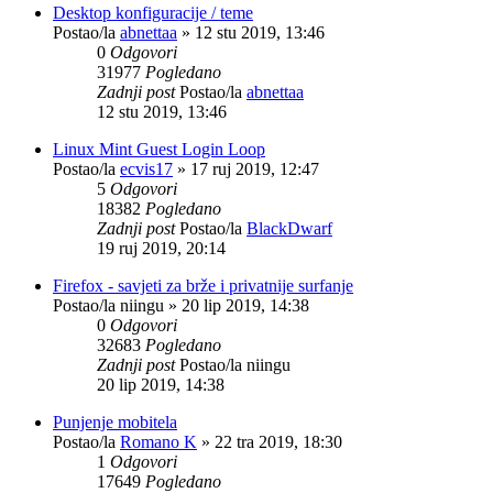
Desktop konfiguracije / teme
Postao/la
abnettaa
»
12 stu 2019, 13:46
0
Odgovori
31977
Pogledano
Zadnji post
Postao/la
abnettaa
12 stu 2019, 13:46
Linux Mint Guest Login Loop
Postao/la
ecvis17
»
17 ruj 2019, 12:47
5
Odgovori
18382
Pogledano
Zadnji post
Postao/la
BlackDwarf
19 ruj 2019, 20:14
Firefox - savjeti za brže i privatnije surfanje
Postao/la
niingu
»
20 lip 2019, 14:38
0
Odgovori
32683
Pogledano
Zadnji post
Postao/la
niingu
20 lip 2019, 14:38
Punjenje mobitela
Postao/la
Romano K
»
22 tra 2019, 18:30
1
Odgovori
17649
Pogledano