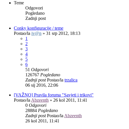
Teme
Odgovori
Pogledano
Zadnji post
Conky konfiguracije / teme
Postao/la
iv@n
»
31 srp 2012, 18:13
1
2
3
4
5
6
51
Odgovori
126767
Pogledano
Zadnji post
Postao/la
trzalica
06 sij 2016, 22:06
[VAŽNO] Pravila foruma "Savjeti i trikovi"
Postao/la
Abzeenth
»
26 kol 2011, 11:41
0
Odgovori
28884
Pogledano
Zadnji post
Postao/la
Abzeenth
26 kol 2011, 11:41