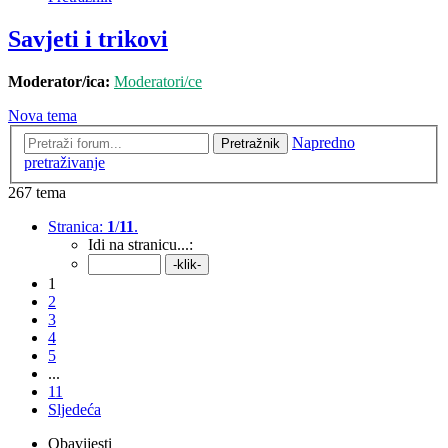
Savjeti i trikovi
Moderator/ica:
Moderatori/ce
Nova tema
Napredno
Pretražnik
pretraživanje
267 tema
Stranica:
1
/
11
.
Idi na stranicu...:
1
2
3
4
5
...
11
Sljedeća
Obavijesti