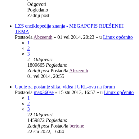
Odgovori
Pogledano
Zadnji post
LZS enciklopedija znanja - MEGAPOPIS RIJEŠENIH
TEMA
Postao/la
Abzeenth
»
01 vel 2014, 20:23
» u
Linux općenito
1
2
3
21
Odgovori
1809665
Pogledano
Zadnji post
Postao/la
Abzeenth
01 vel 2014, 20:55
Upute za postanje slika, videa i URL-ova na forum
Postao/la
max360se
»
15 stu 2013, 16:57
» u
Linux općenito
1
2
3
22
Odgovori
1459872
Pogledano
Zadnji post
Postao/la
bertone
22 stu 2022, 16:04