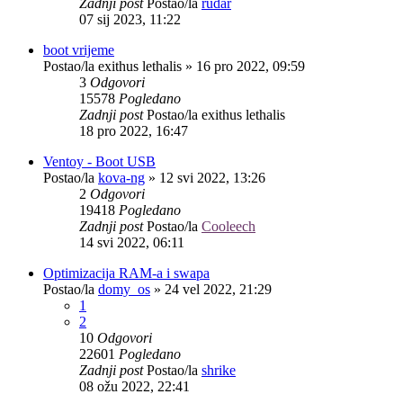
Zadnji post
Postao/la
rudar
07 sij 2023, 11:22
boot vrijeme
Postao/la
exithus lethalis
»
16 pro 2022, 09:59
3
Odgovori
15578
Pogledano
Zadnji post
Postao/la
exithus lethalis
18 pro 2022, 16:47
Ventoy - Boot USB
Postao/la
kova-ng
»
12 svi 2022, 13:26
2
Odgovori
19418
Pogledano
Zadnji post
Postao/la
Cooleech
14 svi 2022, 06:11
Optimizacija RAM-a i swapa
Postao/la
domy_os
»
24 vel 2022, 21:29
1
2
10
Odgovori
22601
Pogledano
Zadnji post
Postao/la
shrike
08 ožu 2022, 22:41