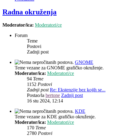
Radna okruženja
Moderator/ica:
Moderatori/ce
Forum
Teme
Postovi
Zadnji post
GNOME
Teme vezane za GNOME grafičko okruženje.
Moderator/ica:
Moderatori/ce
94
Teme
1152
Postovi
Zadnji post
Re: Ekstenzije bez kojih se...
Postao/la
bertone
Zadnji post
16 stu 2024, 12:14
KDE
Teme vezane za KDE grafičko okruženje.
Moderator/ica:
Moderatori/ce
170
Teme
2780
Postovi