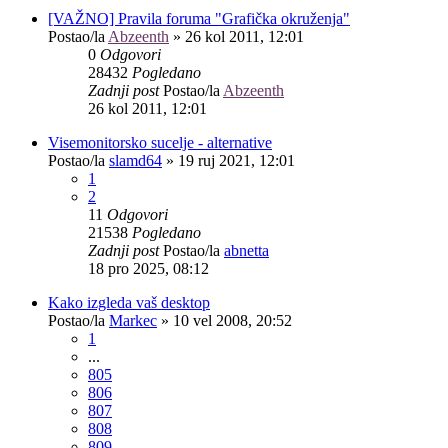
[VAŽNO] Pravila foruma "Grafička okruženja"
Postao/la
Abzeenth
»
26 kol 2011, 12:01
0
Odgovori
28432
Pogledano
Zadnji post
Postao/la
Abzeenth
26 kol 2011, 12:01
Visemonitorsko sucelje - alternative
Postao/la
slamd64
»
19 ruj 2021, 12:01
1
2
11
Odgovori
21538
Pogledano
Zadnji post
Postao/la
abnetta
18 pro 2025, 08:12
Kako izgleda vaš desktop
Postao/la
Markec
»
10 vel 2008, 20:52
1
...
805
806
807
808
809