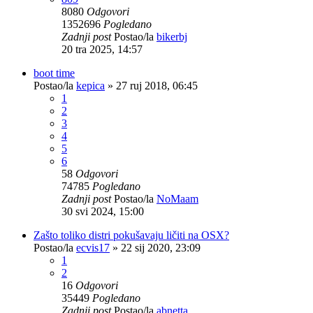
8080
Odgovori
1352696
Pogledano
Zadnji post
Postao/la
bikerbj
20 tra 2025, 14:57
boot time
Postao/la
kepica
»
27 ruj 2018, 06:45
1
2
3
4
5
6
58
Odgovori
74785
Pogledano
Zadnji post
Postao/la
NoMaam
30 svi 2024, 15:00
Zašto toliko distri pokušavaju ličiti na OSX?
Postao/la
ecvis17
»
22 sij 2020, 23:09
1
2
16
Odgovori
35449
Pogledano
Zadnji post
Postao/la
abnetta