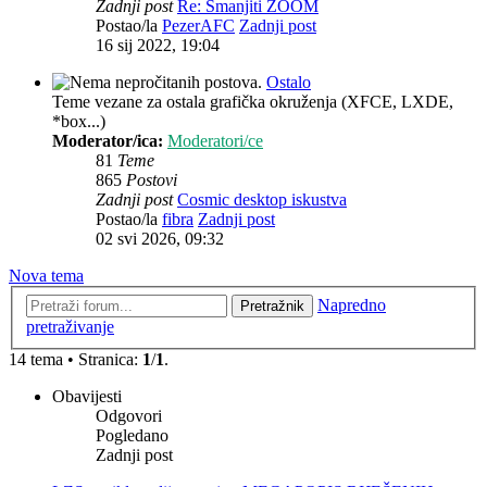
Zadnji post
Re: Smanjiti ZOOM
Postao/la
PezerAFC
Zadnji post
16 sij 2022, 19:04
Ostalo
Teme vezane za ostala grafička okruženja (XFCE, LXDE,
*box...)
Moderator/ica:
Moderatori/ce
81
Teme
865
Postovi
Zadnji post
Cosmic desktop iskustva
Postao/la
fibra
Zadnji post
02 svi 2026, 09:32
Nova tema
Napredno
Pretražnik
pretraživanje
14 tema • Stranica:
1
/
1
.
Obavijesti
Odgovori
Pogledano
Zadnji post