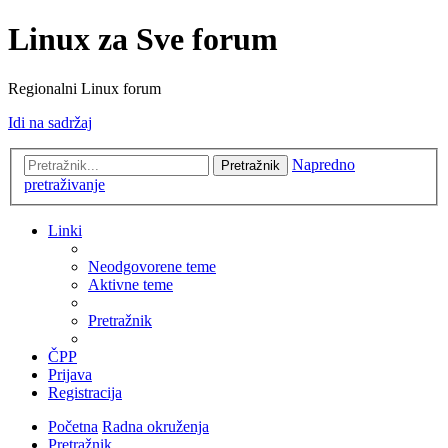
Linux za Sve forum
Regionalni Linux forum
Idi na sadržaj
Napredno
Pretražnik
pretraživanje
Linki
Neodgovorene teme
Aktivne teme
Pretražnik
ČPP
Prijava
Registracija
Početna
Radna okruženja
Pretražnik