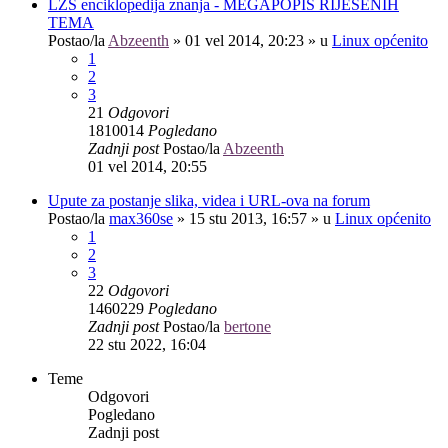
LZS enciklopedija znanja - MEGAPOPIS RIJEŠENIH
TEMA
Postao/la
Abzeenth
»
01 vel 2014, 20:23
» u
Linux općenito
1
2
3
21
Odgovori
1810014
Pogledano
Zadnji post
Postao/la
Abzeenth
01 vel 2014, 20:55
Upute za postanje slika, videa i URL-ova na forum
Postao/la
max360se
»
15 stu 2013, 16:57
» u
Linux općenito
1
2
3
22
Odgovori
1460229
Pogledano
Zadnji post
Postao/la
bertone
22 stu 2022, 16:04
Teme
Odgovori
Pogledano
Zadnji post