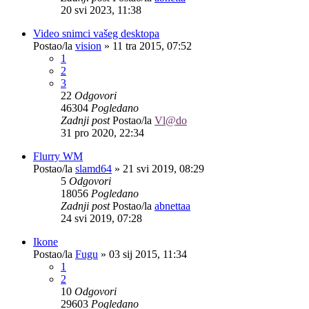
20 svi 2023, 11:38
Video snimci vašeg desktopa
Postao/la
vision
»
11 tra 2015, 07:52
1
2
3
22
Odgovori
46304
Pogledano
Zadnji post
Postao/la
Vl@do
31 pro 2020, 22:34
Flurry WM
Postao/la
slamd64
»
21 svi 2019, 08:29
5
Odgovori
18056
Pogledano
Zadnji post
Postao/la
abnettaa
24 svi 2019, 07:28
Ikone
Postao/la
Fugu
»
03 sij 2015, 11:34
1
2
10
Odgovori
29603
Pogledano