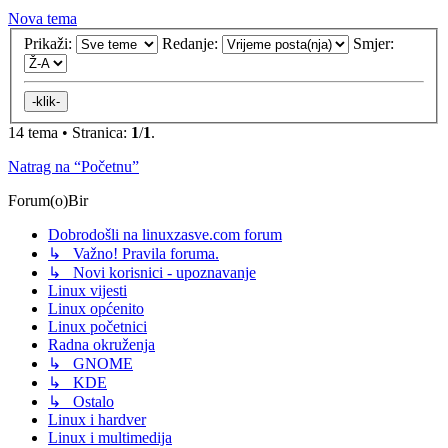
Nova tema
Prikaži:
Redanje:
Smjer:
14 tema • Stranica:
1
/
1
.
Natrag na “Početnu”
Forum(o)Bir
Dobrodošli na linuxzasve.com forum
↳ Važno! Pravila foruma.
↳ Novi korisnici - upoznavanje
Linux vijesti
Linux općenito
Linux početnici
Radna okruženja
↳ GNOME
↳ KDE
↳ Ostalo
Linux i hardver
Linux i multimedija