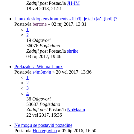
Zadnji post
Postao/la
JH-IM
18 vel 2018, 21:51
Linux desktop environments - ili čiji je tata jači (bolji)?
Postao/la
bertone
»
02 ruj 2017, 13:31
1
2
19
Odgovori
36076
Pogledano
Zadnji post
Postao/la
shrike
03 ruj 2017, 19:46
Prelazak sa Win na Linux
Postao/la
s4m3m4n
»
20 vel 2017, 13:36
1
2
3
4
36
Odgovori
53637
Pogledano
Zadnji post
Postao/la
NoMaam
22 vel 2017, 16:36
Ne mogu se postaviti pozadine
Postao/la
Hercegovina
»
05 lip 2016, 16:50