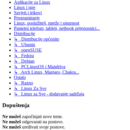
Aplikacije za Linux
Linux i igre
Savjeti i trikovi
Programiranje
Linux, poslužitelj, mreže i sigurnost
Pametni telefoni, tableti, netbook prijenosnici...
Distribucije
↳ Distribucije općenito
↳ Ubuntu
↳ openSUSE
↳ Fedora
↳ Debian
↳ PCLinuxOS i Mandriva
↳ Arch Linux, Manjaro, Chakra...
Ostalo
↳ Razno
↳ Linux Za Sve
↳ Linux za Sve - dodavanje sadržaja
Dopuštenja
Ne možeš
započinjati nove teme.
Ne možeš
odgovarati na postove.
Ne možeš
uređivati svoje postove.