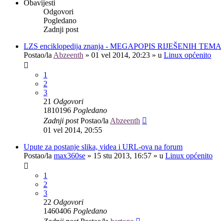
Obavijesti
Odgovori
Pogledano
Zadnji post
LZS enciklopedija znanja - MEGAPOPIS RIJEŠENIH TEM
Postao/la
Abzeenth
»
01 vel 2014, 20:23
» u
Linux općenito
1
2
3
21
Odgovori
1810196
Pogledano
Zadnji post
Postao/la
Abzeenth
01 vel 2014, 20:55
Upute za postanje slika, videa i URL-ova na forum
Postao/la
max360se
»
15 stu 2013, 16:57
» u
Linux općenito
1
2
3
22
Odgovori
1460406
Pogledano