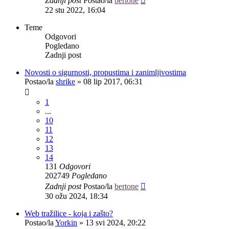
Zadnji post
Postao/la
bertone
22 stu 2022, 16:04
Teme
Odgovori
Pogledano
Zadnji post
Novosti o sigurnosti, propustima i zanimljivostima
Postao/la
shrike
»
08 lip 2017, 06:31
1
...
10
11
12
13
14
131
Odgovori
202749
Pogledano
Zadnji post
Postao/la
bertone
30 ožu 2024, 18:34
Web tražilice - koja i zašto?
Postao/la
Yorkin
»
13 svi 2024, 20:22