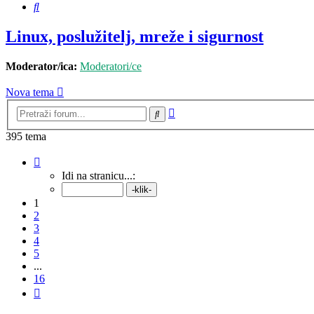
Pretražnik
Linux, poslužitelj, mreže i sigurnost
Moderator/ica:
Moderatori/ce
Nova tema
Napredno
Pretražnik
pretraživanje
395 tema
Stranica:
1
/
16
.
Idi na stranicu...:
1
2
3
4
5
...
16
Sljedeća