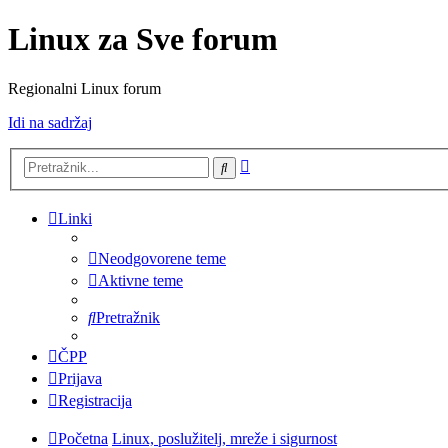
Linux za Sve forum
Regionalni Linux forum
Idi na sadržaj
Napredno
Pretražnik
pretraživanje
Linki
Neodgovorene teme
Aktivne teme
Pretražnik
ČPP
Prijava
Registracija
Početna
Linux, poslužitelj, mreže i sigurnost