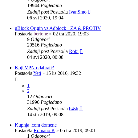
19944
Pogledano
Zadnji post
Postao/la
IvanSmo
06 svi 2020, 19:04
uBlock Origin vs Adblock - ZA & PROTIV
Postao/la
bertone
»
02 tra 2020, 19:03
9
Odgovori
20516
Pogledano
Zadnji post
Postao/la
Robi
04 svi 2020, 00:08
Koji VPN odabrati?
Postao/la
Yeti
»
15 lis 2016, 19:32
1
2
12
Odgovori
31996
Pogledano
Zadnji post
Postao/la
b4sh
14 stu 2019, 09:08
Kupnja .com domene
Postao/la
Romano K
»
05 tra 2019, 09:01
1
Odgovori