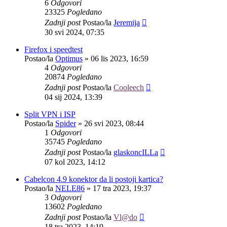
6
Odgovori
23325
Pogledano
Zadnji post
Postao/la
Jeremija
30 svi 2024, 07:35
Firefox i speedtest
Postao/la
Optimus
»
06 lis 2023, 16:59
4
Odgovori
20874
Pogledano
Zadnji post
Postao/la
Cooleech
04 sij 2024, 13:39
Split VPN i ISP
Postao/la
Spider
»
26 svi 2023, 08:44
1
Odgovori
35745
Pogledano
Zadnji post
Postao/la
glaskoncILLa
07 kol 2023, 14:12
Cabelcon 4.9 konektor da li postoji kartica?
Postao/la
NELE86
»
17 tra 2023, 19:37
3
Odgovori
13602
Pogledano
Zadnji post
Postao/la
Vl@do
18 tra 2023, 14:19