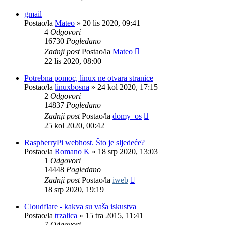
gmail
Postao/la
Mateo
»
20 lis 2020, 09:41
4
Odgovori
16730
Pogledano
Zadnji post
Postao/la
Mateo
22 lis 2020, 08:00
Potrebna pomoc, linux ne otvara stranice
Postao/la
linuxbosna
»
24 kol 2020, 17:15
2
Odgovori
14837
Pogledano
Zadnji post
Postao/la
domy_os
25 kol 2020, 00:42
RaspberryPi webhost. Što je sljedeće?
Postao/la
Romano K
»
18 srp 2020, 13:03
1
Odgovori
14448
Pogledano
Zadnji post
Postao/la
iweb
18 srp 2020, 19:19
Cloudflare - kakva su vaša iskustva
Postao/la
trzalica
»
15 tra 2015, 11:41
7
Odgovori