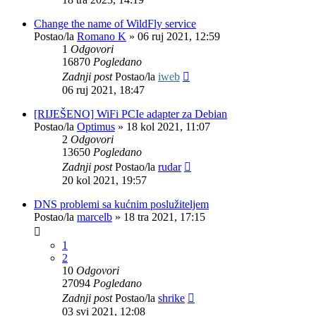
Change the name of WildFly service
Postao/la
Romano K
»
06 ruj 2021, 12:59
1
Odgovori
16870
Pogledano
Zadnji post
Postao/la
iweb
06 ruj 2021, 18:47
[RIJEŠENO] WiFi PCIe adapter za Debian
Postao/la
Optimus
»
18 kol 2021, 11:07
2
Odgovori
13650
Pogledano
Zadnji post
Postao/la
rudar
20 kol 2021, 19:57
DNS problemi sa kućnim poslužiteljem
Postao/la
marcelb
»
18 tra 2021, 17:15
1
2
10
Odgovori
27094
Pogledano
Zadnji post
Postao/la
shrike
03 svi 2021, 12:08