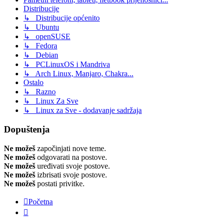
Distribucije
↳ Distribucije općenito
↳ Ubuntu
↳ openSUSE
↳ Fedora
↳ Debian
↳ PCLinuxOS i Mandriva
↳ Arch Linux, Manjaro, Chakra...
Ostalo
↳ Razno
↳ Linux Za Sve
↳ Linux za Sve - dodavanje sadržaja
Dopuštenja
Ne možeš
započinjati nove teme.
Ne možeš
odgovarati na postove.
Ne možeš
uređivati svoje postove.
Ne možeš
izbrisati svoje postove.
Ne možeš
postati privitke.
Početna