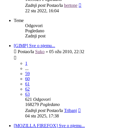
Zadnji post
Postao/la
bertone
22 stu 2022, 16:04
Teme
Odgovori
Pogledano
Zadnji post
[GIMP] Sve o njemu...
Postao/la
Suko
»
05 ožu 2010, 22:32
1
...
59
60
61
62
63
621
Odgovori
168279
Pogledano
Zadnji post
Postao/la
Tribanj
04 stu 2025, 17:38
[MOZILLA FIREFOX] Sve o njemu...