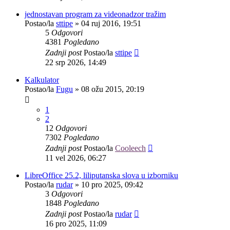
jednostavan program za videonadzor tražim
Postao/la
sttipe
»
04 ruj 2016, 19:51
5
Odgovori
4381
Pogledano
Zadnji post
Postao/la
sttipe
22 srp 2026, 14:49
Kalkulator
Postao/la
Fugu
»
08 ožu 2015, 20:19
1
2
12
Odgovori
7302
Pogledano
Zadnji post
Postao/la
Cooleech
11 vel 2026, 06:27
LibreOffice 25.2, liliputanska slova u izborniku
Postao/la
rudar
»
10 pro 2025, 09:42
3
Odgovori
1848
Pogledano
Zadnji post
Postao/la
rudar
16 pro 2025, 11:09