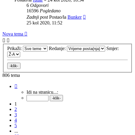
6
Odgovori
16596
Pogledano
Zadnji post
Postao/la
Bunker
25 kol 2020, 11:52
Nova tema
Prikaži:
Redanje:
Smjer:
806 tema
Stranica:
1
/
33
.
Idi na stranicu...:
1
2
3
4
5
...