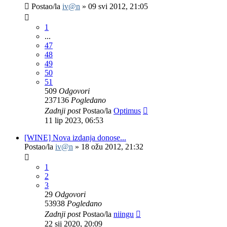
Postao/la
iv@n
»
09 svi 2012, 21:05
1
...
47
48
49
50
51
509
Odgovori
237136
Pogledano
Zadnji post
Postao/la
Optimus
11 lip 2023, 06:53
[WINE] Nova izdanja donose...
Postao/la
iv@n
»
18 ožu 2012, 21:32
1
2
3
29
Odgovori
53938
Pogledano
Zadnji post
Postao/la
niingu
22 sij 2020, 20:09