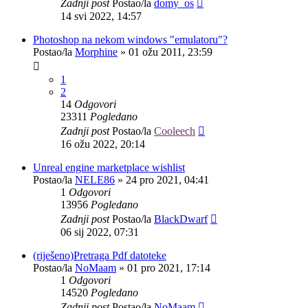
Zadnji post
Postao/la
domy_os
14 svi 2022, 14:57
Photoshop na nekom windows "emulatoru"?
Postao/la
Morphine
»
01 ožu 2011, 23:59
1
2
14
Odgovori
23311
Pogledano
Zadnji post
Postao/la
Cooleech
16 ožu 2022, 20:14
Unreal engine marketplace wishlist
Postao/la
NELE86
»
24 pro 2021, 04:41
1
Odgovori
13956
Pogledano
Zadnji post
Postao/la
BlackDwarf
06 sij 2022, 07:31
(riješeno)Pretraga Pdf datoteke
Postao/la
NoMaam
»
01 pro 2021, 17:14
1
Odgovori
14520
Pogledano
Zadnji post
Postao/la
NoMaam