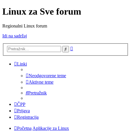
Linux za Sve forum
Regionalni Linux forum
Idi na sadržaj
Napredno
Pretražnik
pretraživanje
Linki
Neodgovorene teme
Aktivne teme
Pretražnik
ČPP
Prijava
Registracija
Početna
Aplikacije za Linux