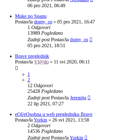
06 pro 2021, 06:49
Muke po Snapu
Postao/la
domy_os
»
05 pro 2021, 16:47
1
Odgovori
13989
Pogledano
Zadnji post
Postao/la
domy_os
05 pro 2021, 18:51
Brave preglednik
Postao/la
Vl@do
»
11 svi 2020, 06:11
1
2
12
Odgovori
25428
Pogledano
Zadnji post
Postao/la
Jeremija
22 lip 2021, 07:27
eOI/eOsobna u web pregledniku Brave
Postao/la
Yorkin
»
26 svi 2021, 13:58
2
Odgovori
14536
Pogledano
Zadnji post
Postao/la
Yorkin