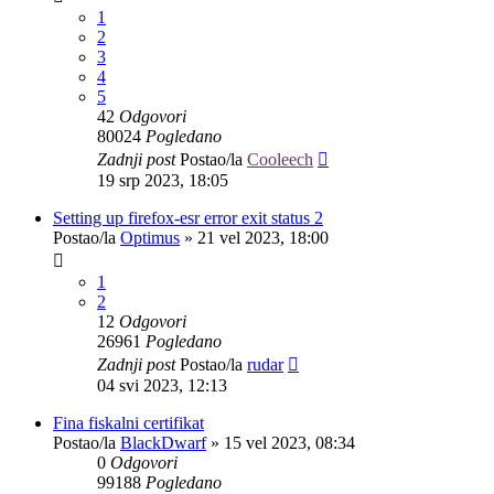
1
2
3
4
5
42
Odgovori
80024
Pogledano
Zadnji post
Postao/la
Cooleech
19 srp 2023, 18:05
Setting up firefox-esr error exit status 2
Postao/la
Optimus
»
21 vel 2023, 18:00
1
2
12
Odgovori
26961
Pogledano
Zadnji post
Postao/la
rudar
04 svi 2023, 12:13
Fina fiskalni certifikat
Postao/la
BlackDwarf
»
15 vel 2023, 08:34
0
Odgovori
99188
Pogledano