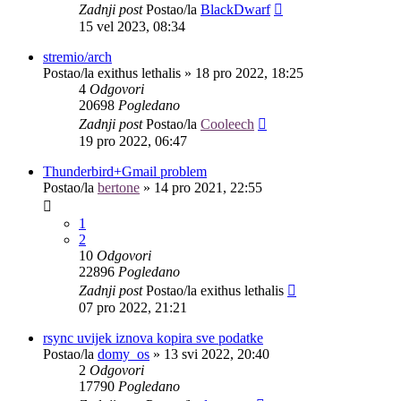
Zadnji post
Postao/la
BlackDwarf
15 vel 2023, 08:34
stremio/arch
Postao/la
exithus lethalis
»
18 pro 2022, 18:25
4
Odgovori
20698
Pogledano
Zadnji post
Postao/la
Cooleech
19 pro 2022, 06:47
Thunderbird+Gmail problem
Postao/la
bertone
»
14 pro 2021, 22:55
1
2
10
Odgovori
22896
Pogledano
Zadnji post
Postao/la
exithus lethalis
07 pro 2022, 21:21
rsync uvijek iznova kopira sve podatke
Postao/la
domy_os
»
13 svi 2022, 20:40
2
Odgovori
17790
Pogledano