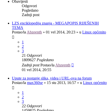
Obavijesti
Odgovori
Pogledano
Zadnji post
LZS enciklopedija znanja - MEGAPOPIS RIJEŠENIH
TEMA
Postao/la
Abzeenth
»
01 vel 2014, 20:23
» u
Linux općenito
1
2
3
21
Odgovori
1809627
Pogledano
Zadnji post
Postao/la
Abzeenth
01 vel 2014, 20:55
Upute za postanje slika, videa i URL-ova na forum
Postao/la
max360se
»
15 stu 2013, 16:57
» u
Linux općenito
1
2
3
22
Odgovori
1459825
Pogledano