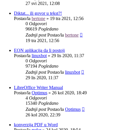
27 svi 2021, 12:08
Diktat... ili govor u tekst?!
Postao/la
bertone
»
19 tra 2021, 12:56
0
Odgovori
96619
Pogledano
Zadnji post
Postao/la
bertone
19 tra 2021, 12:56
EON aplikacija da li postoji
Postao/la
linuxbot
»
29 lis 2020, 11:37
0
Odgovori
97194
Pogledano
Zadnji post
Postao/la
linuxbot
29 lis 2020, 11:37
LibreOffice Writer Manual
Postao/la
Optimus
»
26 kol 2020, 18:49
4
Odgovori
15340
Pogledano
Zadnji post
Postao/la
Optimus
26 kol 2020, 22:39
konverzija PDF u Word
Postao/la
rudar
»
24 kol 2020, 18:54