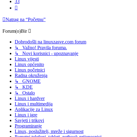
33
Sljedeća
Natrag na “Početnu”
Forum(o)Bir
Dobrodošli na linuxzasve.com forum
↳ Važno! Pravila foruma.
↳ Novi korisnici - upoznavanje
Linux vijesti
Linux općenito
Linux početnici
Radna okruženja
↳ GNOME
↳ KDE
↳ Ostalo
Linux i hardver
Linux i multimedija
Aplikacije za Linux
Linux i igre
Savjeti i trikovi
Programiranje
Linux, poslužitelj, mreže i sigurnost
Pametni telefoni, tableti, netbook prijenosnici...