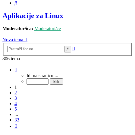
Pretražnik
Aplikacije za Linux
Moderator/ica:
Moderatori/ce
Nova tema
Napredno
Pretražnik
pretraživanje
806 tema
Stranica:
1
/
33
.
Idi na stranicu...:
1
2
3
4
5
...
33
Sljedeća