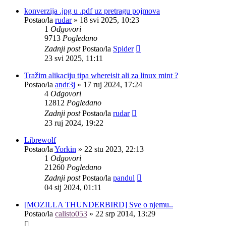
konverzija .jpg u .pdf uz pretragu pojmova
Postao/la
rudar
»
18 svi 2025, 10:23
1
Odgovori
9713
Pogledano
Zadnji post
Postao/la
Spider
23 svi 2025, 11:11
Tražim alikaciju tipa whereisit ali za linux mint ?
Postao/la
andr3j
»
17 ruj 2024, 17:24
4
Odgovori
12812
Pogledano
Zadnji post
Postao/la
rudar
23 ruj 2024, 19:22
Librewolf
Postao/la
Yorkin
»
22 stu 2023, 22:13
1
Odgovori
21260
Pogledano
Zadnji post
Postao/la
pandul
04 sij 2024, 01:11
[MOZILLA THUNDERBIRD] Sve o njemu..
Postao/la
calisto053
»
22 srp 2014, 13:29