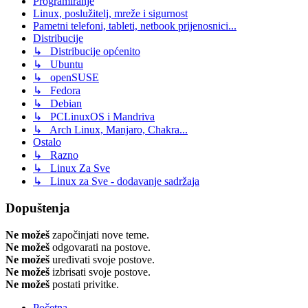
Programiranje
Linux, poslužitelj, mreže i sigurnost
Pametni telefoni, tableti, netbook prijenosnici...
Distribucije
↳ Distribucije općenito
↳ Ubuntu
↳ openSUSE
↳ Fedora
↳ Debian
↳ PCLinuxOS i Mandriva
↳ Arch Linux, Manjaro, Chakra...
Ostalo
↳ Razno
↳ Linux Za Sve
↳ Linux za Sve - dodavanje sadržaja
Dopuštenja
Ne možeš
započinjati nove teme.
Ne možeš
odgovarati na postove.
Ne možeš
uređivati svoje postove.
Ne možeš
izbrisati svoje postove.
Ne možeš
postati privitke.
Početna