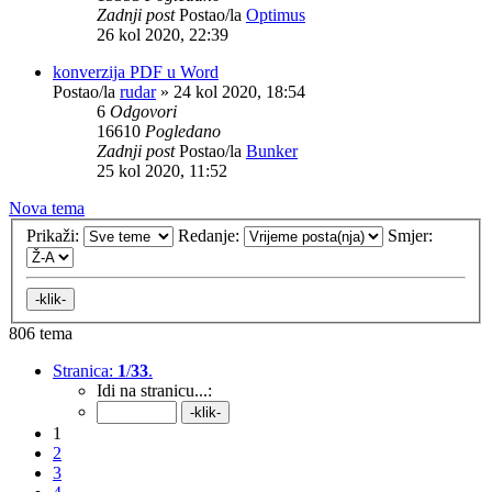
Zadnji post
Postao/la
Optimus
26 kol 2020, 22:39
konverzija PDF u Word
Postao/la
rudar
»
24 kol 2020, 18:54
6
Odgovori
16610
Pogledano
Zadnji post
Postao/la
Bunker
25 kol 2020, 11:52
Nova tema
Prikaži:
Redanje:
Smjer:
806 tema
Stranica:
1
/
33
.
Idi na stranicu...:
1
2
3