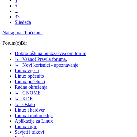
4
5
...
33
Sljedeća
Natrag na “Početnu”
Forum(o)Bir
Dobrodošli na linuxzasve.com forum
↳ Važno! Pravila foruma.
↳ Novi korisnici - upoznavanje
Linux vijesti
Linux općenito
Linux početnici
Radna okruženja
↳ GNOME
↳ KDE
↳ Ostalo
Linux i hardver
Linux i multimedija
Aplikacije za Linux
Linux i igre
Savjeti i trikovi