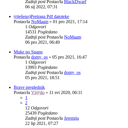
Zadnji post
Postao/la
BlackDwarf
06 sij 2022, 07:31
(riješeno)Pretraga Pdf datoteke
Postao/la
NoMaam
»
01 pro 2021, 17:14
1
Odgovori
14531
Pogledano
Zadnji post
Postao/la
NoMaam
06 pro 2021, 06:49
Muke po Snapu
Postao/la
domy_os
»
05 pro 2021, 16:47
1
Odgovori
13993
Pogledano
Zadnji post
Postao/la
domy_os
05 pro 2021, 18:51
Brave preglednik
Postao/la
Vl@do
»
11 svi 2020, 06:11
1
2
12
Odgovori
25439
Pogledano
Zadnji post
Postao/la
Jeremija
22 lip 2021, 07:27