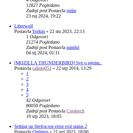
12827
Pogledano
Zadnji post
Postao/la
rudar
23 ruj 2024, 19:22
Librewolf
Postao/la
Yorkin
»
22 stu 2023, 22:13
1
Odgovori
21274
Pogledano
Zadnji post
Postao/la
pandul
04 sij 2024, 01:11
[MOZILLA THUNDERBIRD] Sve o njemu..
Postao/la
calisto053
»
22 srp 2014, 13:29
1
2
3
4
5
42
Odgovori
80050
Pogledano
Zadnji post
Postao/la
Cooleech
19 srp 2023, 18:05
Setting up firefox-esr error exit status 2
Postao/la
Optimus
»
21 vel 2023, 18:00