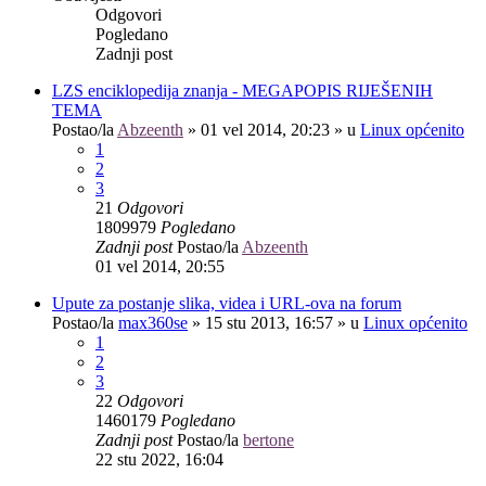
Odgovori
Pogledano
Zadnji post
LZS enciklopedija znanja - MEGAPOPIS RIJEŠENIH
TEMA
Postao/la
Abzeenth
»
01 vel 2014, 20:23
» u
Linux općenito
1
2
3
21
Odgovori
1809979
Pogledano
Zadnji post
Postao/la
Abzeenth
01 vel 2014, 20:55
Upute za postanje slika, videa i URL-ova na forum
Postao/la
max360se
»
15 stu 2013, 16:57
» u
Linux općenito
1
2
3
22
Odgovori
1460179
Pogledano
Zadnji post
Postao/la
bertone
22 stu 2022, 16:04