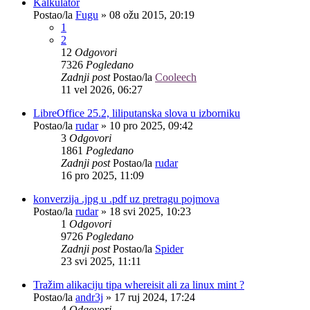
Kalkulator
Postao/la
Fugu
»
08 ožu 2015, 20:19
1
2
12
Odgovori
7326
Pogledano
Zadnji post
Postao/la
Cooleech
11 vel 2026, 06:27
LibreOffice 25.2, liliputanska slova u izborniku
Postao/la
rudar
»
10 pro 2025, 09:42
3
Odgovori
1861
Pogledano
Zadnji post
Postao/la
rudar
16 pro 2025, 11:09
konverzija .jpg u .pdf uz pretragu pojmova
Postao/la
rudar
»
18 svi 2025, 10:23
1
Odgovori
9726
Pogledano
Zadnji post
Postao/la
Spider
23 svi 2025, 11:11
Tražim alikaciju tipa whereisit ali za linux mint ?
Postao/la
andr3j
»
17 ruj 2024, 17:24
4
Odgovori