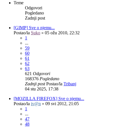
Teme
Odgovori
Pogledano
Zadnji post
[GIMP] Sve o njemu...
Postao/la
Suko
»
05 ožu 2010, 22:32
1
...
59
60
61
62
63
621
Odgovori
168376
Pogledano
Zadnji post
Postao/la
Tribanj
04 stu 2025, 17:38
[MOZILLA FIREFOX] Sve o njemu...
Postao/la
iv@n
»
09 svi 2012, 21:05
1
...
47
48