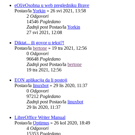
eOI/eOsobna u web pregledniku Brave
Postao/la
Yorkin
»
26 svi 2021, 13:58
2
Odgovori
14546
Pogledano
Zadnji post
Postao/la
Yorkin
27 svi 2021, 12:08
Diktat... ili govor u tekst?!
Postao/la
bertone
»
19 tra 2021, 12:56
0
Odgovori
96648
Pogledano
Zadnji post
Postao/la
bertone
19 tra 2021, 12:56
EON aplikacija da li postoji
Postao/la
linuxbot
»
29 lis 2020, 11:37
0
Odgovori
97212
Pogledano
Zadnji post
Postao/la
linuxbot
29 lis 2020, 11:37
LibreOffice Writer Manual
Postao/la
Optimus
»
26 kol 2020, 18:49
4
Odgovori
15353
Pogledano