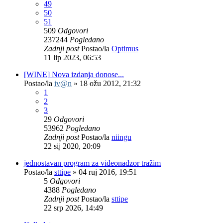
49
50
51
509
Odgovori
237244
Pogledano
Zadnji post
Postao/la
Optimus
11 lip 2023, 06:53
[WINE] Nova izdanja donose...
Postao/la
iv@n
»
18 ožu 2012, 21:32
1
2
3
29
Odgovori
53962
Pogledano
Zadnji post
Postao/la
niingu
22 sij 2020, 20:09
jednostavan program za videonadzor tražim
Postao/la
sttipe
»
04 ruj 2016, 19:51
5
Odgovori
4388
Pogledano
Zadnji post
Postao/la
sttipe
22 srp 2026, 14:49