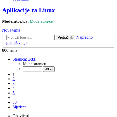
Aplikacije za Linux
Moderator/ica:
Moderatori/ce
Nova tema
Napredno
Pretražnik
pretraživanje
806 tema
Stranica:
1
/
33
.
Idi na stranicu...:
1
2
3
4
5
...
33
Sljedeća
Obavijesti