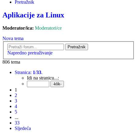
Pretražnik
Aplikacije za Linux
Moderator/ica:
Moderatori/ce
Nova tema
Pretražnik
Napredno pretraživanje
806 tema
Stranica:
1
/
33
.
Idi na stranicu...:
1
2
3
4
5
...
33
Sljedeća