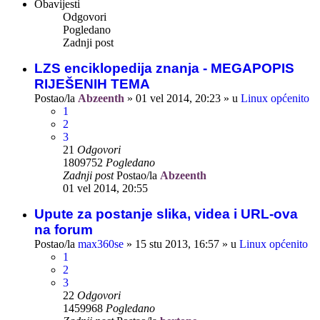
Obavijesti
Odgovori
Pogledano
Zadnji post
LZS enciklopedija znanja - MEGAPOPIS
RIJEŠENIH TEMA
Postao/la
Abzeenth
»
01 vel 2014, 20:23
» u
Linux općenito
1
2
3
21
Odgovori
1809752
Pogledano
Zadnji post
Postao/la
Abzeenth
01 vel 2014, 20:55
Upute za postanje slika, videa i URL-ova
na forum
Postao/la
max360se
»
15 stu 2013, 16:57
» u
Linux općenito
1
2
3
22
Odgovori
1459968
Pogledano