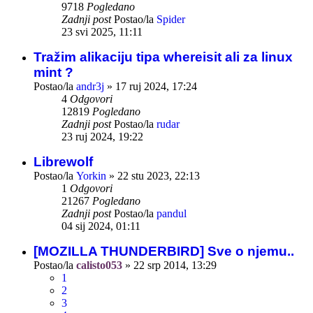
9718
Pogledano
Zadnji post
Postao/la
Spider
23 svi 2025, 11:11
Tražim alikaciju tipa whereisit ali za linux
mint ?
Postao/la
andr3j
»
17 ruj 2024, 17:24
4
Odgovori
12819
Pogledano
Zadnji post
Postao/la
rudar
23 ruj 2024, 19:22
Librewolf
Postao/la
Yorkin
»
22 stu 2023, 22:13
1
Odgovori
21267
Pogledano
Zadnji post
Postao/la
pandul
04 sij 2024, 01:11
[MOZILLA THUNDERBIRD] Sve o njemu..
Postao/la
calisto053
»
22 srp 2014, 13:29
1
2
3