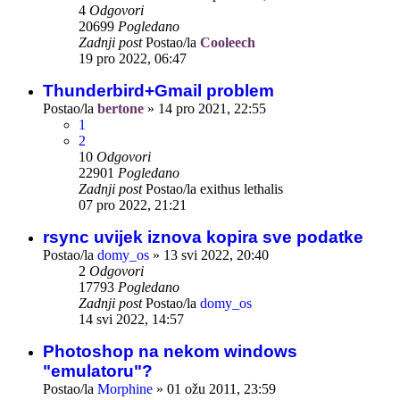
4
Odgovori
20699
Pogledano
Zadnji post
Postao/la
Cooleech
19 pro 2022, 06:47
Thunderbird+Gmail problem
Postao/la
bertone
»
14 pro 2021, 22:55
1
2
10
Odgovori
22901
Pogledano
Zadnji post
Postao/la
exithus lethalis
07 pro 2022, 21:21
rsync uvijek iznova kopira sve podatke
Postao/la
domy_os
»
13 svi 2022, 20:40
2
Odgovori
17793
Pogledano
Zadnji post
Postao/la
domy_os
14 svi 2022, 14:57
Photoshop na nekom windows
"emulatoru"?
Postao/la
Morphine
»
01 ožu 2011, 23:59