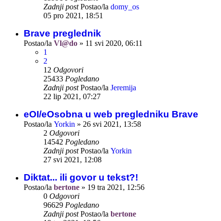
Zadnji post
Postao/la
domy_os
05 pro 2021, 18:51
Brave preglednik
Postao/la
Vl@do
»
11 svi 2020, 06:11
1
2
12
Odgovori
25433
Pogledano
Zadnji post
Postao/la
Jeremija
22 lip 2021, 07:27
eOI/eOsobna u web pregledniku Brave
Postao/la
Yorkin
»
26 svi 2021, 13:58
2
Odgovori
14542
Pogledano
Zadnji post
Postao/la
Yorkin
27 svi 2021, 12:08
Diktat... ili govor u tekst?!
Postao/la
bertone
»
19 tra 2021, 12:56
0
Odgovori
96629
Pogledano
Zadnji post
Postao/la
bertone