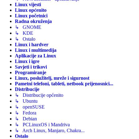
Linux vijesti
Linux općenito
Linux početnici
Radna okruženja
↳ GNOME
↳ KDE
↳ Ostalo
Linux i hardver
Linux i multimedija
Aplikacije za Linux
Linux i igre
Savjeti i trikovi
Programiranje
Linux, poslužitelj, mreže i sigurnost
Pametni telefoni, tableti, netbook prijenosnici...
Distribucije
↳ Distribucije općenito
↳ Ubuntu
↳ openSUSE
↳ Fedora
↳ Debian
↳ PCLinuxOS i Mandriva
↳ Arch Linux, Manjaro, Chakra...
Ostalo