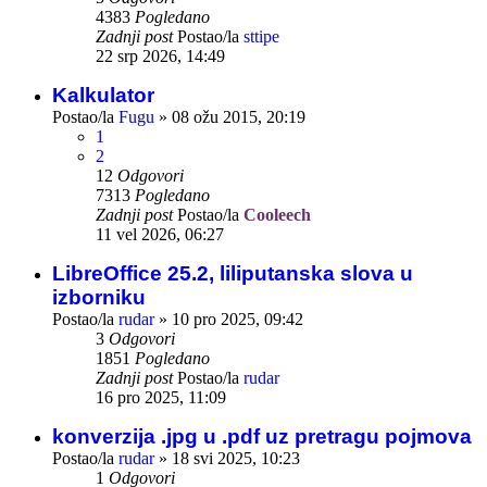
4383
Pogledano
Zadnji post
Postao/la
sttipe
22 srp 2026, 14:49
Kalkulator
Postao/la
Fugu
»
08 ožu 2015, 20:19
1
2
12
Odgovori
7313
Pogledano
Zadnji post
Postao/la
Cooleech
11 vel 2026, 06:27
LibreOffice 25.2, liliputanska slova u
izborniku
Postao/la
rudar
»
10 pro 2025, 09:42
3
Odgovori
1851
Pogledano
Zadnji post
Postao/la
rudar
16 pro 2025, 11:09
konverzija .jpg u .pdf uz pretragu pojmova
Postao/la
rudar
»
18 svi 2025, 10:23
1
Odgovori