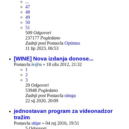
...
47
48
49
50
51
509
Odgovori
237177
Pogledano
Zadnji post
Postao/la
Optimus
11 lip 2023, 06:53
[WINE] Nova izdanja donose...
Postao/la
iv@n
»
18 ožu 2012, 21:32
1
2
3
29
Odgovori
53948
Pogledano
Zadnji post
Postao/la
niingu
22 sij 2020, 20:09
jednostavan program za videonadzor
tražim
Postao/la
sttipe
»
04 ruj 2016, 19:51
5
Odgovori