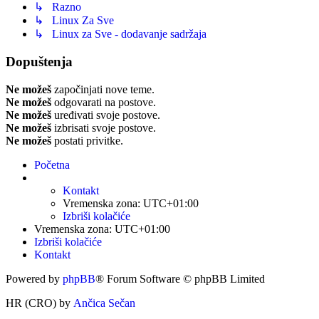
↳ Razno
↳ Linux Za Sve
↳ Linux za Sve - dodavanje sadržaja
Dopuštenja
Ne možeš
započinjati nove teme.
Ne možeš
odgovarati na postove.
Ne možeš
uređivati svoje postove.
Ne možeš
izbrisati svoje postove.
Ne možeš
postati privitke.
Početna
Kontakt
Vremenska zona:
UTC+01:00
Izbriši kolačiće
Vremenska zona:
UTC+01:00
Izbriši kolačiće
Kontakt
Powered by
phpBB
® Forum Software © phpBB Limited
HR (CRO) by
Ančica Sečan