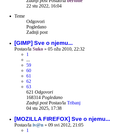
Zadnji post
Postao/la
bertone
22 stu 2022, 16:04
Teme
Odgovori
Pogledano
Zadnji post
[GIMP] Sve o njemu...
Postao/la
Suko
»
05 ožu 2010, 22:32
1
...
59
60
61
62
63
621
Odgovori
168314
Pogledano
Zadnji post
Postao/la
Tribanj
04 stu 2025, 17:38
[MOZILLA FIREFOX] Sve o njemu...
Postao/la
iv@n
»
09 svi 2012, 21:05
1