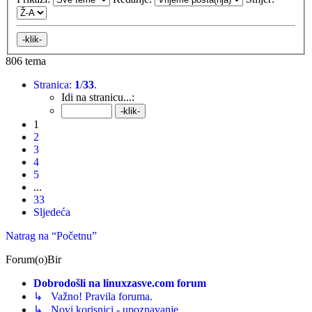
806 tema
Stranica:
1
/
33
.
Idi na stranicu...:
1
2
3
4
5
...
33
Sljedeća
Natrag na “Početnu”
Forum(o)Bir
Dobrodošli na linuxzasve.com forum
↳ Važno! Pravila foruma.
↳ Novi korisnici - upoznavanje