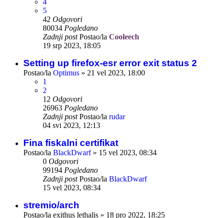
4
5
42
Odgovori
80034
Pogledano
Zadnji post
Postao/la
Cooleech
19 srp 2023, 18:05
Setting up firefox-esr error exit status 2
Postao/la
Optimus
»
21 vel 2023, 18:00
1
2
12
Odgovori
26963
Pogledano
Zadnji post
Postao/la
rudar
04 svi 2023, 12:13
Fina fiskalni certifikat
Postao/la
BlackDwarf
»
15 vel 2023, 08:34
0
Odgovori
99194
Pogledano
Zadnji post
Postao/la
BlackDwarf
15 vel 2023, 08:34
stremio/arch
Postao/la
exithus lethalis
»
18 pro 2022, 18:25