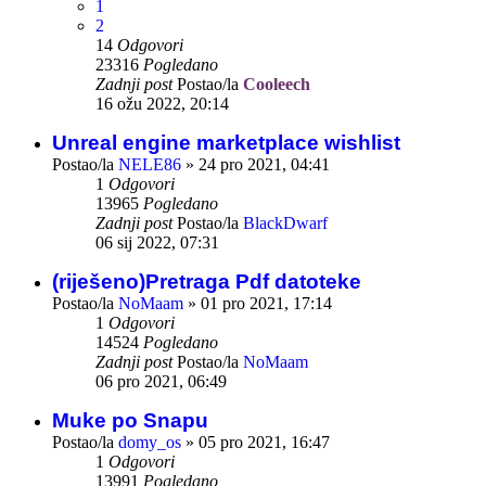
1
2
14
Odgovori
23316
Pogledano
Zadnji post
Postao/la
Cooleech
16 ožu 2022, 20:14
Unreal engine marketplace wishlist
Postao/la
NELE86
»
24 pro 2021, 04:41
1
Odgovori
13965
Pogledano
Zadnji post
Postao/la
BlackDwarf
06 sij 2022, 07:31
(riješeno)Pretraga Pdf datoteke
Postao/la
NoMaam
»
01 pro 2021, 17:14
1
Odgovori
14524
Pogledano
Zadnji post
Postao/la
NoMaam
06 pro 2021, 06:49
Muke po Snapu
Postao/la
domy_os
»
05 pro 2021, 16:47
1
Odgovori
13991
Pogledano