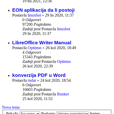
19 tra 2021, 12:56
EON aplikacija da li postoji
Postao/la
linuxbot
»
29 lis 2020, 11:37
0
Odgovori
97200
Pogledano
Zadnji post
Postao/la
linuxbot
29 lis 2020, 11:37
LibreOffice Writer Manual
Postao/la
Optimus
»
26 kol 2020, 18:49
4
Odgovori
15343
Pogledano
Zadnji post
Postao/la
Optimus
26 kol 2020, 22:39
konverzija PDF u Word
Postao/la
rudar
»
24 kol 2020, 18:54
6
Odgovori
16603
Pogledano
Zadnji post
Postao/la
Bunker
25 kol 2020, 11:52
Nova tema
Prikaži:
Redanje:
Smjer: