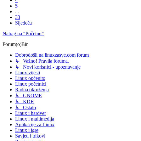
4
5
...
33
Sljedeća
Natrag na “Početnu”
Forum(o)Bir
Dobrodošli na linuxzasve.com forum
↳ Važno! Pravila foruma.
↳ Novi korisnici - upoznavanje
Linux vijesti
Linux općenito
Linux početnici
Radna okruženja
↳ GNOME
↳ KDE
↳ Ostalo
Linux i hardver
Linux i multimedija
Aplikacije za Linux
Linux i igre
Savjeti i trikovi