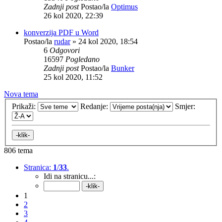
Zadnji post
Postao/la
Optimus
26 kol 2020, 22:39
konverzija PDF u Word
Postao/la
rudar
»
24 kol 2020, 18:54
6
Odgovori
16597
Pogledano
Zadnji post
Postao/la
Bunker
25 kol 2020, 11:52
Nova tema
Prikaži:
Redanje:
Smjer:
806 tema
Stranica:
1
/
33
.
Idi na stranicu...:
1
2
3