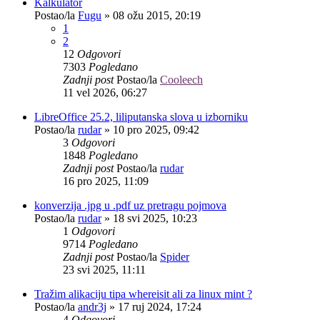
Kalkulator
Postao/la
Fugu
»
08 ožu 2015, 20:19
1
2
12
Odgovori
7303
Pogledano
Zadnji post
Postao/la
Cooleech
11 vel 2026, 06:27
LibreOffice 25.2, liliputanska slova u izborniku
Postao/la
rudar
»
10 pro 2025, 09:42
3
Odgovori
1848
Pogledano
Zadnji post
Postao/la
rudar
16 pro 2025, 11:09
konverzija .jpg u .pdf uz pretragu pojmova
Postao/la
rudar
»
18 svi 2025, 10:23
1
Odgovori
9714
Pogledano
Zadnji post
Postao/la
Spider
23 svi 2025, 11:11
Tražim alikaciju tipa whereisit ali za linux mint ?
Postao/la
andr3j
»
17 ruj 2024, 17:24
4
Odgovori