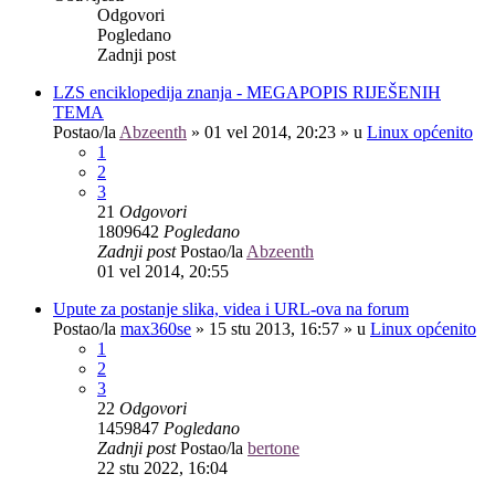
Odgovori
Pogledano
Zadnji post
LZS enciklopedija znanja - MEGAPOPIS RIJEŠENIH
TEMA
Postao/la
Abzeenth
»
01 vel 2014, 20:23
» u
Linux općenito
1
2
3
21
Odgovori
1809642
Pogledano
Zadnji post
Postao/la
Abzeenth
01 vel 2014, 20:55
Upute za postanje slika, videa i URL-ova na forum
Postao/la
max360se
»
15 stu 2013, 16:57
» u
Linux općenito
1
2
3
22
Odgovori
1459847
Pogledano
Zadnji post
Postao/la
bertone
22 stu 2022, 16:04