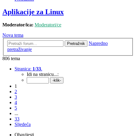
Aplikacije za Linux
Moderator/ica:
Moderatori/ce
Nova tema
Napredno
Pretražnik
pretraživanje
806 tema
Stranica:
1
/
33
.
Idi na stranicu...:
1
2
3
4
5
...
33
Sljedeća
Obavijesti