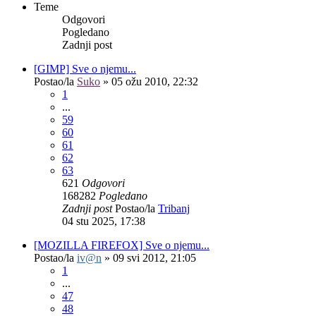
Teme
Odgovori
Pogledano
Zadnji post
[GIMP] Sve o njemu...
Postao/la
Suko
»
05 ožu 2010, 22:32
1
...
59
60
61
62
63
621
Odgovori
168282
Pogledano
Zadnji post
Postao/la
Tribanj
04 stu 2025, 17:38
[MOZILLA FIREFOX] Sve o njemu...
Postao/la
iv@n
»
09 svi 2012, 21:05
1
...
47
48