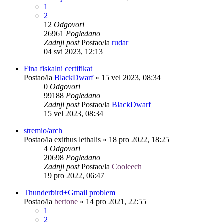
1
2
12
Odgovori
26961
Pogledano
Zadnji post
Postao/la
rudar
04 svi 2023, 12:13
Fina fiskalni certifikat
Postao/la
BlackDwarf
»
15 vel 2023, 08:34
0
Odgovori
99188
Pogledano
Zadnji post
Postao/la
BlackDwarf
15 vel 2023, 08:34
stremio/arch
Postao/la
exithus lethalis
»
18 pro 2022, 18:25
4
Odgovori
20698
Pogledano
Zadnji post
Postao/la
Cooleech
19 pro 2022, 06:47
Thunderbird+Gmail problem
Postao/la
bertone
»
14 pro 2021, 22:55
1
2