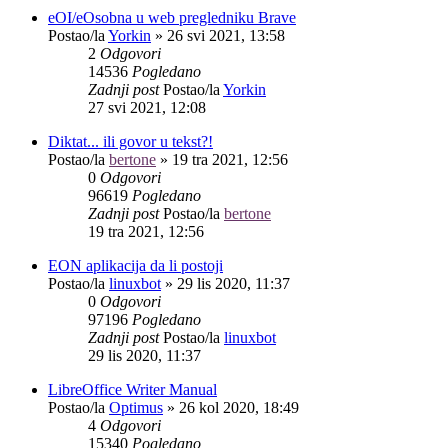
eOI/eOsobna u web pregledniku Brave
Postao/la
Yorkin
»
26 svi 2021, 13:58
2
Odgovori
14536
Pogledano
Zadnji post
Postao/la
Yorkin
27 svi 2021, 12:08
Diktat... ili govor u tekst?!
Postao/la
bertone
»
19 tra 2021, 12:56
0
Odgovori
96619
Pogledano
Zadnji post
Postao/la
bertone
19 tra 2021, 12:56
EON aplikacija da li postoji
Postao/la
linuxbot
»
29 lis 2020, 11:37
0
Odgovori
97196
Pogledano
Zadnji post
Postao/la
linuxbot
29 lis 2020, 11:37
LibreOffice Writer Manual
Postao/la
Optimus
»
26 kol 2020, 18:49
4
Odgovori
15340
Pogledano