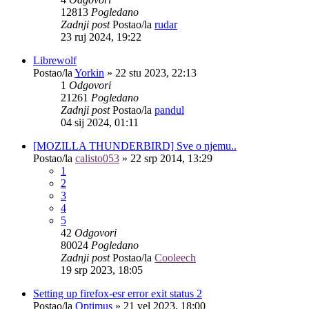
12813
Pogledano
Zadnji post
Postao/la
rudar
23 ruj 2024, 19:22
Librewolf
Postao/la
Yorkin
»
22 stu 2023, 22:13
1
Odgovori
21261
Pogledano
Zadnji post
Postao/la
pandul
04 sij 2024, 01:11
[MOZILLA THUNDERBIRD] Sve o njemu..
Postao/la
calisto053
»
22 srp 2014, 13:29
1
2
3
4
5
42
Odgovori
80024
Pogledano
Zadnji post
Postao/la
Cooleech
19 srp 2023, 18:05
Setting up firefox-esr error exit status 2
Postao/la
Optimus
»
21 vel 2023, 18:00