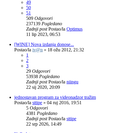
49
50
51
509
Odgovori
237139
Pogledano
Zadnji post
Postao/la
Optimus
11 lip 2023, 06:53
[WINE] Nova izdanja donose...
Postao/la
iv@n
»
18 ožu 2012, 21:32
1
2
3
29
Odgovori
53938
Pogledano
Zadnji post
Postao/la
niingu
22 sij 2020, 20:09
jednostavan program za videonadzor tražim
Postao/la
sttipe
»
04 ruj 2016, 19:51
5
Odgovori
4381
Pogledano
Zadnji post
Postao/la
sttipe
22 srp 2026, 14:49