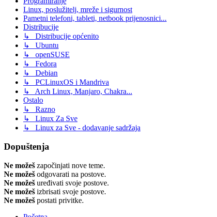
Programiranje
Linux, poslužitelj, mreže i sigurnost
Pametni telefoni, tableti, netbook prijenosnici...
Distribucije
↳ Distribucije općenito
↳ Ubuntu
↳ openSUSE
↳ Fedora
↳ Debian
↳ PCLinuxOS i Mandriva
↳ Arch Linux, Manjaro, Chakra...
Ostalo
↳ Razno
↳ Linux Za Sve
↳ Linux za Sve - dodavanje sadržaja
Dopuštenja
Ne možeš
započinjati nove teme.
Ne možeš
odgovarati na postove.
Ne možeš
uređivati svoje postove.
Ne možeš
izbrisati svoje postove.
Ne možeš
postati privitke.
Početna