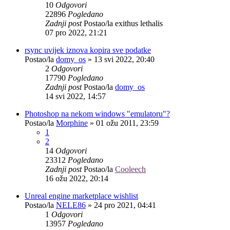
10
Odgovori
22896
Pogledano
Zadnji post
Postao/la
exithus lethalis
07 pro 2022, 21:21
rsync uvijek iznova kopira sve podatke
Postao/la
domy_os
»
13 svi 2022, 20:40
2
Odgovori
17790
Pogledano
Zadnji post
Postao/la
domy_os
14 svi 2022, 14:57
Photoshop na nekom windows "emulatoru"?
Postao/la
Morphine
»
01 ožu 2011, 23:59
1
2
14
Odgovori
23312
Pogledano
Zadnji post
Postao/la
Cooleech
16 ožu 2022, 20:14
Unreal engine marketplace wishlist
Postao/la
NELE86
»
24 pro 2021, 04:41
1
Odgovori
13957
Pogledano