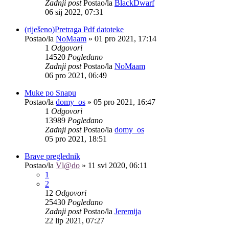
Zadnji post
Postao/la
BlackDwarf
06 sij 2022, 07:31
(riješeno)Pretraga Pdf datoteke
Postao/la
NoMaam
»
01 pro 2021, 17:14
1
Odgovori
14520
Pogledano
Zadnji post
Postao/la
NoMaam
06 pro 2021, 06:49
Muke po Snapu
Postao/la
domy_os
»
05 pro 2021, 16:47
1
Odgovori
13989
Pogledano
Zadnji post
Postao/la
domy_os
05 pro 2021, 18:51
Brave preglednik
Postao/la
Vl@do
»
11 svi 2020, 06:11
1
2
12
Odgovori
25430
Pogledano
Zadnji post
Postao/la
Jeremija
22 lip 2021, 07:27