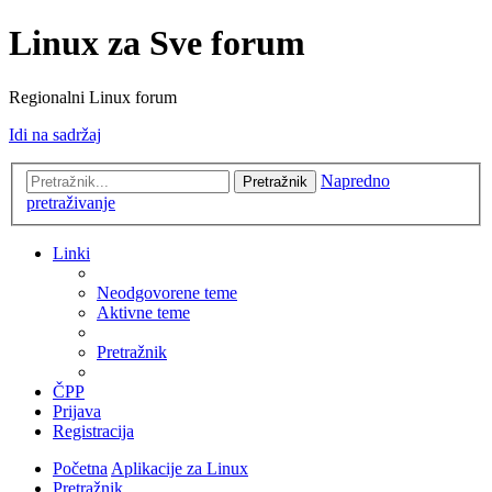
Linux za Sve forum
Regionalni Linux forum
Idi na sadržaj
Napredno
Pretražnik
pretraživanje
Linki
Neodgovorene teme
Aktivne teme
Pretražnik
ČPP
Prijava
Registracija
Početna
Aplikacije za Linux
Pretražnik