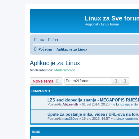
Linux za Sve foru
Regionalni Linux forum
Linki
ČPP
Početna
Aplikacije za Linux
Aplikacije za Linux
Moderator/ica:
Moderatori/ce
Pretražnik
Napre
Nova tema
OBAVIJESTI
LZS enciklopedija znanja - MEGAPOPIS RIJE
Postao/la
Abzeenth
»
01 vel 2014, 20:23
» u
Linux općenito
Upute za postanje slika, videa i URL-ova na fo
Postao/la
max360se
»
15 stu 2013, 16:57
» u
Linux općenito
TEME