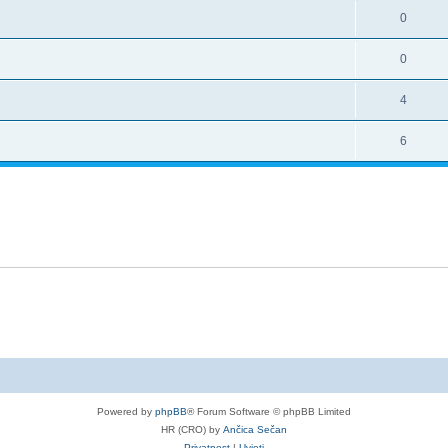
0
0
4
6
Powered by
phpBB
® Forum Software © phpBB Limited
HR (CRO) by
Ančica Sečan
Privatnost
|
Uvjeti