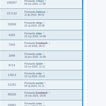
Postao/la
Tribanj
168287
04 stu 2025, 17:38
Postao/la
Optimus
237142
11 lip 2023, 06:53
Postao/la
niingu
53938
22 sij 2020, 20:09
Postao/la
sttipe
4383
22 srp 2026, 14:49
Postao/la
Cooleech
7303
11 vel 2026, 06:27
Postao/la
rudar
1848
16 pro 2025, 11:09
Postao/la
Spider
9714
23 svi 2025, 11:11
Postao/la
rudar
12813
23 ruj 2024, 19:22
Postao/la
pandul
21261
04 sij 2024, 01:11
Postao/la
Cooleech
80026
19 srp 2023, 18:05
Postao/la
rudar
26961