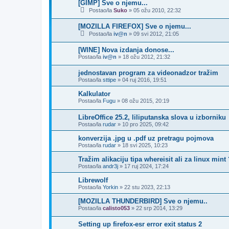
[GIMP] Sve o njemu...
Postao/la
Suko
»
05 ožu 2010, 22:32
[MOZILLA FIREFOX] Sve o njemu...
Postao/la
iv@n
»
09 svi 2012, 21:05
[WINE] Nova izdanja donose...
Postao/la
iv@n
»
18 ožu 2012, 21:32
jednostavan program za videonadzor tražim
Postao/la
sttipe
»
04 ruj 2016, 19:51
Kalkulator
Postao/la
Fugu
»
08 ožu 2015, 20:19
LibreOffice 25.2, liliputanska slova u izborniku
Postao/la
rudar
»
10 pro 2025, 09:42
konverzija .jpg u .pdf uz pretragu pojmova
Postao/la
rudar
»
18 svi 2025, 10:23
Tražim alikaciju tipa whereisit ali za linux mint
Postao/la
andr3j
»
17 ruj 2024, 17:24
Librewolf
Postao/la
Yorkin
»
22 stu 2023, 22:13
[MOZILLA THUNDERBIRD] Sve o njemu..
Postao/la
calisto053
»
22 srp 2014, 13:29
Setting up firefox-esr error exit status 2