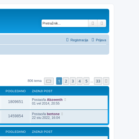
Pretražnik
Napredno pretraž
Registracija
Prijava
Stranica:
1
/
33
.
1
2
3
4
5
33
Sljedeća
806 tema
...
POGLEDANO
ZADNJI POST
Postao/la
Abzeenth
1809651
01 vel 2014, 20:55
Postao/la
bertone
1459854
22 stu 2022, 16:04
POGLEDANO
ZADNJI POST