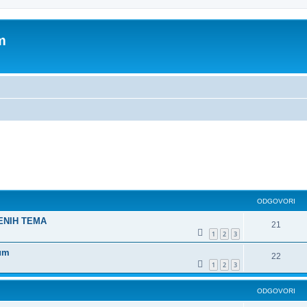
m
dno pretraživanje
ODGOVORI
ŠENIH TEMA
21
1
2
3
rum
22
1
2
3
ODGOVORI