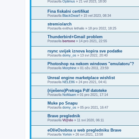
Postao/la
Optimus
»
21 vel 2023, 18:00
Fina fiskalni certifikat
Postao/la
BlackDwarf
»
15 vel 2023, 08:34
stremio/arch
Postao/la
exithus lethalis
»
18 pro 2022, 18:25
Thunderbird+Gmail problem
Postao/la
bertone
»
14 pro 2021, 22:55
rsync uvijek iznova kopira sve podatke
Postao/la
domy_os
»
13 svi 2022, 20:40
Photoshop na nekom windows "emulatoru"?
Postao/la
Morphine
»
01 ožu 2011, 23:59
Unreal engine marketplace wishlist
Postao/la
NELE86
»
24 pro 2021, 04:41
(riješeno)Pretraga Pdf datoteke
Postao/la
NoMaam
»
01 pro 2021, 17:14
Muke po Snapu
Postao/la
domy_os
»
05 pro 2021, 16:47
Brave preglednik
Postao/la
Vl@do
»
11 svi 2020, 06:11
eOI/eOsobna u web pregledniku Brave
Postao/la
Yorkin
»
26 svi 2021, 13:58