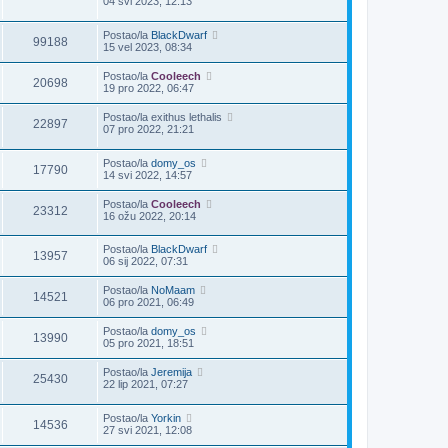
04 svi 2023, 12:13
Postao/la
BlackDwarf
99188
15 vel 2023, 08:34
Postao/la
Cooleech
20698
19 pro 2022, 06:47
Postao/la
exithus lethalis
22897
07 pro 2022, 21:21
Postao/la
domy_os
17790
14 svi 2022, 14:57
Postao/la
Cooleech
23312
16 ožu 2022, 20:14
Postao/la
BlackDwarf
13957
06 sij 2022, 07:31
Postao/la
NoMaam
14521
06 pro 2021, 06:49
Postao/la
domy_os
13990
05 pro 2021, 18:51
Postao/la
Jeremija
25430
22 lip 2021, 07:27
Postao/la
Yorkin
14536
27 svi 2021, 12:08