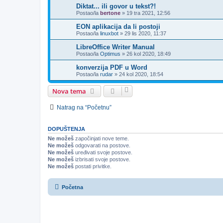
Diktat... ili govor u tekst?!
Postao/la
bertone
»
19 tra 2021, 12:56
EON aplikacija da li postoji
Postao/la
linuxbot
»
29 lis 2020, 11:37
LibreOffice Writer Manual
Postao/la
Optimus
»
26 kol 2020, 18:49
konverzija PDF u Word
Postao/la
rudar
»
24 kol 2020, 18:54
Nova tema
Natrag na “Početnu”
DOPUŠTENJA
Ne možeš
započinjati nove teme.
Ne možeš
odgovarati na postove.
Ne možeš
uređivati svoje postove.
Ne možeš
izbrisati svoje postove.
Ne možeš
postati privitke.
Početna