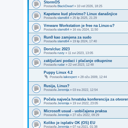
StormOS
Postao/la
BlackDwarf
»
10 vel 2026, 18:25
Kapetane kud plovimo? Linux današnjice
Postao/la
slamd64
»
25 lip 2025, 21:29
Vmware Workstation je free na Linux-u?
Postao/la
slamd64
»
16 stu 2024, 11:50
Run0 kao zamjena za sudo
Postao/la
slamd64
»
19 lip 2024, 17:40
Dors/cluc 2023
Postao/la
rusty
»
11 svi 2023, 13:05
zaključani podaci i plaćanje otkupnine
Postao/la
rudar
»
22 vel 2023, 12:48
Puppy Linux 4.2
Postao/la
laikexpert
»
28 ožu 2009, 12:44
Rusija, Linux?
Postao/la
Jeremija
»
03 tra 2022, 12:54
Počela najveća hrvatska konferencija za otvore
Postao/la
Jeremija
»
19 svi 2022, 23:05
Microsoft usual - uobičajena praksa
Postao/la
Jeremija
»
27 ožu 2022, 09:29
Koliko je isplativ OK (OS) EU
Postao/la
Jeremija
»
07 ruj 2021, 01:38