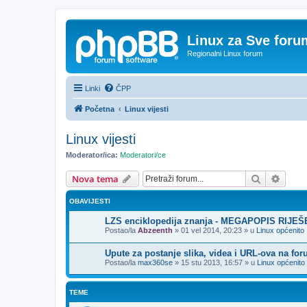
Linux za Sve foru
Regionalni Linux forum
Linki
ČPP
Početna
Linux vijesti
Linux vijesti
Moderator/ica:
Moderatori/ce
Pretražnik
Napre
Nova tema
OBAVIJESTI
LZS enciklopedija znanja - MEGAPOPIS RIJE
Postao/la
Abzeenth
»
01 vel 2014, 20:23
» u
Linux općenito
Upute za postanje slika, videa i URL-ova na fo
Postao/la
max360se
»
15 stu 2013, 16:57
» u
Linux općenito
TEME