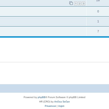
28
1
2
3
0
1
7
Powered by
phpBB
® Forum Software © phpBB Limited
HR (CRO) by
Ančica Sečan
Privatnost
|
Uvjeti