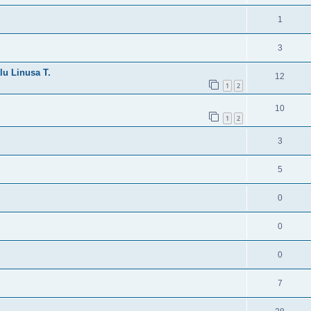
1
3
lu Linusa T.
12
1
2
10
1
2
3
5
0
0
0
7