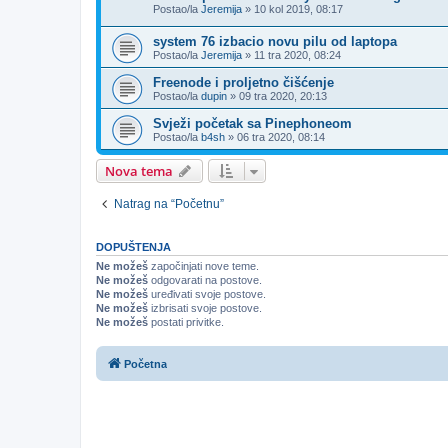
Postao/la
Jeremija
»
10 kol 2019, 08:17
system 76 izbacio novu pilu od laptopa
Postao/la
Jeremija
»
11 tra 2020, 08:24
Freenode i proljetno čišćenje
Postao/la
dupin
»
09 tra 2020, 20:13
Svježi početak sa Pinephoneom
Postao/la
b4sh
»
06 tra 2020, 08:14
Nova tema
Natrag na “Početnu”
DOPUŠTENJA
Ne možeš
započinjati nove teme.
Ne možeš
odgovarati na postove.
Ne možeš
uređivati svoje postove.
Ne možeš
izbrisati svoje postove.
Ne možeš
postati privitke.
Početna