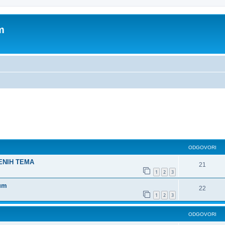
m
dno pretraživanje
ODGOVORI
ŠENIH TEMA
21
1
2
3
rum
22
1
2
3
ODGOVORI