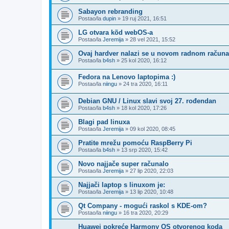
Sabayon rebranding
Postao/la
dupin
»
19 ruj 2021, 16:51
LG otvara kõd webOS-a
Postao/la
Jeremija
»
28 vel 2021, 15:52
Ovaj hardver nalazi se u novom radnom računa
Postao/la
b4sh
»
25 kol 2020, 16:12
Fedora na Lenovo laptopima :)
Postao/la
niingu
»
24 tra 2020, 16:11
Debian GNU / Linux slavi svoj 27. rođendan
Postao/la
b4sh
»
18 kol 2020, 17:26
Blagi pad linuxa
Postao/la
Jeremija
»
09 kol 2020, 08:45
Pratite mrežu pomoću RaspBerry Pi
Postao/la
b4sh
»
13 srp 2020, 15:42
Novo najjače super računalo
Postao/la
Jeremija
»
27 lip 2020, 22:03
Najjači laptop s linuxom je:
Postao/la
Jeremija
»
13 lip 2020, 10:48
Qt Company - mogući raskol s KDE-om?
Postao/la
niingu
»
16 tra 2020, 20:29
Huawei pokreće Harmony OS otvorenog koda