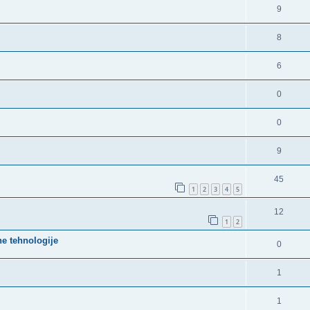
9
8
6
0
0
9
45
1
2
3
4
5
12
1
2
ne tehnologije
0
1
1