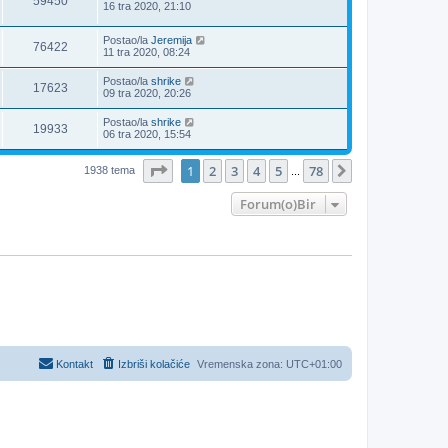
59450
16 tra 2020, 21:10
Postao/la
Jeremija
76422
11 tra 2020, 08:24
Postao/la
shrike
17623
09 tra 2020, 20:26
Postao/la
shrike
19933
06 tra 2020, 15:54
Stranica:
1
/
78
.
1
2
3
4
5
78
Sljedeća
1938 tema
...
Forum(o)Bir
Kontakt
Izbriši kolačiće
Vremenska zona:
UTC+01:00