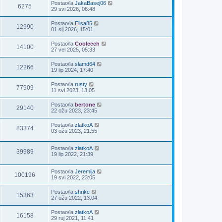
Postao/la
JakaBasej06
6275
29 svi 2026, 06:48
Postao/la
Elisa85
12990
01 sij 2026, 15:01
Postao/la
Cooleech
14100
27 vel 2025, 05:33
Postao/la
slamd64
12266
19 lip 2024, 17:40
Postao/la
rusty
77909
11 svi 2023, 13:05
Postao/la
bertone
29140
22 ožu 2023, 23:45
Postao/la
zlatkoA
83374
03 ožu 2023, 21:55
Postao/la
zlatkoA
39989
19 lip 2022, 21:39
Postao/la
Jeremija
100196
19 svi 2022, 23:05
Postao/la
shrike
15363
27 ožu 2022, 13:04
Postao/la
zlatkoA
16158
29 ruj 2021, 11:41