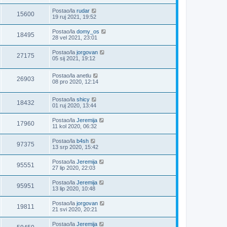
Postao/la
rudar
15600
19 ruj 2021, 19:52
Postao/la
domy_os
18495
28 vel 2021, 23:01
Postao/la
jorgovan
27175
05 sij 2021, 19:12
Postao/la
anetlu
26903
08 pro 2020, 12:14
Postao/la
shicy
18432
01 ruj 2020, 13:44
Postao/la
Jeremija
17960
11 kol 2020, 06:32
Postao/la
b4sh
97375
13 srp 2020, 15:42
Postao/la
Jeremija
95551
27 lip 2020, 22:03
Postao/la
Jeremija
95951
13 lip 2020, 10:48
Postao/la
jorgovan
19811
21 svi 2020, 20:21
Postao/la
Jeremija