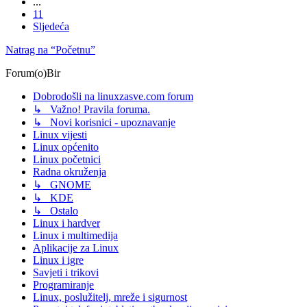
...
11
Sljedeća
Natrag na “Početnu”
Forum(o)Bir
Dobrodošli na linuxzasve.com forum
↳ Važno! Pravila foruma.
↳ Novi korisnici - upoznavanje
Linux vijesti
Linux općenito
Linux početnici
Radna okruženja
↳ GNOME
↳ KDE
↳ Ostalo
Linux i hardver
Linux i multimedija
Aplikacije za Linux
Linux i igre
Savjeti i trikovi
Programiranje
Linux, poslužitelj, mreže i sigurnost