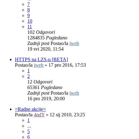
7
8
9
10
11
102
Odgovori
1284835
Pogledano
Zadnji post
Postao/la
iweb
19 svi 2020, 11:54
HTTPS na LZS-u [BETA]
Postao/la
iweb
»
17 pro 2016, 17:53
1
2
12
Odgovori
65361
Pogledano
Zadnji post
Postao/la
iweb
16 pro 2019, 20:00
=Radne akcije=
Postao/la
4ndY
»
12 sij 2010, 23:25
1
...
5
6