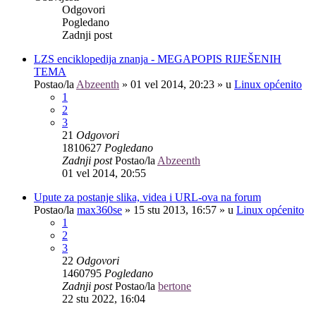
Odgovori
Pogledano
Zadnji post
LZS enciklopedija znanja - MEGAPOPIS RIJEŠENIH
TEMA
Postao/la
Abzeenth
»
01 vel 2014, 20:23
» u
Linux općenito
1
2
3
21
Odgovori
1810627
Pogledano
Zadnji post
Postao/la
Abzeenth
01 vel 2014, 20:55
Upute za postanje slika, videa i URL-ova na forum
Postao/la
max360se
»
15 stu 2013, 16:57
» u
Linux općenito
1
2
3
22
Odgovori
1460795
Pogledano
Zadnji post
Postao/la
bertone
22 stu 2022, 16:04