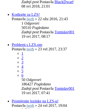
Zadnji post
Postao/la
BlackDwarf
08 svi 2018, 21:01
Kodirajte za LZS!
Postao/la
iweb
»
22 ožu 2016, 21:43
1
Odgovori
50510
Pogledano
Zadnji post
Postao/la
Tomislav001
19 svi 2017, 08:17
Problemi s LZS-om
Postao/la
iweb
»
23 vel 2017, 23:37
1
2
3
4
5
6
50
Odgovori
186427
Pogledano
Zadnji post
Postao/la
Tomislav001
19 svi 2017, 07:41
Promijenite lozinke na LZS-u!
Postao/la
iweb
»
24 vel 2017, 19:04