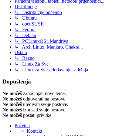
Pametni telefoni, tableti, netbook prijenosnici...
Distribucije
↳ Distribucije općenito
↳ Ubuntu
↳ openSUSE
↳ Fedora
↳ Debian
↳ PCLinuxOS i Mandriva
↳ Arch Linux, Manjaro, Chakra...
Ostalo
↳ Razno
↳ Linux Za Sve
↳ Linux za Sve - dodavanje sadržaja
Dopuštenja
Ne možeš
započinjati nove teme.
Ne možeš
odgovarati na postove.
Ne možeš
uređivati svoje postove.
Ne možeš
izbrisati svoje postove.
Ne možeš
postati privitke.
Početna
Kontakt