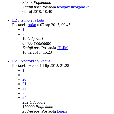
35843
Pogledano
Zadnji post
Postao/la
teorijavelikogpraska
09 ruj 2018, 10:40
LZS iz mojega kuta
Postao/la
rudar
»
07 srp 2015, 09:45
1
2
19
Odgovori
64405
Pogledano
Zadnji post
Postao/la
JH-IM
16 tra 2018, 15:23
LZS Android aplikacija
Postao/la
iweb
»
14 lip 2012, 21:28
1
...
20
21
22
23
24
232
Odgovori
179000
Pogledano
Zadnji post
Postao/la
kepica