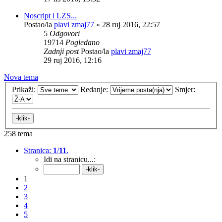
Noscript i LZS...
Postao/la
plavi zmaj77
»
28 ruj 2016, 22:57
5
Odgovori
19714
Pogledano
Zadnji post
Postao/la
plavi zmaj77
29 ruj 2016, 12:16
Nova tema
Prikaži:
Redanje:
Smjer:
258 tema
Stranica:
1
/
11
.
Idi na stranicu...:
1
2
3
4
5