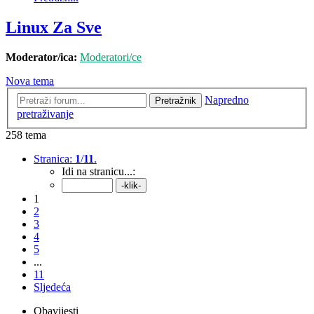
Linux Za Sve
Moderator/ica:
Moderatori/ce
Nova tema
Napredno
Pretražnik
pretraživanje
258 tema
Stranica:
1
/
11
.
Idi na stranicu...:
1
2
3
4
5
...
11
Sljedeća
Obavijesti