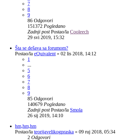
7
8
9
86
Odgovori
151372
Pogledano
Zadnji post
Postao/la
Cooleech
29 svi 2019, 15:32
Šta se dešava sa forumom?
Postao/la
eQuivalent
»
02 lis 2018, 14:12
1
...
5
6
7
8
9
85
Odgovori
140679
Pogledano
Zadnji post
Postao/la
Smola
26 sij 2019, 14:10
hm,hm,hm
Postao/la
teorijavelikogpraska
»
09 ruj 2018, 05:34
2
Odgovori