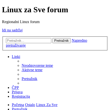
Linux za Sve forum
Regionalni Linux forum
Idi na sadržaj
Napredno
Pretražnik
pretraživanje
Linki
Neodgovorene teme
Aktivne teme
Pretražnik
ČPP
Prijava
Registracija
Početna
Ostalo
Linux Za Sve
Pretražnik