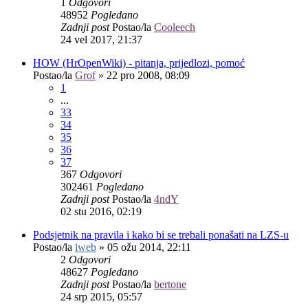
1
Odgovori
48952
Pogledano
Zadnji post
Postao/la
Cooleech
24 vel 2017, 21:37
HOW (HrOpenWiki) - pitanja, prijedlozi, pomoć
Postao/la
Grof
»
22 pro 2008, 08:09
1
...
33
34
35
36
37
367
Odgovori
302461
Pogledano
Zadnji post
Postao/la
4ndY
02 stu 2016, 02:19
Podsjetnik na pravila i kako bi se trebali ponašati na LZS-u
Postao/la
iweb
»
05 ožu 2014, 22:11
2
Odgovori
48627
Pogledano
Zadnji post
Postao/la
bertone
24 srp 2015, 05:57