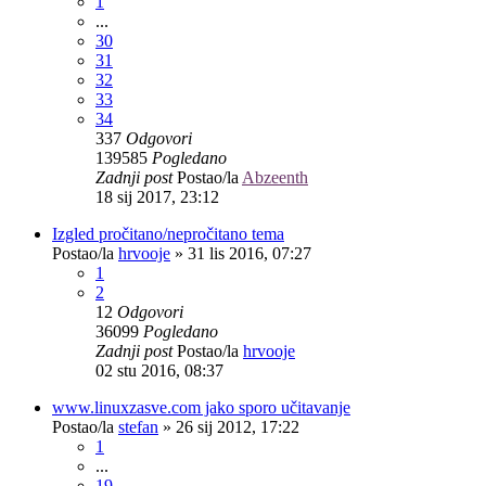
1
...
30
31
32
33
34
337
Odgovori
139585
Pogledano
Zadnji post
Postao/la
Abzeenth
18 sij 2017, 23:12
Izgled pročitano/nepročitano tema
Postao/la
hrvooje
»
31 lis 2016, 07:27
1
2
12
Odgovori
36099
Pogledano
Zadnji post
Postao/la
hrvooje
02 stu 2016, 08:37
www.linuxzasve.com jako sporo učitavanje
Postao/la
stefan
»
26 sij 2012, 17:22
1
...
19