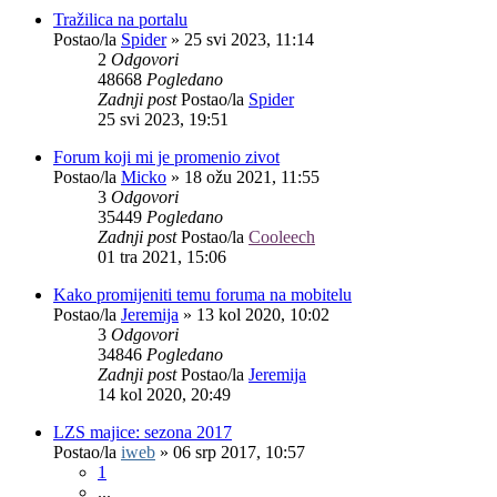
Tražilica na portalu
Postao/la
Spider
»
25 svi 2023, 11:14
2
Odgovori
48668
Pogledano
Zadnji post
Postao/la
Spider
25 svi 2023, 19:51
Forum koji mi je promenio zivot
Postao/la
Micko
»
18 ožu 2021, 11:55
3
Odgovori
35449
Pogledano
Zadnji post
Postao/la
Cooleech
01 tra 2021, 15:06
Kako promijeniti temu foruma na mobitelu
Postao/la
Jeremija
»
13 kol 2020, 10:02
3
Odgovori
34846
Pogledano
Zadnji post
Postao/la
Jeremija
14 kol 2020, 20:49
LZS majice: sezona 2017
Postao/la
iweb
»
06 srp 2017, 10:57
1
...