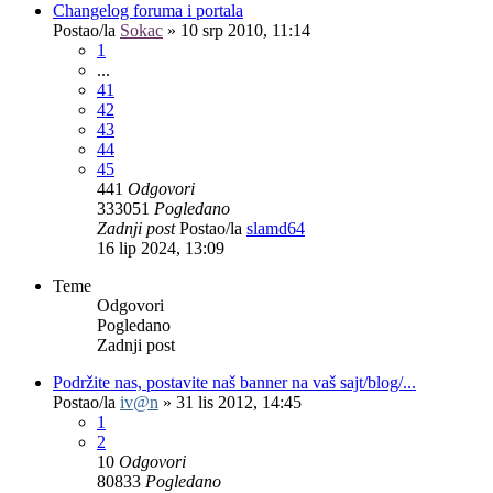
Changelog foruma i portala
Postao/la
Sokac
»
10 srp 2010, 11:14
1
...
41
42
43
44
45
441
Odgovori
333051
Pogledano
Zadnji post
Postao/la
slamd64
16 lip 2024, 13:09
Teme
Odgovori
Pogledano
Zadnji post
Podržite nas, postavite naš banner na vaš sajt/blog/...
Postao/la
iv@n
»
31 lis 2012, 14:45
1
2
10
Odgovori
80833
Pogledano