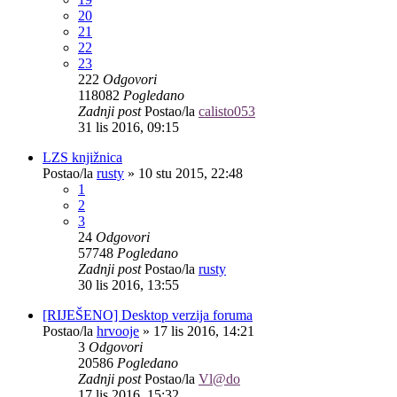
20
21
22
23
222
Odgovori
118082
Pogledano
Zadnji post
Postao/la
calisto053
31 lis 2016, 09:15
LZS knjižnica
Postao/la
rusty
»
10 stu 2015, 22:48
1
2
3
24
Odgovori
57748
Pogledano
Zadnji post
Postao/la
rusty
30 lis 2016, 13:55
[RIJEŠENO] Desktop verzija foruma
Postao/la
hrvooje
»
17 lis 2016, 14:21
3
Odgovori
20586
Pogledano
Zadnji post
Postao/la
Vl@do
17 lis 2016, 15:32