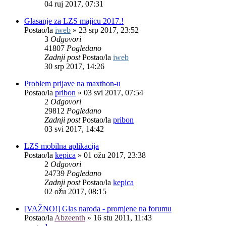
04 ruj 2017, 07:31
Glasanje za LZS majicu 2017.!
Postao/la
iweb
»
23 srp 2017, 23:52
3
Odgovori
41807
Pogledano
Zadnji post
Postao/la
iweb
30 srp 2017, 14:26
Problem prijave na maxthon-u
Postao/la
pribon
»
03 svi 2017, 07:54
2
Odgovori
29812
Pogledano
Zadnji post
Postao/la
pribon
03 svi 2017, 14:42
LZS mobilna aplikacija
Postao/la
kepica
»
01 ožu 2017, 23:38
2
Odgovori
24739
Pogledano
Zadnji post
Postao/la
kepica
02 ožu 2017, 08:15
[VAŽNO!] Glas naroda - promjene na forumu
Postao/la
Abzeenth
»
16 stu 2011, 11:43