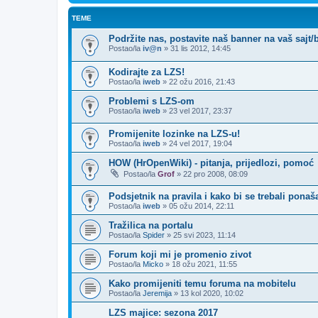
TEME
Podržite nas, postavite naš banner na vaš sajt/b
Postao/la
iv@n
»
31 lis 2012, 14:45
Kodirajte za LZS!
Postao/la
iweb
»
22 ožu 2016, 21:43
Problemi s LZS-om
Postao/la
iweb
»
23 vel 2017, 23:37
Promijenite lozinke na LZS-u!
Postao/la
iweb
»
24 vel 2017, 19:04
HOW (HrOpenWiki) - pitanja, prijedlozi, pomoć
Postao/la
Grof
»
22 pro 2008, 08:09
Podsjetnik na pravila i kako bi se trebali ponaš
Postao/la
iweb
»
05 ožu 2014, 22:11
Tražilica na portalu
Postao/la
Spider
»
25 svi 2023, 11:14
Forum koji mi je promenio zivot
Postao/la
Micko
»
18 ožu 2021, 11:55
Kako promijeniti temu foruma na mobitelu
Postao/la
Jeremija
»
13 kol 2020, 10:02
LZS majice: sezona 2017