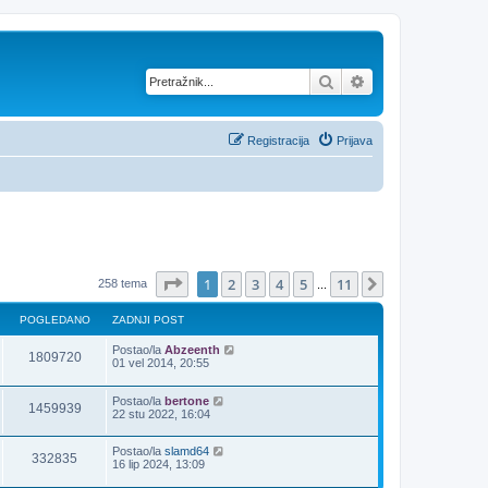
Pretražnik
Napredno pretraž
Registracija
Prijava
Stranica:
1
/
11
.
1
2
3
4
5
11
Sljedeća
258 tema
...
POGLEDANO
ZADNJI POST
Postao/la
Abzeenth
1809720
01 vel 2014, 20:55
Postao/la
bertone
1459939
22 stu 2022, 16:04
Postao/la
slamd64
332835
16 lip 2024, 13:09