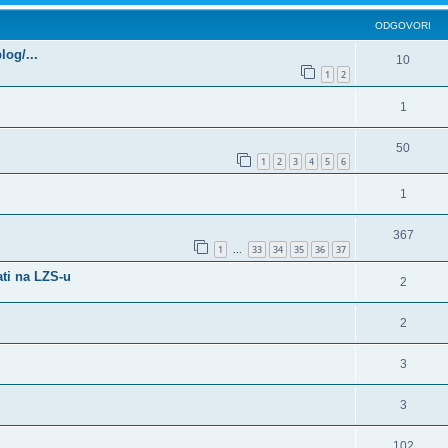
ODGOVORI
log/...
10
1
2
1
50
1
2
3
4
5
6
1
367
1
33
34
35
36
37
...
ati na LZS-u
2
2
3
3
102