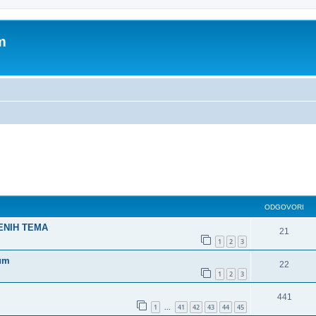
m
dno pretraživanje
ODGOVORI
ŠENIH TEMA
21
1
2
3
rum
22
1
2
3
441
1
41
42
43
44
45
...