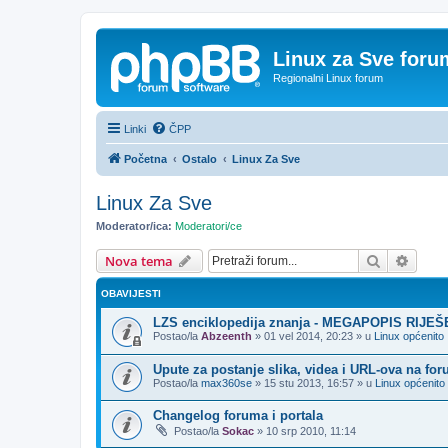
Linux za Sve foru
Regionalni Linux forum
Linki
ČPP
Početna
Ostalo
Linux Za Sve
Linux Za Sve
Moderator/ica:
Moderatori/ce
Pretražnik
Napre
Nova tema
OBAVIJESTI
LZS enciklopedija znanja - MEGAPOPIS RIJE
Postao/la
Abzeenth
»
01 vel 2014, 20:23
» u
Linux općenito
Upute za postanje slika, videa i URL-ova na fo
Postao/la
max360se
»
15 stu 2013, 16:57
» u
Linux općenito
Changelog foruma i portala
Postao/la
Sokac
»
10 srp 2010, 11:14