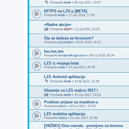
Postao/la
iweb
»
06 srp 2017, 10:57
HTTPS na LZS-u [BETA]
Postao/la
iweb
»
17 pro 2016, 17:53
=Radne akcije=
Postao/la
4ndY
»
12 sij 2010, 23:25
Šta se dešava sa forumom?
Postao/la
eQuivalent
»
02 lis 2018, 14:12
hm,hm,hm
Postao/la
teorijavelikogpraska
»
09 ruj 2018, 05:34
LZS iz mojega kuta
Postao/la
rudar
»
07 srp 2015, 09:45
LZS Android aplikacija
Postao/la
iweb
»
14 lip 2012, 21:28
Glasanje za LZS majicu 2017.!
Postao/la
iweb
»
23 srp 2017, 23:52
Problem prijave na maxthon-u
Postao/la
pribon
»
03 svi 2017, 07:54
LZS mobilna aplikacija
Postao/la
kepica
»
01 ožu 2017, 23:38
[VAŽNO!] Glas naroda - promjene na forumu