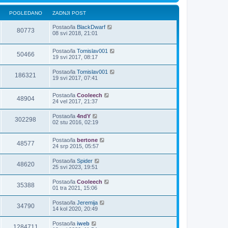
POGLEDANO
ZADNJI POST
Postao/la
BlackDwarf
80773
08 svi 2018, 21:01
Postao/la
Tomislav001
50466
19 svi 2017, 08:17
Postao/la
Tomislav001
186321
19 svi 2017, 07:41
Postao/la
Cooleech
48904
24 vel 2017, 21:37
Postao/la
4ndY
302298
02 stu 2016, 02:19
Postao/la
bertone
48577
24 srp 2015, 05:57
Postao/la
Spider
48620
25 svi 2023, 19:51
Postao/la
Cooleech
35388
01 tra 2021, 15:06
Postao/la
Jeremija
34790
14 kol 2020, 20:49
Postao/la
iweb
1284711