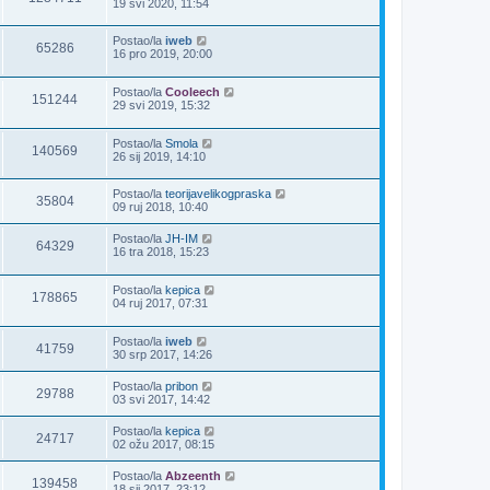
19 svi 2020, 11:54
Postao/la
iweb
65286
16 pro 2019, 20:00
Postao/la
Cooleech
151244
29 svi 2019, 15:32
Postao/la
Smola
140569
26 sij 2019, 14:10
Postao/la
teorijavelikogpraska
35804
09 ruj 2018, 10:40
Postao/la
JH-IM
64329
16 tra 2018, 15:23
Postao/la
kepica
178865
04 ruj 2017, 07:31
Postao/la
iweb
41759
30 srp 2017, 14:26
Postao/la
pribon
29788
03 svi 2017, 14:42
Postao/la
kepica
24717
02 ožu 2017, 08:15
Postao/la
Abzeenth
139458
18 sij 2017, 23:12