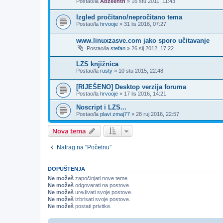
Postao/la
Abzeenth
»
16 stu 2011, 11:43
Izgled pročitano/nepročitano tema
Postao/la
hrvooje
»
31 lis 2016, 07:27
www.linuxzasve.com jako sporo učitavanje
Postao/la
stefan
»
26 sij 2012, 17:22
LZS knjižnica
Postao/la
rusty
»
10 stu 2015, 22:48
[RIJEŠENO] Desktop verzija foruma
Postao/la
hrvooje
»
17 lis 2016, 14:21
Noscript i LZS...
Postao/la
plavi zmaj77
»
28 ruj 2016, 22:57
Nova tema
Natrag na “Početnu”
DOPUŠTENJA
Ne možeš
započinjati nove teme.
Ne možeš
odgovarati na postove.
Ne možeš
uređivati svoje postove.
Ne možeš
izbrisati svoje postove.
Ne možeš
postati privitke.