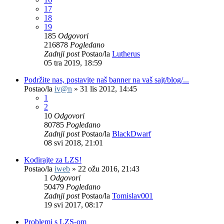
17
18
19
185
Odgovori
216878
Pogledano
Zadnji post
Postao/la
Lutherus
05 tra 2019, 18:59
Podržite nas, postavite naš banner na vaš sajt/blog/...
Postao/la
iv@n
»
31 lis 2012, 14:45
1
2
10
Odgovori
80785
Pogledano
Zadnji post
Postao/la
BlackDwarf
08 svi 2018, 21:01
Kodirajte za LZS!
Postao/la
iweb
»
22 ožu 2016, 21:43
1
Odgovori
50479
Pogledano
Zadnji post
Postao/la
Tomislav001
19 svi 2017, 08:17
Problemi s LZS-om