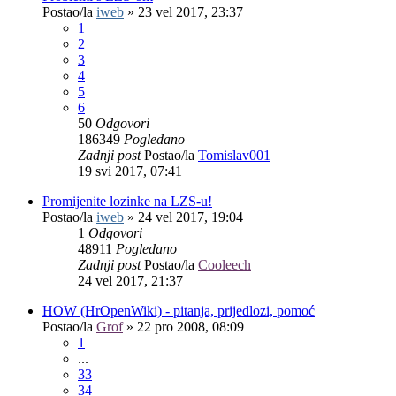
Postao/la
iweb
»
23 vel 2017, 23:37
1
2
3
4
5
6
50
Odgovori
186349
Pogledano
Zadnji post
Postao/la
Tomislav001
19 svi 2017, 07:41
Promijenite lozinke na LZS-u!
Postao/la
iweb
»
24 vel 2017, 19:04
1
Odgovori
48911
Pogledano
Zadnji post
Postao/la
Cooleech
24 vel 2017, 21:37
HOW (HrOpenWiki) - pitanja, prijedlozi, pomoć
Postao/la
Grof
»
22 pro 2008, 08:09
1
...
33
34