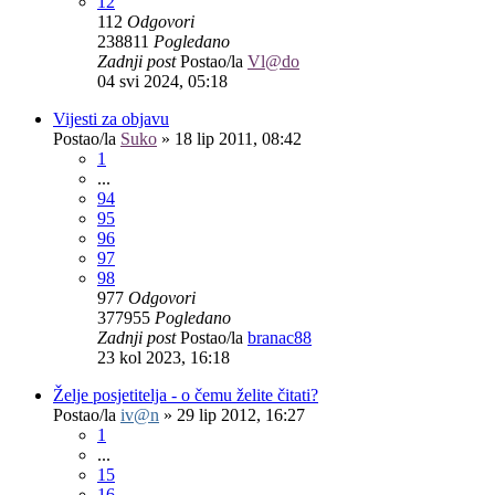
12
112
Odgovori
238811
Pogledano
Zadnji post
Postao/la
Vl@do
04 svi 2024, 05:18
Vijesti za objavu
Postao/la
Suko
»
18 lip 2011, 08:42
1
...
94
95
96
97
98
977
Odgovori
377955
Pogledano
Zadnji post
Postao/la
branac88
23 kol 2023, 16:18
Želje posjetitelja - o čemu želite čitati?
Postao/la
iv@n
»
29 lip 2012, 16:27
1
...
15
16