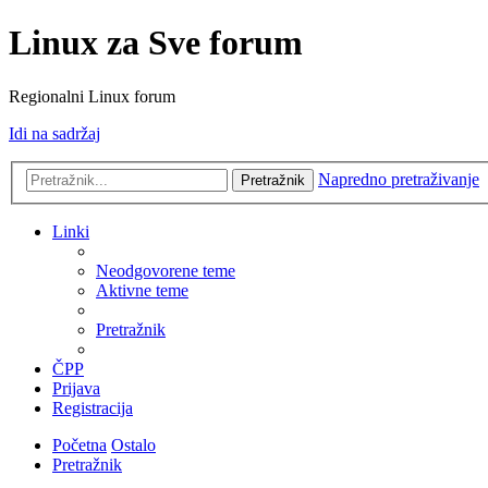
Linux za Sve forum
Regionalni Linux forum
Idi na sadržaj
Napredno pretraživanje
Pretražnik
Linki
Neodgovorene teme
Aktivne teme
Pretražnik
ČPP
Prijava
Registracija
Početna
Ostalo
Pretražnik