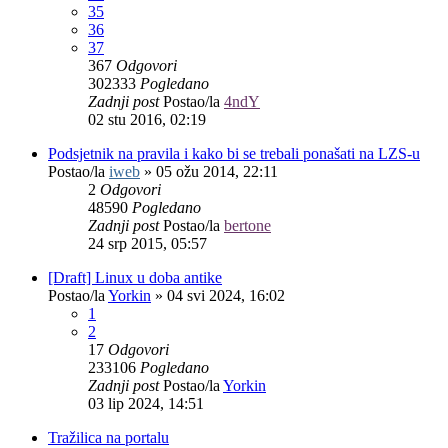
35
36
37
367
Odgovori
302333
Pogledano
Zadnji post
Postao/la
4ndY
02 stu 2016, 02:19
Podsjetnik na pravila i kako bi se trebali ponašati na LZS-u
Postao/la
iweb
»
05 ožu 2014, 22:11
2
Odgovori
48590
Pogledano
Zadnji post
Postao/la
bertone
24 srp 2015, 05:57
[Draft] Linux u doba antike
Postao/la
Yorkin
»
04 svi 2024, 16:02
1
2
17
Odgovori
233106
Pogledano
Zadnji post
Postao/la
Yorkin
03 lip 2024, 14:51
Tražilica na portalu