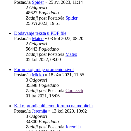
Postao/la
Spider
»
25 svi 2023, 11:14
2
Odgovori
48627
Pogledano
Zadnji post
Postao/la
Spider
25 svi 2023, 19:51
Dodavanje teksta u PDF file
Postao/la
Mateo
»
03 kol 2022, 08:20
2
Odgovori
56443
Pogledano
Zadnji post
Postao/la
Mateo
05 kol 2022, 08:09
Forum koji mi je promenio zivot
Postao/la
Micko
»
18 ožu 2021, 11:55
3
Odgovori
35398
Pogledano
Zadnji post
Postao/la
Cooleech
01 tra 2021, 15:06
Kako promijeniti temu foruma na mobitelu
Postao/la
Jeremija
»
13 kol 2020, 10:02
3
Odgovori
34800
Pogledano
Zadnji post
Postao/la
Jeremija