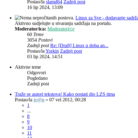
Postao/la
slamd64
Zadnji post
16 lip 2024, 13:09
Linux za Sve - dodavanje sadrž
Aktivno sudjelujte u stvaranju sadržaja na portalu.
Moderator/ica:
Moderatori/ce
60
Teme
3054
Postovi
Zadnji post
Re: [Draft] Linux u doba an...
Postao/la
Yorkin
Zadnji post
03 lip 2024, 14:51
Aktivne teme
Odgovori
Pogledano
Zadnji post
Traže se autori tekstova! Kako postati dio LZS tima
Postao/la
iv@n
»
07 vel 2012, 00:28
1
...
8
9
10
11