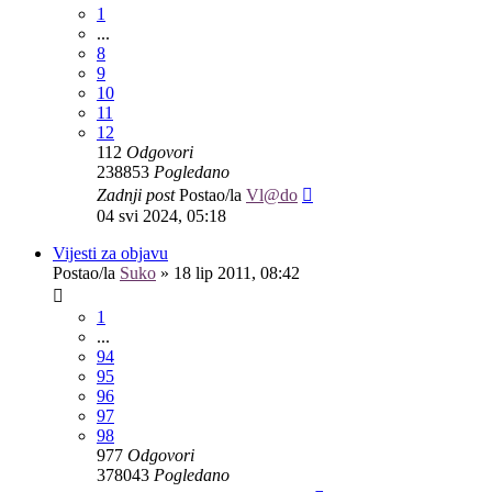
1
...
8
9
10
11
12
112
Odgovori
238853
Pogledano
Zadnji post
Postao/la
Vl@do
04 svi 2024, 05:18
Vijesti za objavu
Postao/la
Suko
»
18 lip 2011, 08:42
1
...
94
95
96
97
98
977
Odgovori
378043
Pogledano