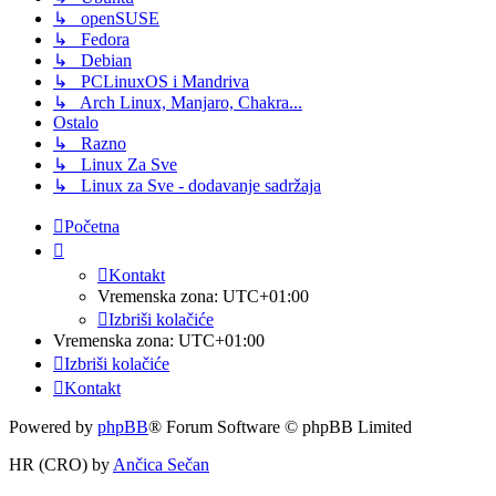
↳ openSUSE
↳ Fedora
↳ Debian
↳ PCLinuxOS i Mandriva
↳ Arch Linux, Manjaro, Chakra...
Ostalo
↳ Razno
↳ Linux Za Sve
↳ Linux za Sve - dodavanje sadržaja
Početna
Kontakt
Vremenska zona:
UTC+01:00
Izbriši kolačiće
Vremenska zona:
UTC+01:00
Izbriši kolačiće
Kontakt
Powered by
phpBB
® Forum Software © phpBB Limited
HR (CRO) by
Ančica Sečan