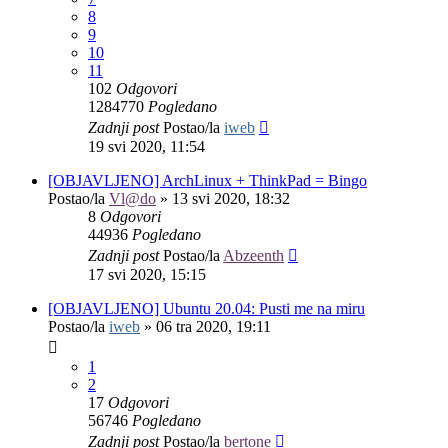
8
9
10
11
102
Odgovori
1284770
Pogledano
Zadnji post
Postao/la
iweb
19 svi 2020, 11:54
[OBJAVLJENO] ArchLinux + ThinkPad = Bingo
Postao/la
Vl@do
»
13 svi 2020, 18:32
8
Odgovori
44936
Pogledano
Zadnji post
Postao/la
Abzeenth
17 svi 2020, 15:15
[OBJAVLJENO] Ubuntu 20.04: Pusti me na miru
Postao/la
iweb
»
06 tra 2020, 19:11
1
2
17
Odgovori
56746
Pogledano
Zadnji post
Postao/la
bertone