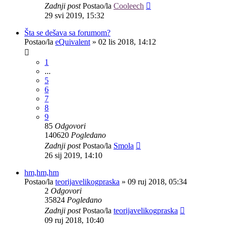
Zadnji post
Postao/la
Cooleech
29 svi 2019, 15:32
Šta se dešava sa forumom?
Postao/la
eQuivalent
»
02 lis 2018, 14:12
1
...
5
6
7
8
9
85
Odgovori
140620
Pogledano
Zadnji post
Postao/la
Smola
26 sij 2019, 14:10
hm,hm,hm
Postao/la
teorijavelikogpraska
»
09 ruj 2018, 05:34
2
Odgovori
35824
Pogledano
Zadnji post
Postao/la
teorijavelikogpraska
09 ruj 2018, 10:40