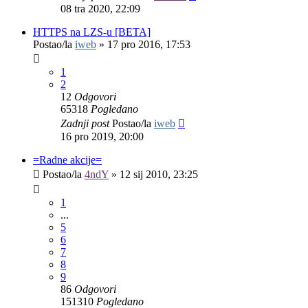
08 tra 2020, 22:09
HTTPS na LZS-u [BETA]
Postao/la
iweb
»
17 pro 2016, 17:53
1
2
12
Odgovori
65318
Pogledano
Zadnji post
Postao/la
iweb
16 pro 2019, 20:00
=Radne akcije=
Postao/la
4ndY
»
12 sij 2010, 23:25
1
...
5
6
7
8
9
86
Odgovori
151310
Pogledano