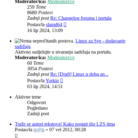
Moderator/ica:
Moderatori/ce
259
Teme
8680
Postovi
Zadnji post
Re: Changelog foruma i portala
Zadnji
Postao/la
slamd64
post
16 lip 2024, 13:09
Linux za Sve - dodavanje
sadržaja
Aktivno sudjelujte u stvaranju sadržaja na portalu.
Moderator/ica:
Moderatori/ce
60
Teme
3054
Postovi
Zadnji post
Re: [Draft] Linux u doba an...
Zadnji
Postao/la
Yorkin
post
03 lip 2024, 14:51
Aktivne teme
Odgovori
Pogledano
Zadnji post
Traže se autori tekstova! Kako postati dio LZS tima
Postao/la
iv@n
»
07 vel 2012, 00:28