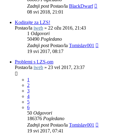
Zadnji post
Postao/la
BlackDwarf
08 svi 2018, 21:01
Kodirajte za LZS!
Postao/la
iweb
»
22 ožu 2016, 21:43
1
Odgovori
50490
Pogledano
Zadnji post
Postao/la
Tomislav001
19 svi 2017, 08:17
Problemi s LZS-om
Postao/la
iweb
»
23 vel 2017, 23:37
1
2
3
4
5
6
50
Odgovori
186376
Pogledano
Zadnji post
Postao/la
Tomislav001
19 svi 2017, 07:41