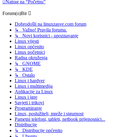
Natrag na “Početnu”
Forum(o)Bir
Dobrodošli na linuxzasve.com forum
↳ Važno! Pravila foruma.
↳ Novi korisnici - upoznavanje
Linux vijesti
Linux općenito
Linux početnici
Radna okruženja
↳ GNOME
↳ KDE
↳ Ostalo
Linux i hardver
Linux i multimedija
Aplikacije za Linux
Linux i igre
Savjeti i trikovi
Programiranje
Linux, poslužitelj, mreže i sigurnost
Pametni telefoni, tableti, netbook prijenosnici...
Distribucije
↳ Distribucije općenito
↳ Ubuntu