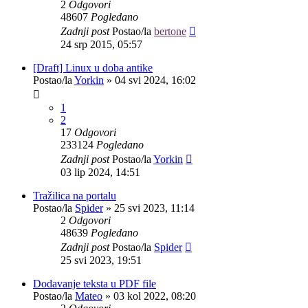
2
Odgovori
48607
Pogledano
Zadnji post
Postao/la
bertone
24 srp 2015, 05:57
[Draft] Linux u doba antike
Postao/la
Yorkin
»
04 svi 2024, 16:02
1
2
17
Odgovori
233124
Pogledano
Zadnji post
Postao/la
Yorkin
03 lip 2024, 14:51
Tražilica na portalu
Postao/la
Spider
»
25 svi 2023, 11:14
2
Odgovori
48639
Pogledano
Zadnji post
Postao/la
Spider
25 svi 2023, 19:51
Dodavanje teksta u PDF file
Postao/la
Mateo
»
03 kol 2022, 08:20