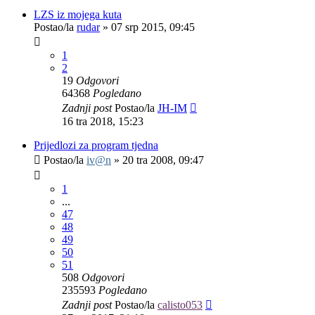
LZS iz mojega kuta
Postao/la
rudar
»
07 srp 2015, 09:45
1
2
19
Odgovori
64368
Pogledano
Zadnji post
Postao/la
JH-IM
16 tra 2018, 15:23
Prijedlozi za program tjedna
Postao/la
iv@n
»
20 tra 2008, 09:47
1
...
47
48
49
50
51
508
Odgovori
235593
Pogledano
Zadnji post
Postao/la
calisto053