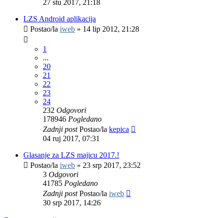
27 stu 2017, 21:18
LZS Android aplikacija
Postao/la
iweb
»
14 lip 2012, 21:28
1
...
20
21
22
23
24
232
Odgovori
178946
Pogledano
Zadnji post
Postao/la
kepica
04 ruj 2017, 07:31
Glasanje za LZS majicu 2017.!
Postao/la
iweb
»
23 srp 2017, 23:52
3
Odgovori
41785
Pogledano
Zadnji post
Postao/la
iweb
30 srp 2017, 14:26