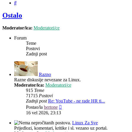
Pretražnik
Ostalo
Moderator/ica:
Moderatori/ce
Forum
Teme
Postovi
Zadnji post
Razno
Razne diskusije nevezane za Linux.
Moderator/ica:
Moderatori/ce
915
Teme
71715
Postovi
Zadnji post
Re: YouTube - ne rade HR ti...
Zadnji
Postao/la
bertone
post
16 vel 2026, 23:13
Linux Za Sve
Prijedlozi, komentari, kritike i sl. vezano uz portal.