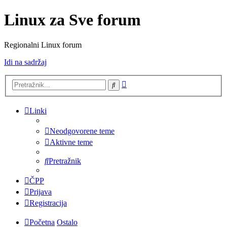
Linux za Sve forum
Regionalni Linux forum
Idi na sadržaj
Napredno
Pretražnik
pretraživanje
Linki
Neodgovorene teme
Aktivne teme
Pretražnik
ČPP
Prijava
Registracija
Početna
Ostalo