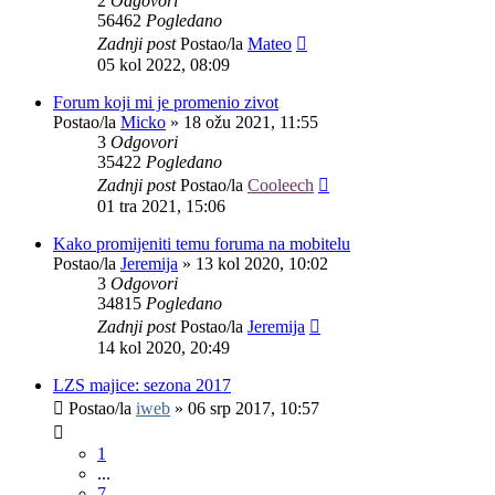
2
Odgovori
56462
Pogledano
Zadnji post
Postao/la
Mateo
05 kol 2022, 08:09
Forum koji mi je promenio zivot
Postao/la
Micko
»
18 ožu 2021, 11:55
3
Odgovori
35422
Pogledano
Zadnji post
Postao/la
Cooleech
01 tra 2021, 15:06
Kako promijeniti temu foruma na mobitelu
Postao/la
Jeremija
»
13 kol 2020, 10:02
3
Odgovori
34815
Pogledano
Zadnji post
Postao/la
Jeremija
14 kol 2020, 20:49
LZS majice: sezona 2017
Postao/la
iweb
»
06 srp 2017, 10:57
1
...
7