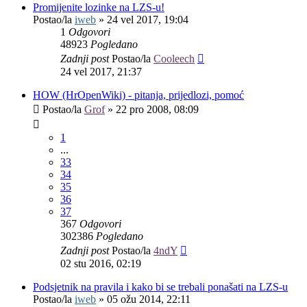
Promijenite lozinke na LZS-u!
Postao/la
iweb
»
24 vel 2017, 19:04
1
Odgovori
48923
Pogledano
Zadnji post
Postao/la
Cooleech
24 vel 2017, 21:37
HOW (HrOpenWiki) - pitanja, prijedlozi, pomoć
Postao/la
Grof
»
22 pro 2008, 08:09
1
...
33
34
35
36
37
367
Odgovori
302386
Pogledano
Zadnji post
Postao/la
4ndY
02 stu 2016, 02:19
Podsjetnik na pravila i kako bi se trebali ponašati na LZS-u
Postao/la
iweb
»
05 ožu 2014, 22:11