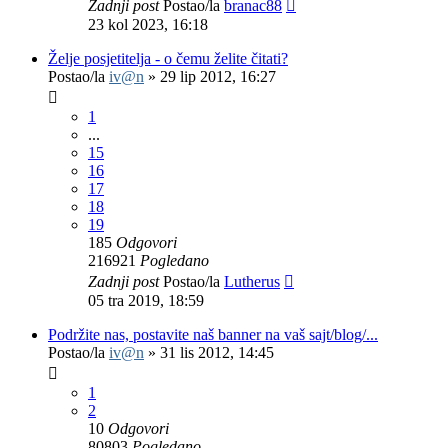
Zadnji post
Postao/la
branac88
23 kol 2023, 16:18
Želje posjetitelja - o čemu želite čitati?
Postao/la
iv@n
»
29 lip 2012, 16:27
1
...
15
16
17
18
19
185
Odgovori
216921
Pogledano
Zadnji post
Postao/la
Lutherus
05 tra 2019, 18:59
Podržite nas, postavite naš banner na vaš sajt/blog/...
Postao/la
iv@n
»
31 lis 2012, 14:45
1
2
10
Odgovori
80803
Pogledano