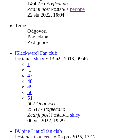
1460226
Pogledano
Zadnji post
Postao/la
bertone
22 stu 2022, 16:04
Teme
Odgovori
Pogledano
Zadnji post
[Slackware] Fan club
Postao/la
shicy
»
13 ožu 2013, 09:46
1
...
47
48
49
50
51
502
Odgovori
255177
Pogledano
Zadnji post
Postao/la
shicy
06 vel 2022, 19:29
[Alpine Linux] fan club
Postao/la
Cooleech
»
03 pro 2025, 17:12