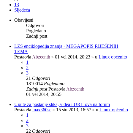
13
Sljedeća
Obavijesti
Odgovori
Pogledano
Zadnji post
LZS enciklopedija znanja - MEGAPOPIS RIJEŠENIH
TEMA
Postao/la
Abzeenth
»
01 vel 2014, 20:23
» u
Linux općenito
1
2
3
21
Odgovori
1810014
Pogledano
Zadnji post
Postao/la
Abzeenth
01 vel 2014, 20:55
Upute za postanje slika, videa i URL-ova na forum
Postao/la
max360se
»
15 stu 2013, 16:57
» u
Linux općenito
1
2
3
22
Odgovori