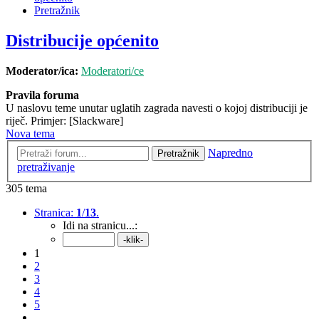
Pretražnik
Distribucije općenito
Moderator/ica:
Moderatori/ce
Pravila foruma
U naslovu teme unutar uglatih zagrada navesti o kojoj distribuciji je
riječ. Primjer: [Slackware]
Nova tema
Napredno
Pretražnik
pretraživanje
305 tema
Stranica:
1
/
13
.
Idi na stranicu...:
1
2
3
4
5
...