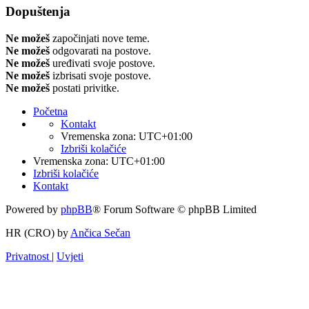
Dopuštenja
Ne možeš
započinjati nove teme.
Ne možeš
odgovarati na postove.
Ne možeš
uređivati svoje postove.
Ne možeš
izbrisati svoje postove.
Ne možeš
postati privitke.
Početna
Kontakt
Vremenska zona:
UTC+01:00
Izbriši kolačiće
Vremenska zona:
UTC+01:00
Izbriši kolačiće
Kontakt
Powered by
phpBB
® Forum Software © phpBB Limited
HR (CRO) by
Ančica Sečan
Privatnost
|
Uvjeti