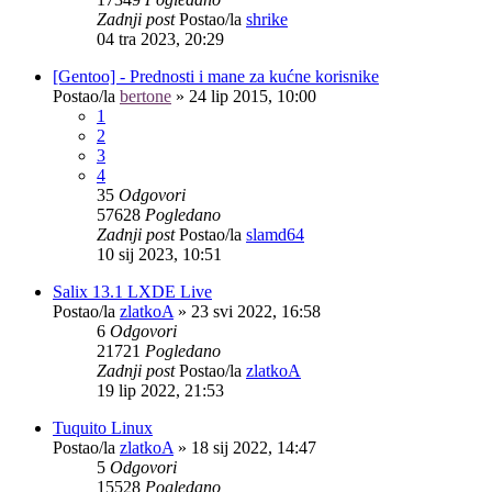
Zadnji post
Postao/la
shrike
04 tra 2023, 20:29
[Gentoo] - Prednosti i mane za kućne korisnike
Postao/la
bertone
»
24 lip 2015, 10:00
1
2
3
4
35
Odgovori
57628
Pogledano
Zadnji post
Postao/la
slamd64
10 sij 2023, 10:51
Salix 13.1 LXDE Live
Postao/la
zlatkoA
»
23 svi 2022, 16:58
6
Odgovori
21721
Pogledano
Zadnji post
Postao/la
zlatkoA
19 lip 2022, 21:53
Tuquito Linux
Postao/la
zlatkoA
»
18 sij 2022, 14:47
5
Odgovori
15528
Pogledano