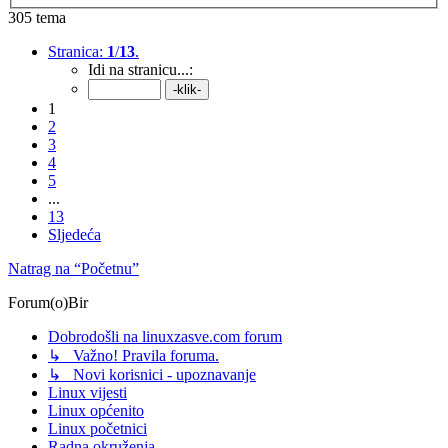
305 tema
Stranica:
1
/
13
.
Idi na stranicu...:
1
2
3
4
5
...
13
Sljedeća
Natrag na “Početnu”
Forum(o)Bir
Dobrodošli na linuxzasve.com forum
↳ Važno! Pravila foruma.
↳ Novi korisnici - upoznavanje
Linux vijesti
Linux općenito
Linux početnici
Radna okruženja