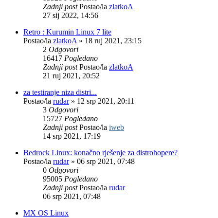
Zadnji post
Postao/la
zlatkoA
27 sij 2022, 14:56
Retro : Kurumin Linux 7 lite
Postao/la
zlatkoA
»
18 ruj 2021, 23:15
2
Odgovori
16417
Pogledano
Zadnji post
Postao/la
zlatkoA
21 ruj 2021, 20:52
za testiranje niza distri...
Postao/la
rudar
»
12 srp 2021, 20:11
3
Odgovori
15727
Pogledano
Zadnji post
Postao/la
iweb
14 srp 2021, 17:19
Bedrock Linux: konačno rješenje za distrohopere?
Postao/la
rudar
»
06 srp 2021, 07:48
0
Odgovori
95005
Pogledano
Zadnji post
Postao/la
rudar
06 srp 2021, 07:48
MX OS Linux