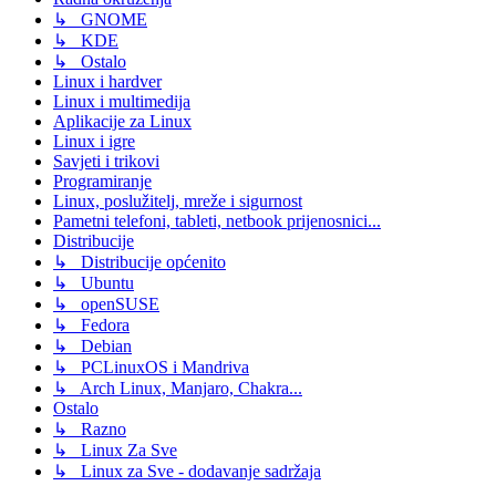
↳ GNOME
↳ KDE
↳ Ostalo
Linux i hardver
Linux i multimedija
Aplikacije za Linux
Linux i igre
Savjeti i trikovi
Programiranje
Linux, poslužitelj, mreže i sigurnost
Pametni telefoni, tableti, netbook prijenosnici...
Distribucije
↳ Distribucije općenito
↳ Ubuntu
↳ openSUSE
↳ Fedora
↳ Debian
↳ PCLinuxOS i Mandriva
↳ Arch Linux, Manjaro, Chakra...
Ostalo
↳ Razno
↳ Linux Za Sve
↳ Linux za Sve - dodavanje sadržaja