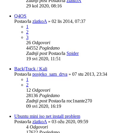
Zadnji post
Postao/la
zlatkoA
29 kol 2020, 08:16
Q4OS
Postao/la
zlatkoA
»
02 lis 2014, 07:37
1
2
3
26
Odgovori
44552
Pogledano
Zadnji post
Postao/la
Spider
19 svi 2020, 11:51
Back|Track / Kali
Postao/la
posjeko_sam_drva
»
07 stu 2013, 23:34
1
2
12
Odgovori
28136
Pogledano
Zadnji post
Postao/la
roc1nante270
09 svi 2020, 16:19
Ubuntu mini iso net install problem
Postao/la
zlatkoA
»
03 ožu 2020, 09:59
4
Odgovori
17622
Pogledano