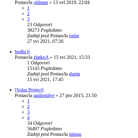
Postao/la
oldman
»
13 vel 2019, 22:04
1
2
3
23
Odgovori
38273
Pogledano
Zadnji post
Postao/la
rudar
27 svi 2021, 07:26
bodhi 6
Postao/la
zlatkoA
»
15 svi 2021, 15:33
1
Odgovori
15143
Pogledano
Zadnji post
Postao/la
dupin
15 svi 2021, 17:45
[Solus Project]
Postao/la
audiosl4ve
»
27 pro 2015, 21:50
1
2
3
4
34
Odgovori
56497
Pogledano
Zadnji post
Postao/la
niingu