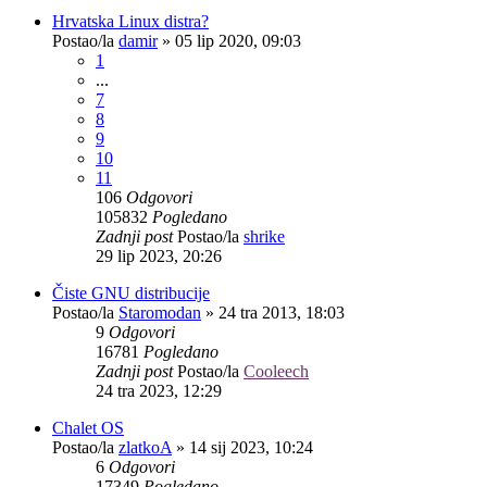
Hrvatska Linux distra?
Postao/la
damir
»
05 lip 2020, 09:03
1
...
7
8
9
10
11
106
Odgovori
105832
Pogledano
Zadnji post
Postao/la
shrike
29 lip 2023, 20:26
Čiste GNU distribucije
Postao/la
Staromodan
»
24 tra 2013, 18:03
9
Odgovori
16781
Pogledano
Zadnji post
Postao/la
Cooleech
24 tra 2023, 12:29
Chalet OS
Postao/la
zlatkoA
»
14 sij 2023, 10:24
6
Odgovori
17349
Pogledano