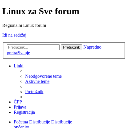
Linux za Sve forum
Regionalni Linux forum
Idi na sadržaj
Napredno
Pretražnik
pretraživanje
Linki
Neodgovorene teme
Aktivne teme
Pretražnik
ČPP
Prijava
Registracija
Početna
Distribucije
Distribucije
općenito