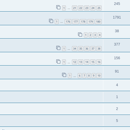
245
1
21
22
23
24
25
...
1791
1
176
177
178
179
180
...
38
1
2
3
4
377
1
34
35
36
37
38
...
156
1
12
13
14
15
16
...
91
1
6
7
8
9
10
...
4
1
2
5