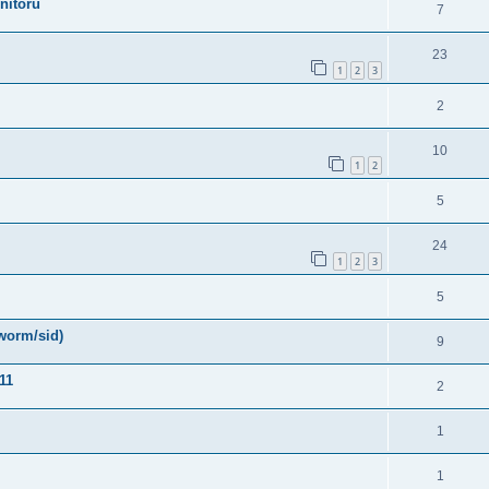
nitoru
7
23
1
2
3
2
10
1
2
5
24
1
2
3
5
worm/sid)
9
11
2
1
1