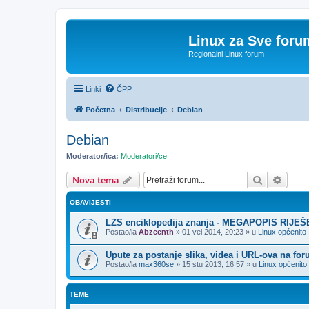
Linux za Sve foru
Regionalni Linux forum
Linki
ČPP
Početna
Distribucije
Debian
Debian
Moderator/ica:
Moderatori/ce
Pretražnik
Napre
Nova tema
OBAVIJESTI
LZS enciklopedija znanja - MEGAPOPIS RIJE
Postao/la
Abzeenth
»
01 vel 2014, 20:23
» u
Linux općenito
Upute za postanje slika, videa i URL-ova na fo
Postao/la
max360se
»
15 stu 2013, 16:57
» u
Linux općenito
TEME