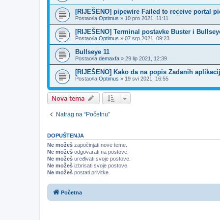
[RIJEŠENO] pipewire Failed to receive portal pi
Postao/la
Optimus
»
10 pro 2021, 11:11
[RIJEŠENO] Terminal postavke Buster i Bullsey
Postao/la
Optimus
»
07 srp 2021, 09:23
Bullseye 11
Postao/la
demaxfa
»
29 lip 2021, 12:39
[RIJEŠENO] Kako da na popis Zadanih aplikac
Postao/la
Optimus
»
19 svi 2021, 16:55
Nova tema
Natrag na “Početnu”
DOPUŠTENJA
Ne možeš
započinjati nove teme.
Ne možeš
odgovarati na postove.
Ne možeš
uređivati svoje postove.
Ne možeš
izbrisati svoje postove.
Ne možeš
postati privitke.
Početna