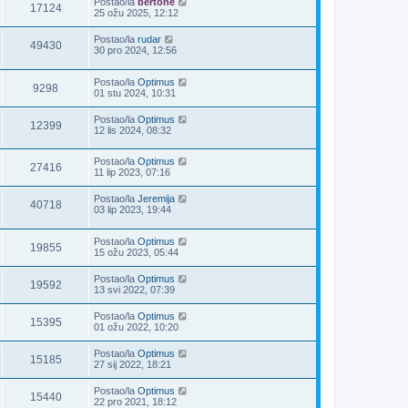
Postao/la
bertone
17124
25 ožu 2025, 12:12
Postao/la
rudar
49430
30 pro 2024, 12:56
Postao/la
Optimus
9298
01 stu 2024, 10:31
Postao/la
Optimus
12399
12 lis 2024, 08:32
Postao/la
Optimus
27416
11 lip 2023, 07:16
Postao/la
Jeremija
40718
03 lip 2023, 19:44
Postao/la
Optimus
19855
15 ožu 2023, 05:44
Postao/la
Optimus
19592
13 svi 2022, 07:39
Postao/la
Optimus
15395
01 ožu 2022, 10:20
Postao/la
Optimus
15185
27 sij 2022, 18:21
Postao/la
Optimus
15440
22 pro 2021, 18:12