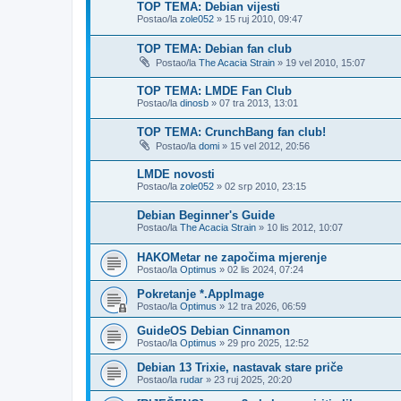
TOP TEMA: Debian vijesti
Postao/la
zole052
»
15 ruj 2010, 09:47
TOP TEMA: Debian fan club
Postao/la
The Acacia Strain
»
19 vel 2010, 15:07
TOP TEMA: LMDE Fan Club
Postao/la
dinosb
»
07 tra 2013, 13:01
TOP TEMA: CrunchBang fan club!
Postao/la
domi
»
15 vel 2012, 20:56
LMDE novosti
Postao/la
zole052
»
02 srp 2010, 23:15
Debian Beginner's Guide
Postao/la
The Acacia Strain
»
10 lis 2012, 10:07
HAKOMetar ne započima mjerenje
Postao/la
Optimus
»
02 lis 2024, 07:24
Pokretanje *.AppImage
Postao/la
Optimus
»
12 tra 2026, 06:59
GuideOS Debian Cinnamon
Postao/la
Optimus
»
29 pro 2025, 12:52
Debian 13 Trixie, nastavak stare priče
Postao/la
rudar
»
23 ruj 2025, 20:20