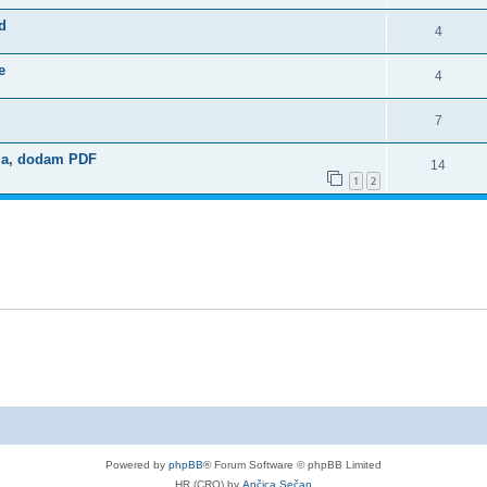
d
4
e
4
7
ija, dodam PDF
14
1
2
Powered by
phpBB
® Forum Software © phpBB Limited
HR (CRO) by
Ančica Sečan