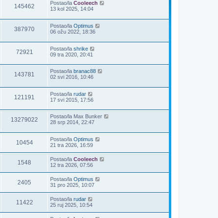
Postao/la
Cooleech
145462
13 kol 2025, 14:04
Postao/la
Optimus
387970
06 ožu 2022, 18:36
Postao/la
shrike
72921
09 tra 2020, 20:41
Postao/la
branac88
143781
02 svi 2016, 10:46
Postao/la
rudar
121191
17 svi 2015, 17:56
Postao/la
Max Bunker
13279022
28 srp 2014, 22:47
Postao/la
Optimus
10454
21 tra 2026, 16:59
Postao/la
Cooleech
1548
12 tra 2026, 07:56
Postao/la
Optimus
2405
31 pro 2025, 10:07
Postao/la
rudar
11422
25 ruj 2025, 10:54