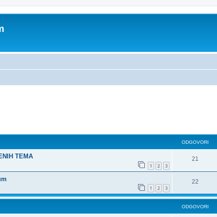
m
dno pretraživanje
ODGOVORI
ŠENIH TEMA
21
1
2
3
rum
22
1
2
3
ODGOVORI