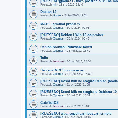
[RIJEŠENO]gnome3 - kako prosiriti sliku na mo
Postao/la
mj
»
12 srp 2013, 13:40
Debian 12
Postao/la
Spider
»
28 tra 2023, 11:28
MATE Terminal problem
Postao/la
Optimus
»
30 lis 2024, 09:03
[RIJEŠENO] Debian i Win 10 os-prober
Postao/la
Optimus
»
05 lis 2024, 00:45
Debian nouveau firmware failed
Postao/la
Optimus
»
23 kol 2022, 18:47
Tails
Postao/la
bertone
»
16 pro 2015, 22:50
Debian-LMDE5 nouveau err
Postao/la
Optimus
»
12 ožu 2023, 18:02
[RIJEŠENO] Desni klik ne reagira Debian (book
Postao/la
Optimus
»
11 svi 2022, 11:06
[RIJEŠENO] Desni klik ne reagira u Debianu 10.
Postao/la
Optimus
»
28 vel 2022, 18:39
CutefishOS
Postao/la
bertone
»
27 sij 2022, 15:04
[RIJEŠENO] wpa_supplicant bgscan simple
Postao/la
Optimus
»
13 pro 2021, 18:15