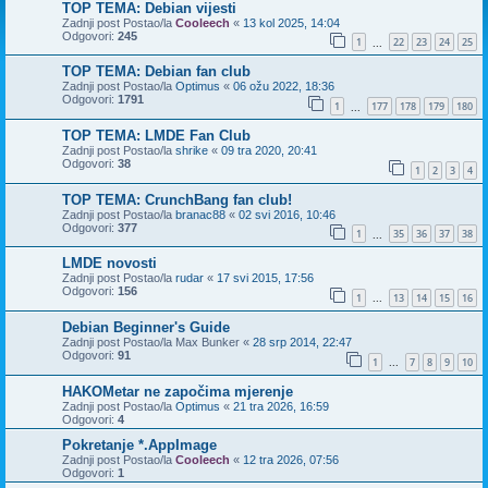
TOP TEMA: Debian vijesti
Zadnji post Postao/la
Cooleech
«
13 kol 2025, 14:04
Odgovori:
245
1
22
23
24
25
...
TOP TEMA: Debian fan club
Zadnji post Postao/la
Optimus
«
06 ožu 2022, 18:36
Odgovori:
1791
1
177
178
179
180
...
TOP TEMA: LMDE Fan Club
Zadnji post Postao/la
shrike
«
09 tra 2020, 20:41
Odgovori:
38
1
2
3
4
TOP TEMA: CrunchBang fan club!
Zadnji post Postao/la
branac88
«
02 svi 2016, 10:46
Odgovori:
377
1
35
36
37
38
...
LMDE novosti
Zadnji post Postao/la
rudar
«
17 svi 2015, 17:56
Odgovori:
156
1
13
14
15
16
...
Debian Beginner's Guide
Zadnji post Postao/la
Max Bunker
«
28 srp 2014, 22:47
Odgovori:
91
1
7
8
9
10
...
HAKOMetar ne započima mjerenje
Zadnji post Postao/la
Optimus
«
21 tra 2026, 16:59
Odgovori:
4
Pokretanje *.AppImage
Zadnji post Postao/la
Cooleech
«
12 tra 2026, 07:56
Odgovori:
1