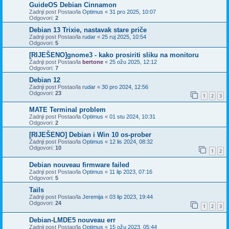
GuideOS Debian Cinnamon
Zadnji post Postao/la
Optimus
«
31 pro 2025, 10:07
Odgovori:
2
Debian 13 Trixie, nastavak stare priče
Zadnji post Postao/la
rudar
«
25 ruj 2025, 10:54
Odgovori:
5
[RIJEŠENO]gnome3 - kako prosiriti sliku na monitoru
Zadnji post Postao/la
bertone
«
25 ožu 2025, 12:12
Odgovori:
7
Debian 12
Zadnji post Postao/la
rudar
«
30 pro 2024, 12:56
Odgovori:
23
1
2
3
MATE Terminal problem
Zadnji post Postao/la
Optimus
«
01 stu 2024, 10:31
Odgovori:
2
[RIJEŠENO] Debian i Win 10 os-prober
Zadnji post Postao/la
Optimus
«
12 lis 2024, 08:32
Odgovori:
10
1
2
Debian nouveau firmware failed
Zadnji post Postao/la
Optimus
«
11 lip 2023, 07:16
Odgovori:
5
Tails
Zadnji post Postao/la
Jeremija
«
03 lip 2023, 19:44
Odgovori:
24
1
2
3
Debian-LMDE5 nouveau err
Zadnji post Postao/la
Optimus
«
15 ožu 2023, 05:44