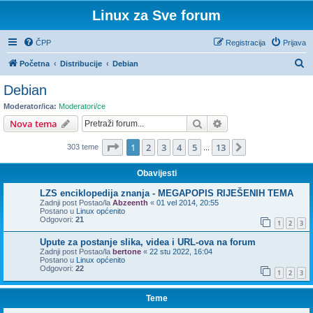
Linux za Sve forum
ČPP
Registracija
Prijava
P
Početna
Distribucije
Debian
r
Debian
e
Moderator/ica:
Moderatori/ce
t
Pretražnik
Napredno pretraživ
Nova tema
r
Stranica:
1
/
13
.
1
2
3
4
5
13
Sljedeća
303 teme
a
...
ž
Obavijesti
n
LZS enciklopedija znanja - MEGAPOPIS RIJEŠENIH TEMA
i
Zadnji post Postao/la
Abzeenth
«
01 vel 2014, 20:55
Postano u
Linux općenito
k
Odgovori:
21
1
2
3
Upute za postanje slika, videa i URL-ova na forum
Zadnji post Postao/la
bertone
«
22 stu 2022, 16:04
Postano u
Linux općenito
Odgovori:
22
1
2
3
Teme