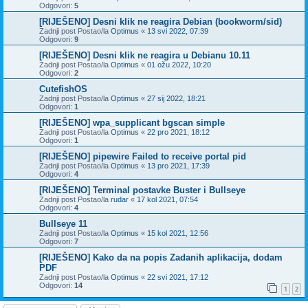
Odgovori:
5
[RIJEŠENO] Desni klik ne reagira Debian (bookworm/sid)
Zadnji post Postao/la
Optimus
«
13 svi 2022, 07:39
Odgovori:
9
[RIJEŠENO] Desni klik ne reagira u Debianu 10.11
Zadnji post Postao/la
Optimus
«
01 ožu 2022, 10:20
Odgovori:
2
CutefishOS
Zadnji post Postao/la
Optimus
«
27 sij 2022, 18:21
Odgovori:
1
[RIJEŠENO] wpa_supplicant bgscan simple
Zadnji post Postao/la
Optimus
«
22 pro 2021, 18:12
Odgovori:
1
[RIJEŠENO] pipewire Failed to receive portal pid
Zadnji post Postao/la
Optimus
«
13 pro 2021, 17:39
Odgovori:
4
[RIJEŠENO] Terminal postavke Buster i Bullseye
Zadnji post Postao/la
rudar
«
17 kol 2021, 07:54
Odgovori:
4
Bullseye 11
Zadnji post Postao/la
Optimus
«
15 kol 2021, 12:56
Odgovori:
7
[RIJEŠENO] Kako da na popis Zadanih aplikacija, dodam
PDF
Zadnji post Postao/la
Optimus
«
22 svi 2021, 17:12
Odgovori:
14
1
2