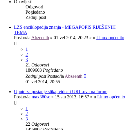
Obavijesti
Odgovori
Pogledano
Zadnji post
LZS enciklopedija znanja - MEGAPOPIS RIJEŠENIH
TEMA
Postao/la
Abzeenth
»
01 vel 2014, 20:23
» u
Linux općenito
1
2
3
21
Odgovori
1809603
Pogledano
Zadnji post
Postao/la
Abzeenth
01 vel 2014, 20:55
Upute za postanje slika, videa i URL-ova na forum
Postao/la
max360se
»
15 stu 2013, 16:57
» u
Linux općenito
1
2
3
22
Odgovori
1459807
Pogledano