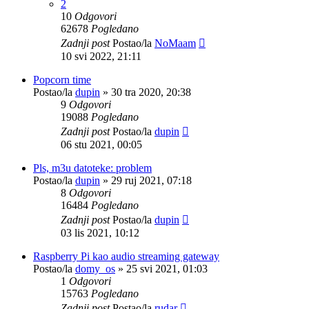
2
10
Odgovori
62678
Pogledano
Zadnji post
Postao/la
NoMaam
10 svi 2022, 21:11
Popcorn time
Postao/la
dupin
»
30 tra 2020, 20:38
9
Odgovori
19088
Pogledano
Zadnji post
Postao/la
dupin
06 stu 2021, 00:05
Pls, m3u datoteke: problem
Postao/la
dupin
»
29 ruj 2021, 07:18
8
Odgovori
16484
Pogledano
Zadnji post
Postao/la
dupin
03 lis 2021, 10:12
Raspberry Pi kao audio streaming gateway
Postao/la
domy_os
»
25 svi 2021, 01:03
1
Odgovori
15763
Pogledano
Zadnji post
Postao/la
rudar