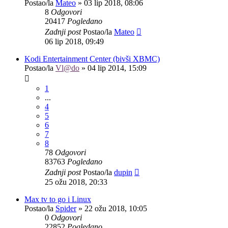
Postao/la
Mateo
»
03 lip 2018, 08:06
8
Odgovori
20417
Pogledano
Zadnji post
Postao/la
Mateo
06 lip 2018, 09:49
Kodi Entertainment Center (bivši XBMC)
Postao/la
Vl@do
»
04 lip 2014, 15:09
1
...
4
5
6
7
8
78
Odgovori
83763
Pogledano
Zadnji post
Postao/la
dupin
25 ožu 2018, 20:33
Max tv to go i Linux
Postao/la
Spider
»
22 ožu 2018, 10:05
0
Odgovori
22852
Pogledano