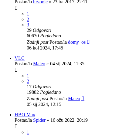
Postao/la
hrvooje
»
23 tra 2017, 22:11
1
2
3
29
Odgovori
60630
Pogledano
Zadnji post
Postao/la
domy_os
06 kol 2024, 17:45
VLC
Postao/la
Mateo
»
04 sij 2024, 11:35
1
2
17
Odgovori
19882
Pogledano
Zadnji post
Postao/la
Mateo
05 sij 2024, 12:15
HBO Max
Postao/la
Spider
»
16 ožu 2022, 20:19
1