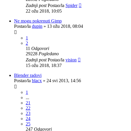
Zadnji post
Postao/la
Spider
22 ožu 2018, 10:05
Ne mogu pokrenuti Gimp
Postao/la
dupin
»
13 ožu 2018, 08:04
1
2
11
Odgovori
29228
Pogledano
Zadnji post
Postao/la
vision
15 ožu 2018, 18:37
Blender radovi
Postao/la
blacx
»
24 svi 2013, 14:56
1
...
21
22
23
24
25
247
Odgovori