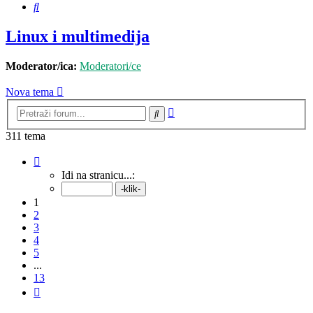
Pretražnik
Linux i multimedija
Moderator/ica:
Moderatori/ce
Nova tema
Napredno
Pretražnik
pretraživanje
311 tema
Stranica:
1
/
13
.
Idi na stranicu...:
1
2
3
4
5
...
13
Sljedeća