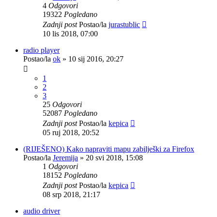
4
Odgovori
19322
Pogledano
Zadnji post
Postao/la
jurastublic
10 lis 2018, 07:00
radio player
Postao/la
ok
»
10 sij 2016, 20:27
1
2
3
25
Odgovori
52087
Pogledano
Zadnji post
Postao/la
kepica
05 ruj 2018, 20:52
(RIJEŠENO) Kako napraviti mapu zabilješki za Firefox
Postao/la
Jeremija
»
20 svi 2018, 15:08
1
Odgovori
18152
Pogledano
Zadnji post
Postao/la
kepica
08 srp 2018, 21:17
audio driver