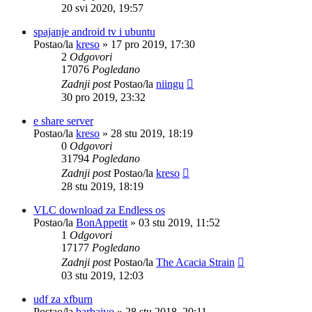
20 svi 2020, 19:57
spajanje android tv i ubuntu
Postao/la
kreso
»
17 pro 2019, 17:30
2
Odgovori
17076
Pogledano
Zadnji post
Postao/la
niingu
30 pro 2019, 23:32
e share server
Postao/la
kreso
»
28 stu 2019, 18:19
0
Odgovori
31794
Pogledano
Zadnji post
Postao/la
kreso
28 stu 2019, 18:19
VLC download za Endless os
Postao/la
BonAppetit
»
03 stu 2019, 11:52
1
Odgovori
17177
Pogledano
Zadnji post
Postao/la
The Acacia Strain
03 stu 2019, 12:03
udf za xfburn
Postao/la
barbaivo
»
28 stu 2018, 20:11