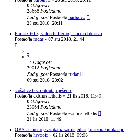
0
Odgovori
28668
Pogledano
Zadnji post
Postao/la
barbaivo
28 stu 2018, 20:11
Firefox 60.3, video buffering... nema filmova
Postao/la
rudar
»
07 stu 2018, 21:44
1
2
14
Odgovori
29012
Pogledano
Zadnji post
Postao/la
rudar
09 stu 2018, 23:02
slušalice bez outputa[riješeno]
Postao/la
exithus lethalis
»
21 lis 2018, 11:49
0
Odgovori
23064
Pogledano
Zadnji post
Postao/la
exithus lethalis
21 lis 2018, 11:49
OBS - snimanje zvuka iz samo jednog prozora/aplikacije
Postao/la
hrvooje
»
02 lis 2018, 09:06