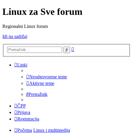
Linux za Sve forum
Regionalni Linux forum
Idi na sadržaj
Napredno
Pretražnik
pretraživanje
Linki
Neodgovorene teme
Aktivne teme
Pretražnik
ČPP
Prijava
Registracija
Početna
Linux i multimedija