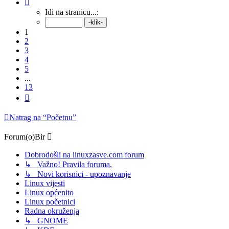
Stranica:
1
/
13
.
Idi na stranicu...:
1
2
3
4
5
...
13
Sljedeća
Natrag na “Početnu”
Forum(o)Bir
Dobrodošli na linuxzasve.com forum
↳ Važno! Pravila foruma.
↳ Novi korisnici - upoznavanje
Linux vijesti
Linux općenito
Linux početnici
Radna okruženja
↳ GNOME