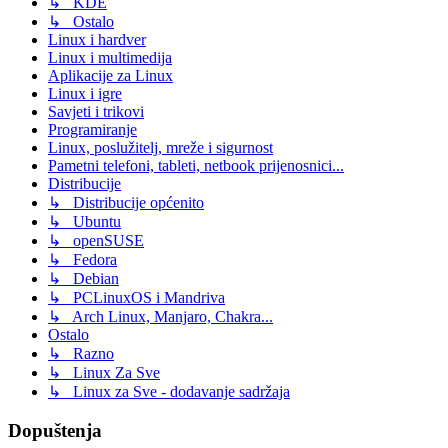
↳ KDE
↳ Ostalo
Linux i hardver
Linux i multimedija
Aplikacije za Linux
Linux i igre
Savjeti i trikovi
Programiranje
Linux, poslužitelj, mreže i sigurnost
Pametni telefoni, tableti, netbook prijenosnici...
Distribucije
↳ Distribucije općenito
↳ Ubuntu
↳ openSUSE
↳ Fedora
↳ Debian
↳ PCLinuxOS i Mandriva
↳ Arch Linux, Manjaro, Chakra...
Ostalo
↳ Razno
↳ Linux Za Sve
↳ Linux za Sve - dodavanje sadržaja
Dopuštenja