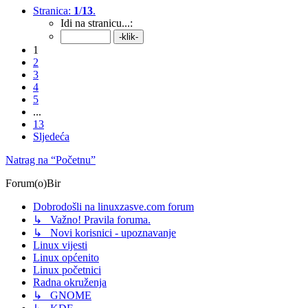
Stranica:
1
/
13
.
Idi na stranicu...:
1
2
3
4
5
...
13
Sljedeća
Natrag na “Početnu”
Forum(o)Bir
Dobrodošli na linuxzasve.com forum
↳ Važno! Pravila foruma.
↳ Novi korisnici - upoznavanje
Linux vijesti
Linux općenito
Linux početnici
Radna okruženja
↳ GNOME