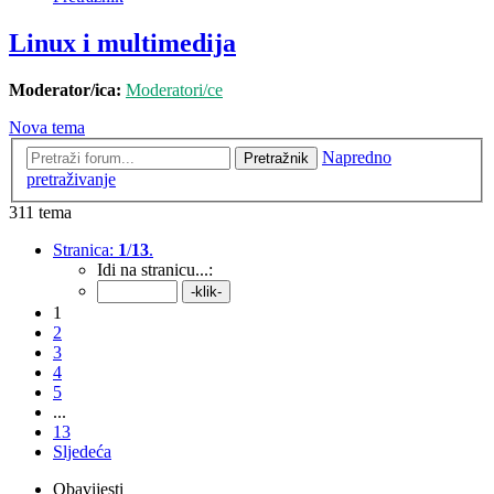
Linux i multimedija
Moderator/ica:
Moderatori/ce
Nova tema
Napredno
Pretražnik
pretraživanje
311 tema
Stranica:
1
/
13
.
Idi na stranicu...:
1
2
3
4
5
...
13
Sljedeća
Obavijesti