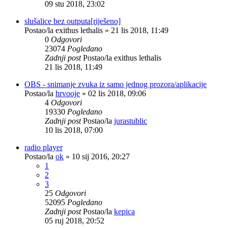
09 stu 2018, 23:02
slušalice bez outputa[riješeno]
Postao/la
exithus lethalis
»
21 lis 2018, 11:49
0
Odgovori
23074
Pogledano
Zadnji post
Postao/la
exithus lethalis
21 lis 2018, 11:49
OBS - snimanje zvuka iz samo jednog prozora/aplikacije
Postao/la
hrvooje
»
02 lis 2018, 09:06
4
Odgovori
19330
Pogledano
Zadnji post
Postao/la
jurastublic
10 lis 2018, 07:00
radio player
Postao/la
ok
»
10 sij 2016, 20:27
1
2
3
25
Odgovori
52095
Pogledano
Zadnji post
Postao/la
kepica
05 ruj 2018, 20:52