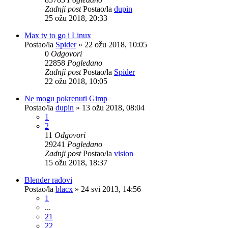
Zadnji post
Postao/la
dupin
25 ožu 2018, 20:33
Max tv to go i Linux
Postao/la
Spider
»
22 ožu 2018, 10:05
0
Odgovori
22858
Pogledano
Zadnji post
Postao/la
Spider
22 ožu 2018, 10:05
Ne mogu pokrenuti Gimp
Postao/la
dupin
»
13 ožu 2018, 08:04
1
2
11
Odgovori
29241
Pogledano
Zadnji post
Postao/la
vision
15 ožu 2018, 18:37
Blender radovi
Postao/la
blacx
»
24 svi 2013, 14:56
1
...
21
22