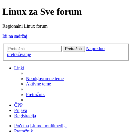
Linux za Sve forum
Regionalni Linux forum
Idi na sadržaj
Napredno
Pretražnik
pretraživanje
Linki
Neodgovorene teme
Aktivne teme
Pretražnik
ČPP
Prijava
Registracija
Početna
Linux i multimedija
Pretražnik