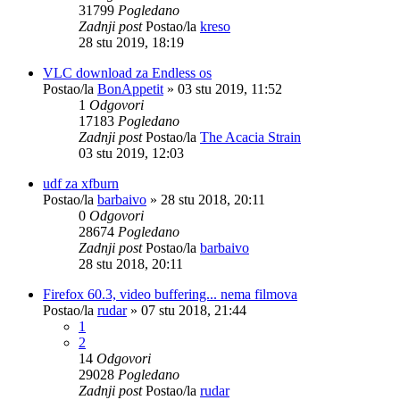
31799
Pogledano
Zadnji post
Postao/la
kreso
28 stu 2019, 18:19
VLC download za Endless os
Postao/la
BonAppetit
»
03 stu 2019, 11:52
1
Odgovori
17183
Pogledano
Zadnji post
Postao/la
The Acacia Strain
03 stu 2019, 12:03
udf za xfburn
Postao/la
barbaivo
»
28 stu 2018, 20:11
0
Odgovori
28674
Pogledano
Zadnji post
Postao/la
barbaivo
28 stu 2018, 20:11
Firefox 60.3, video buffering... nema filmova
Postao/la
rudar
»
07 stu 2018, 21:44
1
2
14
Odgovori
29028
Pogledano
Zadnji post
Postao/la
rudar