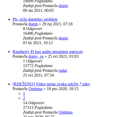
19099
Pogledano
Zadnji post
Postao/la
dupin
06 stu 2021, 00:05
Pls, m3u datoteke: problem
Postao/la
dupin
»
29 ruj 2021, 07:18
8
Odgovori
16496
Pogledano
Zadnji post
Postao/la
dupin
03 lis 2021, 10:12
Raspberry Pi kao audio streaming gateway
Postao/la
domy_os
»
25 svi 2021, 01:03
1
Odgovori
15772
Pogledano
Zadnji post
Postao/la
rudar
25 svi 2021, 07:34
[RIJEŠENO] Video nema zvuka usb2tv *.mkv
Postao/la
Optimus
»
18 pro 2020, 18:15
1
2
14
Odgovori
27313
Pogledano
Zadnji post
Postao/la
Optimus
21 pro 2020, 05:25