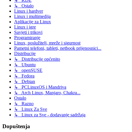
↳ KDE
↳ Ostalo
Linux i hardver
Linux i multimedija
Aplikacije za Linux
Linux i igre
Savjeti i trikovi
Programiranje
Linux, poslužitelj, mreže i sigurnost
Pametni telefoni, tableti, netbook prijenosnici...
Distribucije
↳ Distribucije općenito
↳ Ubuntu
↳ openSUSE
↳ Fedora
↳ Debian
↳ PCLinuxOS i Mandriva
↳ Arch Linux, Manjaro, Chakra...
Ostalo
↳ Razno
↳ Linux Za Sve
↳ Linux za Sve - dodavanje sadržaja
Dopuštenja