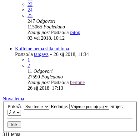
23
24
25
247
Odgovori
115065
Pogledano
Zadnji post
Postao/la
iStop
03 vel 2018, 10:12
Kaffeine nema slike ni tona
Postao/la
targavz
»
26 sij 2018, 11:34
1
2
11
Odgovori
27590
Pogledano
Zadnji post
Postao/la
bertone
26 sij 2018, 17:13
Nova tema
Prikaži:
Redanje:
Smjer:
311 tema