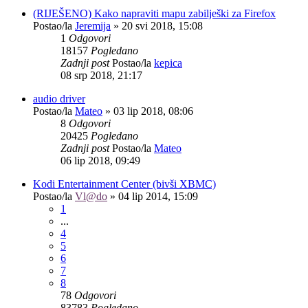
(RIJEŠENO) Kako napraviti mapu zabilješki za Firefox
Postao/la
Jeremija
»
20 svi 2018, 15:08
1
Odgovori
18157
Pogledano
Zadnji post
Postao/la
kepica
08 srp 2018, 21:17
audio driver
Postao/la
Mateo
»
03 lip 2018, 08:06
8
Odgovori
20425
Pogledano
Zadnji post
Postao/la
Mateo
06 lip 2018, 09:49
Kodi Entertainment Center (bivši XBMC)
Postao/la
Vl@do
»
04 lip 2014, 15:09
1
...
4
5
6
7
8
78
Odgovori
83783
Pogledano