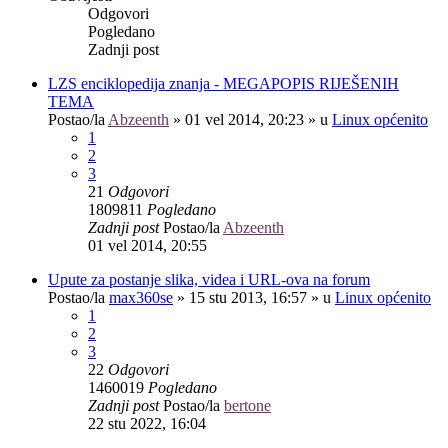
Odgovori
Pogledano
Zadnji post
LZS enciklopedija znanja - MEGAPOPIS RIJEŠENIH
TEMA
Postao/la
Abzeenth
»
01 vel 2014, 20:23
» u
Linux općenito
1
2
3
21
Odgovori
1809811
Pogledano
Zadnji post
Postao/la
Abzeenth
01 vel 2014, 20:55
Upute za postanje slika, videa i URL-ova na forum
Postao/la
max360se
»
15 stu 2013, 16:57
» u
Linux općenito
1
2
3
22
Odgovori
1460019
Pogledano
Zadnji post
Postao/la
bertone
22 stu 2022, 16:04