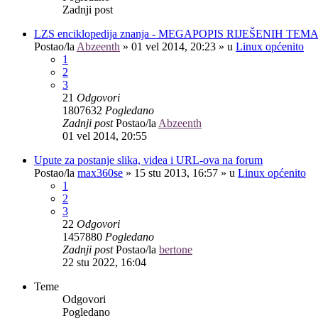
Zadnji post
LZS enciklopedija znanja - MEGAPOPIS RIJEŠENIH TEM
Postao/la
Abzeenth
»
01 vel 2014, 20:23
» u
Linux općenito
1
2
3
21
Odgovori
1807632
Pogledano
Zadnji post
Postao/la
Abzeenth
01 vel 2014, 20:55
Upute za postanje slika, videa i URL-ova na forum
Postao/la
max360se
»
15 stu 2013, 16:57
» u
Linux općenito
1
2
3
22
Odgovori
1457880
Pogledano
Zadnji post
Postao/la
bertone
22 stu 2022, 16:04
Teme
Odgovori
Pogledano