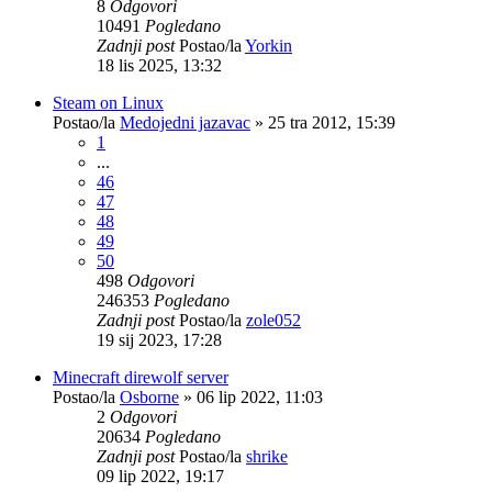
8
Odgovori
10491
Pogledano
Zadnji post
Postao/la
Yorkin
18 lis 2025, 13:32
Steam on Linux
Postao/la
Medojedni jazavac
»
25 tra 2012, 15:39
1
...
46
47
48
49
50
498
Odgovori
246353
Pogledano
Zadnji post
Postao/la
zole052
19 sij 2023, 17:28
Minecraft direwolf server
Postao/la
Osborne
»
06 lip 2022, 11:03
2
Odgovori
20634
Pogledano
Zadnji post
Postao/la
shrike
09 lip 2022, 19:17