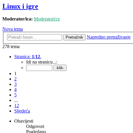
Linux i igre
Moderator/ica:
Moderatori/ce
Nova tema
Napredno pretraživanje
Pretražnik
278 tema
Stranica:
1
/
12
.
Idi na stranicu...:
1
2
3
4
5
...
12
Sljedeća
Obavijesti
Odgovori
Pogledano