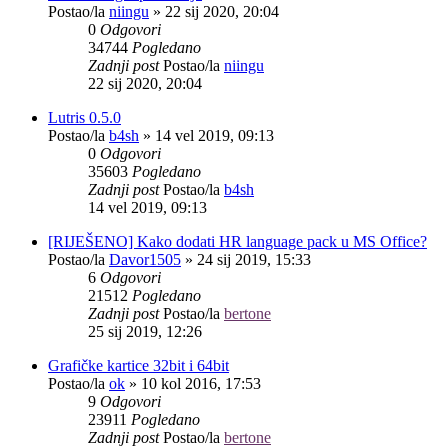
Postao/la
niingu
»
22 sij 2020, 20:04
0
Odgovori
34744
Pogledano
Zadnji post
Postao/la
niingu
22 sij 2020, 20:04
Lutris 0.5.0
Postao/la
b4sh
»
14 vel 2019, 09:13
0
Odgovori
35603
Pogledano
Zadnji post
Postao/la
b4sh
14 vel 2019, 09:13
[RIJEŠENO] Kako dodati HR language pack u MS Office?
Postao/la
Davor1505
»
24 sij 2019, 15:33
6
Odgovori
21512
Pogledano
Zadnji post
Postao/la
bertone
25 sij 2019, 12:26
Grafičke kartice 32bit i 64bit
Postao/la
ok
»
10 kol 2016, 17:53
9
Odgovori
23911
Pogledano
Zadnji post
Postao/la
bertone