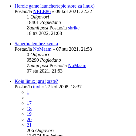
Heroic game launcher(epic store za linux)
Postao/la
NELE86
»
09 kol 2021, 22:22
1
Odgovori
18461
Pogledano
Zadnji post
Postao/la
shrike
18 tra 2022, 21:08
Sauerbraten bez zvuka
Postao/la
NoMaam
»
07 stu 2021, 21:53
0
Odgovori
95290
Pogledano
Zadnji post
Postao/la
NoMaam
07 stu 2021, 21:53
Koju linux igru igrate?
Postao/la
tuxi
»
27 kol 2008, 18:37
1
...
17
18
19
20
21
206
Odgovori
134274
Pogledano