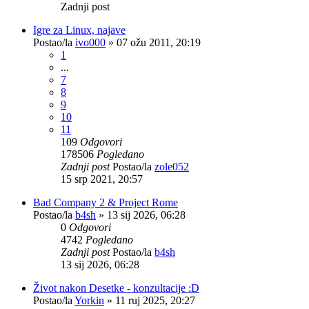
Zadnji post
Igre za Linux, najave
Postao/la
ivo000
»
07 ožu 2011, 20:19
1
...
7
8
9
10
11
109
Odgovori
178506
Pogledano
Zadnji post
Postao/la
zole052
15 srp 2021, 20:57
Bad Company 2 & Project Rome
Postao/la
b4sh
»
13 sij 2026, 06:28
0
Odgovori
4742
Pogledano
Zadnji post
Postao/la
b4sh
13 sij 2026, 06:28
Život nakon Desetke - konzultacije :D
Postao/la
Yorkin
»
11 ruj 2025, 20:27