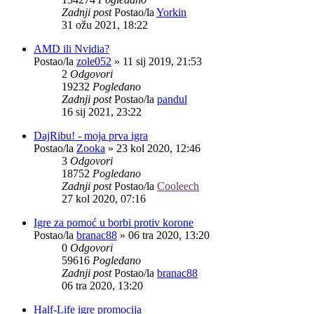
Zadnji post
Postao/la
Yorkin
31 ožu 2021, 18:22
AMD ili Nvidia?
Postao/la
zole052
»
11 sij 2019, 21:53
2
Odgovori
19232
Pogledano
Zadnji post
Postao/la
pandul
16 sij 2021, 23:22
DajRibu! - moja prva igra
Postao/la
Zooka
»
23 kol 2020, 12:46
3
Odgovori
18752
Pogledano
Zadnji post
Postao/la
Cooleech
27 kol 2020, 07:16
Igre za pomoć u borbi protiv korone
Postao/la
branac88
»
06 tra 2020, 13:20
0
Odgovori
59616
Pogledano
Zadnji post
Postao/la
branac88
06 tra 2020, 13:20
Half-Life igre promocija