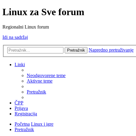
Linux za Sve forum
Regionalni Linux forum
Idi na sadržaj
Napredno pretraživanje
Pretražnik
Linki
Neodgovorene teme
Aktivne teme
Pretražnik
ČPP
Prijava
Registracija
Početna
Linux i igre
Pretražnik