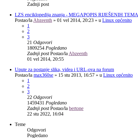
Zadnji post
LZS enciklopedija znanja - MEGAPOPIS RIJEŠENIH TEM
Postao/la
Abzeenth
»
01 vel 2014, 20:23
» u
Linux općenito
1
2
3
21
Odgovori
1809254
Pogledano
Zadnji post
Postao/la
Abzeenth
01 vel 2014, 20:55
Upute za postanje slika, videa i URL-ova na forum
Postao/la
max360se
»
15 stu 2013, 16:57
» u
Linux općenito
1
2
3
22
Odgovori
1459431
Pogledano
Zadnji post
Postao/la
bertone
22 stu 2022, 16:04
Teme
Odgovori
Pogledano