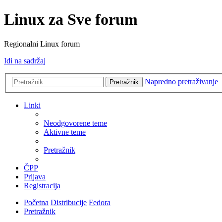
Linux za Sve forum
Regionalni Linux forum
Idi na sadržaj
Napredno pretraživanje
Pretražnik
Linki
Neodgovorene teme
Aktivne teme
Pretražnik
ČPP
Prijava
Registracija
Početna
Distribucije
Fedora
Pretražnik