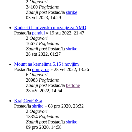
2
Odgovori
34100
Pogledano
Zadnji post
Postao/la
shrike
03 vel 2023, 14:29
Kodeci i hardversko ubrzanje za AMD
Postao/la
pandul
»
19 stu 2022, 21:47
2
Odgovori
16677
Pogledano
Zadnji post
Postao/la
shrike
28 stu 2022, 01:27
Mount na kernelima 5.15 i novijim
Postao/la
domy_os
»
28 vel 2022, 13:26
6
Odgovori
20983
Pogledano
Zadnji post
Postao/la
bertone
28 ožu 2022, 14:54
Kraj CentOS-a
Postao/la
shrike
»
08 pro 2020, 23:32
2
Odgovori
18354
Pogledano
Zadnji post
Postao/la
shrike
09 pro 2020, 14:58