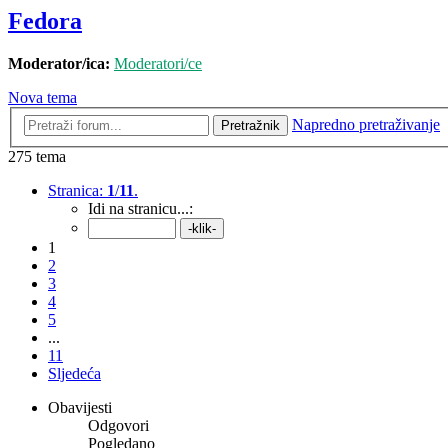
Fedora
Moderator/ica:
Moderatori/ce
Nova tema
Napredno pretraživanje
Pretražnik
275 tema
Stranica:
1
/
11
.
Idi na stranicu...:
1
2
3
4
5
...
11
Sljedeća
Obavijesti
Odgovori
Pogledano