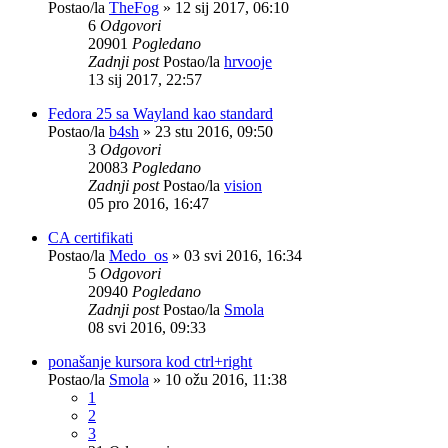
Postao/la
TheFog
»
12 sij 2017, 06:10
6
Odgovori
20901
Pogledano
Zadnji post
Postao/la
hrvooje
13 sij 2017, 22:57
Fedora 25 sa Wayland kao standard
Postao/la
b4sh
»
23 stu 2016, 09:50
3
Odgovori
20083
Pogledano
Zadnji post
Postao/la
vision
05 pro 2016, 16:47
CA certifikati
Postao/la
Medo_os
»
03 svi 2016, 16:34
5
Odgovori
20940
Pogledano
Zadnji post
Postao/la
Smola
08 svi 2016, 09:33
ponašanje kursora kod ctrl+right
Postao/la
Smola
»
10 ožu 2016, 11:38
1
2
3