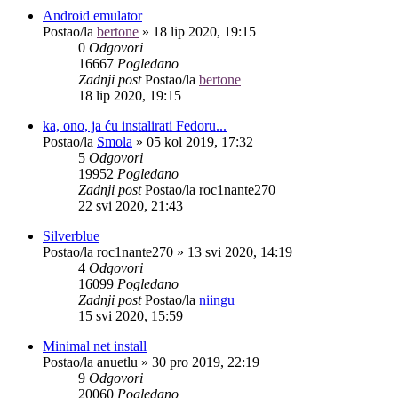
Android emulator
Postao/la
bertone
»
18 lip 2020, 19:15
0
Odgovori
16667
Pogledano
Zadnji post
Postao/la
bertone
18 lip 2020, 19:15
ka, ono, ja ću instalirati Fedoru...
Postao/la
Smola
»
05 kol 2019, 17:32
5
Odgovori
19952
Pogledano
Zadnji post
Postao/la
roc1nante270
22 svi 2020, 21:43
Silverblue
Postao/la
roc1nante270
»
13 svi 2020, 14:19
4
Odgovori
16099
Pogledano
Zadnji post
Postao/la
niingu
15 svi 2020, 15:59
Minimal net install
Postao/la
anuetlu
»
30 pro 2019, 22:19
9
Odgovori
20060
Pogledano