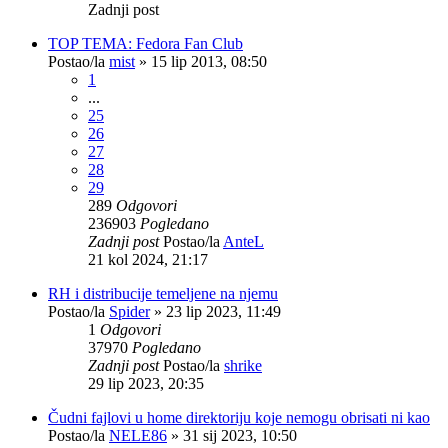
Zadnji post
TOP TEMA: Fedora Fan Club
Postao/la
mist
»
15 lip 2013, 08:50
1
...
25
26
27
28
29
289
Odgovori
236903
Pogledano
Zadnji post
Postao/la
AnteL
21 kol 2024, 21:17
RH i distribucije temeljene na njemu
Postao/la
Spider
»
23 lip 2023, 11:49
1
Odgovori
37970
Pogledano
Zadnji post
Postao/la
shrike
29 lip 2023, 20:35
Čudni fajlovi u home direktoriju koje nemogu obrisati ni kao
Postao/la
NELE86
»
31 sij 2023, 10:50