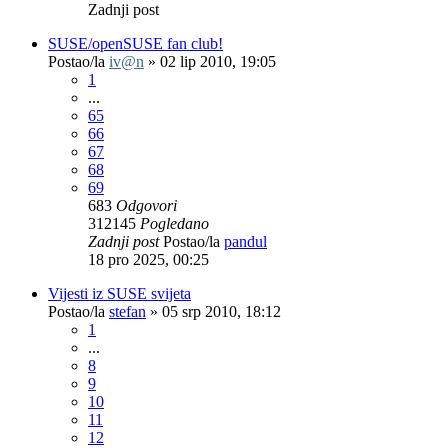
Zadnji post
SUSE/openSUSE fan club!
Postao/la
iv@n
»
02 lip 2010, 19:05
1
...
65
66
67
68
69
683
Odgovori
312145
Pogledano
Zadnji post
Postao/la
pandul
18 pro 2025, 00:25
Vijesti iz SUSE svijeta
Postao/la
stefan
»
05 srp 2010, 18:12
1
...
8
9
10
11
12