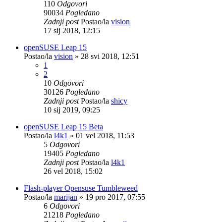
110
Odgovori
90034
Pogledano
Zadnji post
Postao/la
vision
17 sij 2018, 12:15
openSUSE Leap 15
Postao/la
vision
»
28 svi 2018, 12:51
1
2
10
Odgovori
30126
Pogledano
Zadnji post
Postao/la
shicy
10 sij 2019, 09:25
openSUSE Leap 15 Beta
Postao/la
l4k1
»
01 vel 2018, 11:53
5
Odgovori
19405
Pogledano
Zadnji post
Postao/la
l4k1
26 vel 2018, 15:02
Flash-player Opensuse Tumbleweed
Postao/la
marijan
»
19 pro 2017, 07:55
6
Odgovori
21218
Pogledano