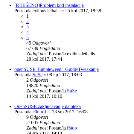
[RIJEŠENO]Problem kod instalacije
Postao/la
exithus lethalis
»
25 kol 2017, 18:58
1
2
3
4
5
45
Odgovori
67739
Pogledano
Zadnji post
Postao/la
exithus lethalis
28 kol 2017, 17:44
openSUSE Tumbleweed - Guide/Tweakanje
Postao/la
SuSe
»
08 lip 2017, 18:03
2
Odgovori
19820
Pogledano
Zadnji post
Postao/la
SuSe
14 kol 2017, 10:10
OpenSUSE zaključavanje datoteka
Postao/la
c0ntroL
»
28 srp 2017, 16:08
9
Odgovori
21005
Pogledano
Zadnji post
Postao/la
iStop
29 srp 2017, 19:18