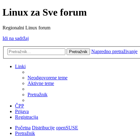
Linux za Sve forum
Regionalni Linux forum
Idi na sadržaj
Napredno pretraživanje
Pretražnik
Linki
Neodgovorene teme
Aktivne teme
Pretražnik
ČPP
Prijava
Registracija
Početna
Distribucije
openSUSE
Pretražnik