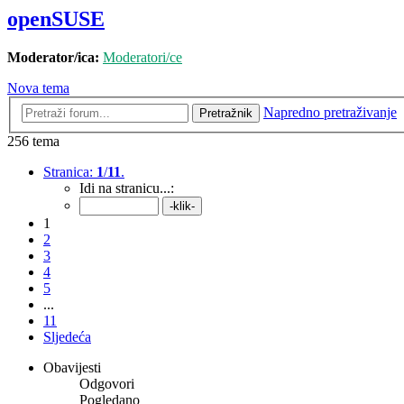
openSUSE
Moderator/ica:
Moderatori/ce
Nova tema
Napredno pretraživanje
Pretražnik
256 tema
Stranica:
1
/
11
.
Idi na stranicu...:
1
2
3
4
5
...
11
Sljedeća
Obavijesti
Odgovori
Pogledano