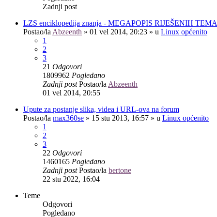
Zadnji post
LZS enciklopedija znanja - MEGAPOPIS RIJEŠENIH TEM
Postao/la
Abzeenth
»
01 vel 2014, 20:23
» u
Linux općenito
1
2
3
21
Odgovori
1809962
Pogledano
Zadnji post
Postao/la
Abzeenth
01 vel 2014, 20:55
Upute za postanje slika, videa i URL-ova na forum
Postao/la
max360se
»
15 stu 2013, 16:57
» u
Linux općenito
1
2
3
22
Odgovori
1460165
Pogledano
Zadnji post
Postao/la
bertone
22 stu 2022, 16:04
Teme
Odgovori
Pogledano