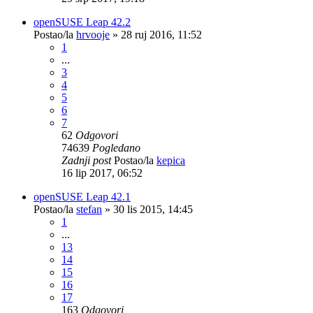
openSUSE Leap 42.2
Postao/la
hrvooje
»
28 ruj 2016, 11:52
1
...
3
4
5
6
7
62
Odgovori
74639
Pogledano
Zadnji post
Postao/la
kepica
16 lip 2017, 06:52
openSUSE Leap 42.1
Postao/la
stefan
»
30 lis 2015, 14:45
1
...
13
14
15
16
17
163
Odgovori