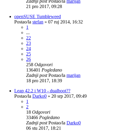
Zadnji post
Postao/la
marijan
21 pro 2017, 09:28
openSUSE Tumbleweed
Postao/la
stefan
»
07 ruj 2014, 16:32
1
...
22
23
24
25
26
258
Odgovori
136401
Pogledano
Zadnji post
Postao/la
marijan
18 pro 2017, 18:39
Leap 42.2 i W10 - dualboot??
Postao/la
Darko0
»
20 srp 2017, 09:49
1
2
18
Odgovori
33466
Pogledano
Zadnji post
Postao/la
Darko0
06 stu 2017, 18:21