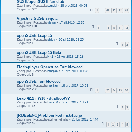
SUSE/openSUSE fan club!
Zadnji post Postao/la
pandul
«
18 pro 2025, 00:25
Odgovori:
683
1
66
67
68
69
...
Vijesti iz SUSE svijeta
Zadnji post Postao/la
vision
«
17 sij 2018, 12:15
Odgovori:
110
1
9
10
11
12
...
openSUSE Leap 15
Zadnji post Postao/la
shicy
«
10 sij 2019, 09:25
Odgovori:
10
1
2
openSUSE Leap 15 Beta
Zadnji post Postao/la
l4k1
«
26 vel 2018, 15:02
Odgovori:
5
Flash-player Opensuse Tumbleweed
Zadnji post Postao/la
marijan
«
21 pro 2017, 09:28
Odgovori:
6
openSUSE Tumbleweed
Zadnji post Postao/la
marijan
«
18 pro 2017, 18:39
Odgovori:
258
1
23
24
25
26
...
Leap 42.2 i W10 - dualboot??
Zadnji post Postao/la
Darko0
«
06 stu 2017, 18:21
Odgovori:
18
1
2
[RIJEŠENO]Problem kod instalacije
Zadnji post Postao/la
exithus lethalis
«
28 kol 2017, 17:44
Odgovori:
45
1
2
3
4
5