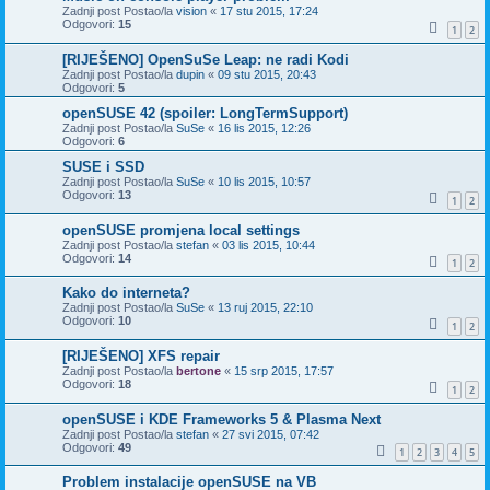
Zadnji post Postao/la
vision
«
17 stu 2015, 17:24
Odgovori:
15
1
2
[RIJEŠENO] OpenSuSe Leap: ne radi Kodi
Zadnji post Postao/la
dupin
«
09 stu 2015, 20:43
Odgovori:
5
openSUSE 42 (spoiler: LongTermSupport)
Zadnji post Postao/la
SuSe
«
16 lis 2015, 12:26
Odgovori:
6
SUSE i SSD
Zadnji post Postao/la
SuSe
«
10 lis 2015, 10:57
Odgovori:
13
1
2
openSUSE promjena local settings
Zadnji post Postao/la
stefan
«
03 lis 2015, 10:44
Odgovori:
14
1
2
Kako do interneta?
Zadnji post Postao/la
SuSe
«
13 ruj 2015, 22:10
Odgovori:
10
1
2
[RIJEŠENO] XFS repair
Zadnji post Postao/la
bertone
«
15 srp 2015, 17:57
Odgovori:
18
1
2
openSUSE i KDE Frameworks 5 & Plasma Next
Zadnji post Postao/la
stefan
«
27 svi 2015, 07:42
Odgovori:
49
1
2
3
4
5
Problem instalacije openSUSE na VB