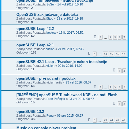
openSUSE Tumbleweed - Guide/Tweakanje
Zadnji post Postao/la
SuSe
«
14 kol 2017, 10:10
Odgovori:
2
OpenSUSE zaključavanje datoteka
Zadnji post Postao/la
iStop
«
29 srp 2017, 19:18
Odgovori:
9
openSUSE Leap 42.2
Zadnji post Postao/la
kepica
«
16 lip 2017, 06:52
Odgovori:
62
1
4
5
6
7
...
openSUSE Leap 42.1
Zadnji post Postao/la
vision
«
24 vel 2017, 18:36
Odgovori:
163
1
14
15
16
17
...
openSUSE 42.1 Leap - Tweakanje nakon instalacije
Zadnji post Postao/la
vision
«
09 lis 2016, 14:02
Odgovori:
11
1
2
openSUSE - prvi susret i početak
Zadnji post Postao/la
vicium artis
«
23 vel 2016, 08:57
Odgovori:
63
1
4
5
6
7
...
[RIJEŠENO] openSUSE Tumbleweed KDE - ne radi Flash
Zadnji post Postao/la
Fran Pećnjak
«
23 vel 2016, 08:57
Odgovori:
15
1
2
openSUSE 13.2
Zadnji post Postao/la
Fugu
«
03 pro 2015, 09:17
Odgovori:
456
1
43
44
45
46
...
Music on console player problem