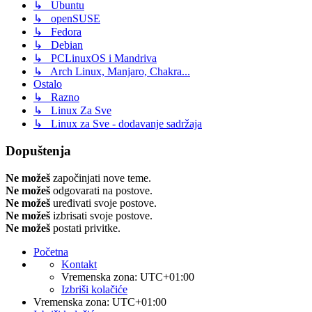
↳ Ubuntu
↳ openSUSE
↳ Fedora
↳ Debian
↳ PCLinuxOS i Mandriva
↳ Arch Linux, Manjaro, Chakra...
Ostalo
↳ Razno
↳ Linux Za Sve
↳ Linux za Sve - dodavanje sadržaja
Dopuštenja
Ne možeš
započinjati nove teme.
Ne možeš
odgovarati na postove.
Ne možeš
uređivati svoje postove.
Ne možeš
izbrisati svoje postove.
Ne možeš
postati privitke.
Početna
Kontakt
Vremenska zona:
UTC+01:00
Izbriši kolačiće
Vremenska zona:
UTC+01:00