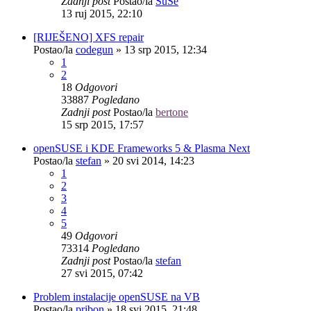
Zadnji post
Postao/la
SuSe
13 ruj 2015, 22:10
[RIJEŠENO] XFS repair
Postao/la
codegun
»
13 srp 2015, 12:34
1
2
18
Odgovori
33887
Pogledano
Zadnji post
Postao/la
bertone
15 srp 2015, 17:57
openSUSE i KDE Frameworks 5 & Plasma Next
Postao/la
stefan
»
20 svi 2014, 14:23
1
2
3
4
5
49
Odgovori
73314
Pogledano
Zadnji post
Postao/la
stefan
27 svi 2015, 07:42
Problem instalacije openSUSE na VB
Postao/la
pribon
»
18 svi 2015, 21:48