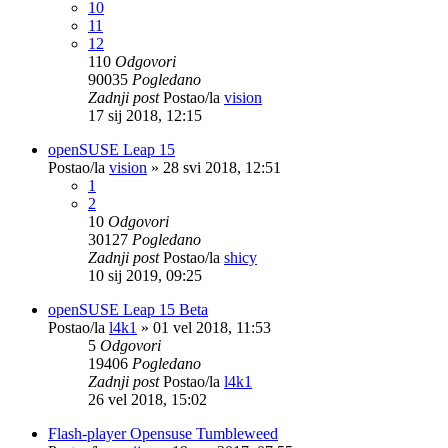
10
11
12
110
Odgovori
90035
Pogledano
Zadnji post
Postao/la
vision
17 sij 2018, 12:15
openSUSE Leap 15
Postao/la
vision
»
28 svi 2018, 12:51
1
2
10
Odgovori
30127
Pogledano
Zadnji post
Postao/la
shicy
10 sij 2019, 09:25
openSUSE Leap 15 Beta
Postao/la
l4k1
»
01 vel 2018, 11:53
5
Odgovori
19406
Pogledano
Zadnji post
Postao/la
l4k1
26 vel 2018, 15:02
Flash-player Opensuse Tumbleweed