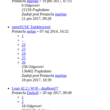
Postao/la
marijan
»
19 pro 2017, 07:55
6
Odgovori
21218
Pogledano
Zadnji post
Postao/la
marijan
21 pro 2017, 09:28
openSUSE Tumbleweed
Postao/la
stefan
»
07 ruj 2014, 16:32
1
...
22
23
24
25
26
258
Odgovori
136402
Pogledano
Zadnji post
Postao/la
marijan
18 pro 2017, 18:39
Leap 42.2 i W10 - dualboot??
Postao/la
Darko0
»
20 srp 2017, 09:49
1
2
18
Odgovori