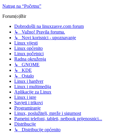
Natrag na “Početnu”
Forum(o)Bir
Dobrodošli na linuxzasve.com forum
↳ Važno! Pravila foruma.
↳ Novi korisnici - upoznavanje
Linux vijesti
Linux općenito
Linux početnici
Radna okruženja
↳ GNOME
↳ KDE
↳ Ostalo
Linux i hardver
Linux i multimedija
Aplikacije za Linux
Linux i igre
Savjeti i trikovi
Programiranje
Linux, poslužitelj, mreže i sigurnost
Pametni telefoni, tableti, netbook prijenosnici...
Distribucije
↳ Distribucije općenito