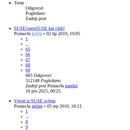
Teme
Odgovori
Pogledano
Zadnji post
SUSE/openSUSE fan club!
Postao/la
iv@n
»
02 lip 2010, 19:05
1
...
65
66
67
68
69
683
Odgovori
312148
Pogledano
Zadnji post
Postao/la
pandul
18 pro 2025, 00:25
Vijesti iz SUSE svijeta
Postao/la
stefan
»
05 srp 2010, 18:12
1
...
8
9