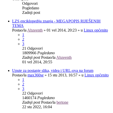
Odgovori
Pogledano
Zadnji post
LZS enciklopedija znanja - MEGAPOPIS RIJEŠENIH
TEMA
Postao/la
Abzeenth
»
01 vel 2014, 20:23
» u
Linux općenito
1
2
3
21
Odgovori
1809966
Pogledano
Zadnji post
Postao/la
Abzeenth
01 vel 2014, 20:55
Upute za postanje slika, videa i URL-ova na forum
Postao/la
max360se
»
15 stu 2013, 16:57
» u
Linux općenito
1
2
3
22
Odgovori
1460174
Pogledano
Zadnji post
Postao/la
bertone
22 stu 2022, 16:04