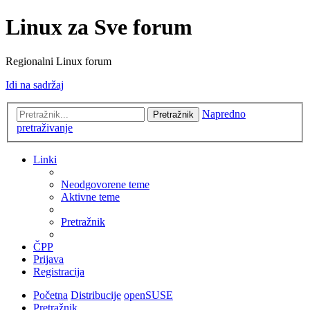
Linux za Sve forum
Regionalni Linux forum
Idi na sadržaj
Napredno
Pretražnik
pretraživanje
Linki
Neodgovorene teme
Aktivne teme
Pretražnik
ČPP
Prijava
Registracija
Početna
Distribucije
openSUSE
Pretražnik