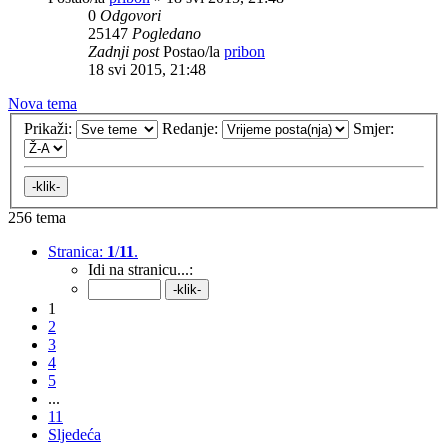
0
Odgovori
25147
Pogledano
Zadnji post
Postao/la
pribon
18 svi 2015, 21:48
Nova tema
Prikaži:
Redanje:
Smjer:
256 tema
Stranica:
1
/
11
.
Idi na stranicu...:
1
2
3
4
5
...
11
Sljedeća