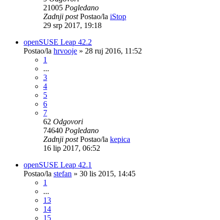
21005
Pogledano
Zadnji post
Postao/la
iStop
29 srp 2017, 19:18
openSUSE Leap 42.2
Postao/la
hrvooje
»
28 ruj 2016, 11:52
1
...
3
4
5
6
7
62
Odgovori
74640
Pogledano
Zadnji post
Postao/la
kepica
16 lip 2017, 06:52
openSUSE Leap 42.1
Postao/la
stefan
»
30 lis 2015, 14:45
1
...
13
14
15