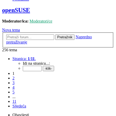
openSUSE
Moderator/ica:
Moderatori/ce
Nova tema
Napredno
Pretražnik
pretraživanje
256 tema
Stranica:
1
/
11
.
Idi na stranicu...:
1
2
3
4
5
...
11
Sljedeća
Obavijesti