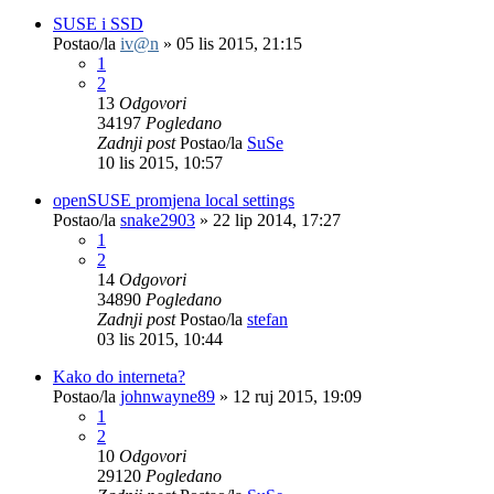
SUSE i SSD
Postao/la
iv@n
»
05 lis 2015, 21:15
1
2
13
Odgovori
34197
Pogledano
Zadnji post
Postao/la
SuSe
10 lis 2015, 10:57
openSUSE promjena local settings
Postao/la
snake2903
»
22 lip 2014, 17:27
1
2
14
Odgovori
34890
Pogledano
Zadnji post
Postao/la
stefan
03 lis 2015, 10:44
Kako do interneta?
Postao/la
johnwayne89
»
12 ruj 2015, 19:09
1
2
10
Odgovori
29120
Pogledano