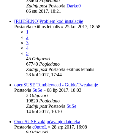
33466
Pogledano
Zadnji post
Postao/la
Darko0
06 stu 2017, 18:21
[RIJEŠENO]Problem kod instalacije
Postao/la
exithus lethalis
»
25 kol 2017, 18:58
1
2
3
4
5
45
Odgovori
67740
Pogledano
Zadnji post
Postao/la
exithus lethalis
28 kol 2017, 17:44
openSUSE Tumbleweed - Guide/Tweakanje
Postao/la
SuSe
»
08 lip 2017, 18:03
2
Odgovori
19820
Pogledano
Zadnji post
Postao/la
SuSe
14 kol 2017, 10:10
OpenSUSE zaključavanje datoteka
Postao/la
c0ntroL
»
28 srp 2017, 16:08
9
Odgovori