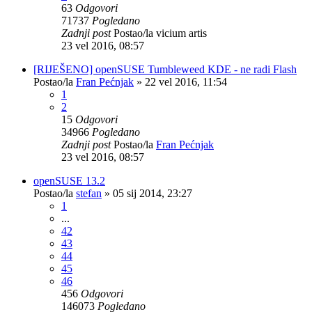
63
Odgovori
71737
Pogledano
Zadnji post
Postao/la
vicium artis
23 vel 2016, 08:57
[RIJEŠENO] openSUSE Tumbleweed KDE - ne radi Flash
Postao/la
Fran Pećnjak
»
22 vel 2016, 11:54
1
2
15
Odgovori
34966
Pogledano
Zadnji post
Postao/la
Fran Pećnjak
23 vel 2016, 08:57
openSUSE 13.2
Postao/la
stefan
»
05 sij 2014, 23:27
1
...
42
43
44
45
46
456
Odgovori
146073
Pogledano