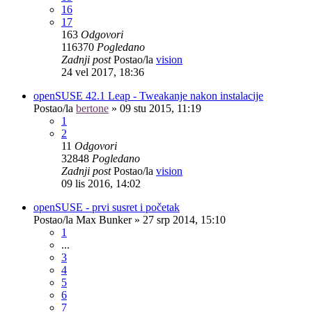
16
17
163
Odgovori
116370
Pogledano
Zadnji post
Postao/la
vision
24 vel 2017, 18:36
openSUSE 42.1 Leap - Tweakanje nakon instalacije
Postao/la
bertone
»
09 stu 2015, 11:19
1
2
11
Odgovori
32848
Pogledano
Zadnji post
Postao/la
vision
09 lis 2016, 14:02
openSUSE - prvi susret i početak
Postao/la
Max Bunker
»
27 srp 2014, 15:10
1
...
3
4
5
6
7