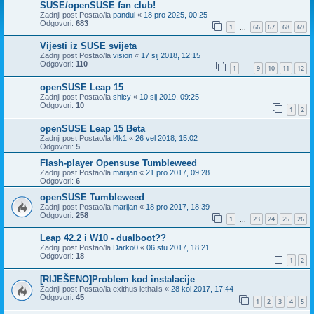
SUSE/openSUSE fan club!
Zadnji post Postao/la
pandul
«
18 pro 2025, 00:25
Odgovori:
683
1
66
67
68
69
...
Vijesti iz SUSE svijeta
Zadnji post Postao/la
vision
«
17 sij 2018, 12:15
Odgovori:
110
1
9
10
11
12
...
openSUSE Leap 15
Zadnji post Postao/la
shicy
«
10 sij 2019, 09:25
Odgovori:
10
1
2
openSUSE Leap 15 Beta
Zadnji post Postao/la
l4k1
«
26 vel 2018, 15:02
Odgovori:
5
Flash-player Opensuse Tumbleweed
Zadnji post Postao/la
marijan
«
21 pro 2017, 09:28
Odgovori:
6
openSUSE Tumbleweed
Zadnji post Postao/la
marijan
«
18 pro 2017, 18:39
Odgovori:
258
1
23
24
25
26
...
Leap 42.2 i W10 - dualboot??
Zadnji post Postao/la
Darko0
«
06 stu 2017, 18:21
Odgovori:
18
1
2
[RIJEŠENO]Problem kod instalacije
Zadnji post Postao/la
exithus lethalis
«
28 kol 2017, 17:44
Odgovori:
45
1
2
3
4
5