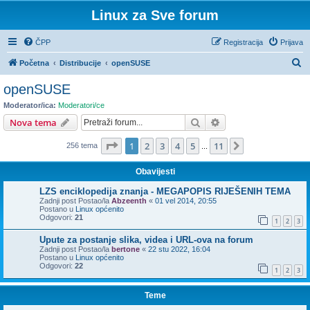
Linux za Sve forum
ČPP
Registracija
Prijava
P
Početna
Distribucije
openSUSE
r
openSUSE
e
Moderator/ica:
Moderatori/ce
t
Pretražnik
Napredno pretraživ
Nova tema
r
Stranica:
1
/
11
.
1
2
3
4
5
11
Sljedeća
256 tema
a
...
ž
Obavijesti
n
LZS enciklopedija znanja - MEGAPOPIS RIJEŠENIH TEMA
i
Zadnji post Postao/la
Abzeenth
«
01 vel 2014, 20:55
Postano u
Linux općenito
k
Odgovori:
21
1
2
3
Upute za postanje slika, videa i URL-ova na forum
Zadnji post Postao/la
bertone
«
22 stu 2022, 16:04
Postano u
Linux općenito
Odgovori:
22
1
2
3
Teme