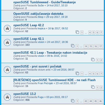
openSUSE Tumbleweed - Guide/Tweakanje
Zadnji post Postao/la
SuSe
«
14 kol 2017, 10:10
Odgovori:
2
OpenSUSE zaključavanje datoteka
Zadnji post Postao/la
iStop
«
29 srp 2017, 19:18
Odgovori:
9
openSUSE Leap 42.2
Zadnji post Postao/la
kepica
«
16 lip 2017, 06:52
Odgovori:
62
1
4
5
6
7
...
openSUSE Leap 42.1
Zadnji post Postao/la
vision
«
24 vel 2017, 18:36
Odgovori:
163
1
14
15
16
17
...
openSUSE 42.1 Leap - Tweakanje nakon instalacije
Zadnji post Postao/la
vision
«
09 lis 2016, 14:02
Odgovori:
11
1
2
openSUSE - prvi susret i početak
Zadnji post Postao/la
vicium artis
«
23 vel 2016, 08:57
Odgovori:
63
1
4
5
6
7
...
[RIJEŠENO] openSUSE Tumbleweed KDE - ne radi Flash
Zadnji post Postao/la
Fran Pećnjak
«
23 vel 2016, 08:57
Odgovori:
15
1
2
openSUSE 13.2
Zadnji post Postao/la
Fugu
«
03 pro 2015, 09:17
Odgovori:
456
1
43
44
45
46
...