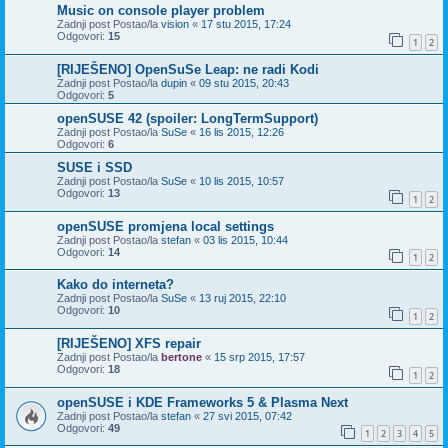
Music on console player problem
Zadnji post Postao/la
vision
«
17 stu 2015, 17:24
Odgovori:
15
1
2
[RIJEŠENO] OpenSuSe Leap: ne radi Kodi
Zadnji post Postao/la
dupin
«
09 stu 2015, 20:43
Odgovori:
5
openSUSE 42 (spoiler: LongTermSupport)
Zadnji post Postao/la
SuSe
«
16 lis 2015, 12:26
Odgovori:
6
SUSE i SSD
Zadnji post Postao/la
SuSe
«
10 lis 2015, 10:57
Odgovori:
13
1
2
openSUSE promjena local settings
Zadnji post Postao/la
stefan
«
03 lis 2015, 10:44
Odgovori:
14
1
2
Kako do interneta?
Zadnji post Postao/la
SuSe
«
13 ruj 2015, 22:10
Odgovori:
10
1
2
[RIJEŠENO] XFS repair
Zadnji post Postao/la
bertone
«
15 srp 2015, 17:57
Odgovori:
18
1
2
openSUSE i KDE Frameworks 5 & Plasma Next
Zadnji post Postao/la
stefan
«
27 svi 2015, 07:42
Odgovori:
49
1
2
3
4
5