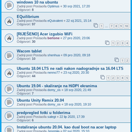
windows 10 na ubuntu
Zadnji post Postao/la
Optimus
«
30 srp 2021, 17:20
Odgovori:
8
EQuilibrium
Zadnji post Postao/la
eQuivalent
«
22 sij 2021, 15:14
Odgovori:
97
1
7
8
9
10
...
[RIJEŠENO] Acer izgubio WiFi
Zadnji post Postao/la
bertone
«
27 pro 2020, 23:06
Odgovori:
30
1
2
3
4
Wacom tablet
Zadnji post Postao/la
shenhua
«
09 pro 2020, 09:18
Odgovori:
10
1
2
Ubuntu 18.04 LTS ne radi nakon nadogradnje sa 16.04 LTS
Zadnji post Postao/la
nenno77
«
23 ruj 2020, 20:30
Odgovori:
44
1
2
3
4
5
Ubuntu 19.04 - skaliranje na HiDPI ekranima
Zadnji post Postao/la
domy_os
«
18 srp 2020, 21:49
Odgovori:
7
Ubuntu Unity Remix 20.04
Zadnji post Postao/la
domy_os
«
18 srp 2020, 19:10
predpregled fotki u folderima
Zadnji post Postao/la
salegt
«
22 lip 2020, 17:39
Odgovori:
6
Instaliranje ubuntu 20.04. kao dual boot na acer laptop
Zadnji post Postao/la
Jeremija
«
02 svi 2020, 15:10