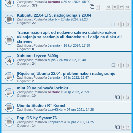
Zadnji post Postao/la
bertone
«
30 stu 2024, 08:09
Odgovori:
379
1
35
36
37
38
...
Kubuntu 22.04 LTS, nadogradnja s 20.04
Zadnji post Postao/la
bikerbj
«
28 stu 2024, 21:23
Odgovori:
22
1
2
3
Transmission apl. od nedavno sakriva datoteke nakon
uklanjanja sa seedanja ali datoteke su i dalje na disku ali
skrivene
Zadnji post Postao/la
Jeremija
«
16 kol 2024, 17:30
Odgovori:
8
Xubuntu i ryzen 3400g
Zadnji post Postao/la
dupin
«
24 stu 2022, 19:40
Odgovori:
24
1
2
3
[Riješeno] Ubuntu 22.04. problem nakon nadogradnje
Zadnji post Postao/la
Jeremija
«
24 lis 2022, 16:47
Odgovori:
2
mint 20 ne prihvaća lozinku
Zadnji post Postao/la
bertone
«
20 lip 2022, 20:59
Odgovori:
10
1
2
Ubuntu Studio i RT Kernel
Zadnji post Postao/la
LazyKitKat
«
07 pro 2021, 14:28
Pop_OS by System76
Zadnji post Postao/la
LazyKitKat
«
07 pro 2021, 14:25
Odgovori:
14
1
2