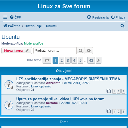
Linux za Sve forum
ČPP
Registracija
Prijava
P
Početna
Distribucije
Ubuntu
r
Ubuntu
e
Moderator/ica:
Moderatori/ce
t
Pretražnik
Napredno pretraživ
Nova tema
r
Stranica:
1
/
43
.
1
2
3
4
5
43
Sljedeća
1061 tema
a
...
ž
Obavijesti
n
LZS enciklopedija znanja - MEGAPOPIS RIJEŠENIH TEMA
i
Zadnji post Postao/la
Abzeenth
«
01 vel 2014, 20:55
Postano u
Linux općenito
k
Odgovori:
21
1
2
3
Upute za postanje slika, videa i URL-ova na forum
Zadnji post Postao/la
bertone
«
22 stu 2022, 16:04
Postano u
Linux općenito
Odgovori:
22
1
2
3
Teme