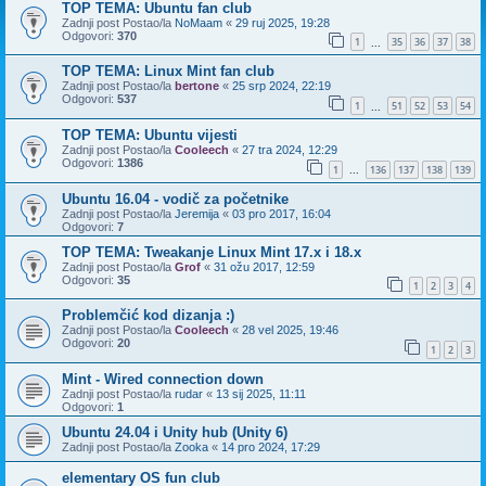
TOP TEMA: Ubuntu fan club
Zadnji post Postao/la
NoMaam
«
29 ruj 2025, 19:28
Odgovori:
370
1
35
36
37
38
...
TOP TEMA: Linux Mint fan club
Zadnji post Postao/la
bertone
«
25 srp 2024, 22:19
Odgovori:
537
1
51
52
53
54
...
TOP TEMA: Ubuntu vijesti
Zadnji post Postao/la
Cooleech
«
27 tra 2024, 12:29
Odgovori:
1386
1
136
137
138
139
...
Ubuntu 16.04 - vodič za početnike
Zadnji post Postao/la
Jeremija
«
03 pro 2017, 16:04
Odgovori:
7
TOP TEMA: Tweakanje Linux Mint 17.x i 18.x
Zadnji post Postao/la
Grof
«
31 ožu 2017, 12:59
Odgovori:
35
1
2
3
4
Problemčić kod dizanja :)
Zadnji post Postao/la
Cooleech
«
28 vel 2025, 19:46
Odgovori:
20
1
2
3
Mint - Wired connection down
Zadnji post Postao/la
rudar
«
13 sij 2025, 11:11
Odgovori:
1
Ubuntu 24.04 i Unity hub (Unity 6)
Zadnji post Postao/la
Zooka
«
14 pro 2024, 17:29
elementary OS fun club