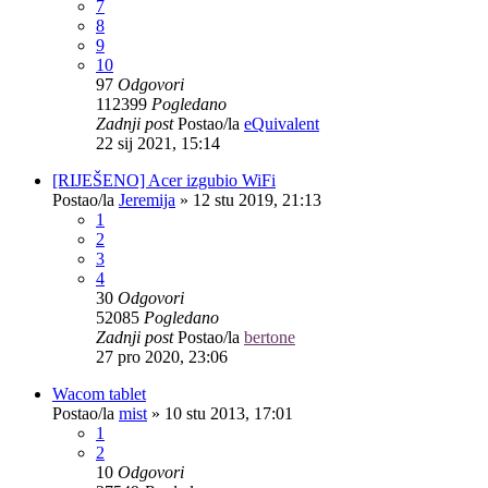
7
8
9
10
97
Odgovori
112399
Pogledano
Zadnji post
Postao/la
eQuivalent
22 sij 2021, 15:14
[RIJEŠENO] Acer izgubio WiFi
Postao/la
Jeremija
»
12 stu 2019, 21:13
1
2
3
4
30
Odgovori
52085
Pogledano
Zadnji post
Postao/la
bertone
27 pro 2020, 23:06
Wacom tablet
Postao/la
mist
»
10 stu 2013, 17:01
1
2
10
Odgovori