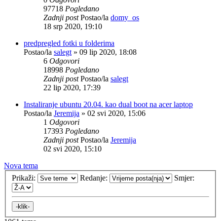
97718
Pogledano
Zadnji post
Postao/la
domy_os
18 srp 2020, 19:10
predpregled fotki u folderima
Postao/la
salegt
»
09 lip 2020, 18:08
6
Odgovori
18998
Pogledano
Zadnji post
Postao/la
salegt
22 lip 2020, 17:39
Instaliranje ubuntu 20.04. kao dual boot na acer laptop
Postao/la
Jeremija
»
02 svi 2020, 15:06
1
Odgovori
17393
Pogledano
Zadnji post
Postao/la
Jeremija
02 svi 2020, 15:10
Nova tema
Prikaži:
Redanje:
Smjer: