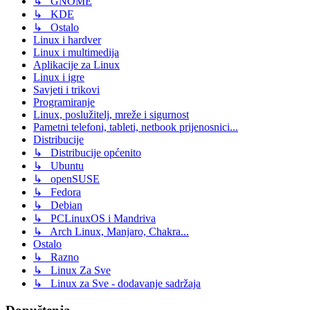
↳ GNOME
↳ KDE
↳ Ostalo
Linux i hardver
Linux i multimedija
Aplikacije za Linux
Linux i igre
Savjeti i trikovi
Programiranje
Linux, poslužitelj, mreže i sigurnost
Pametni telefoni, tableti, netbook prijenosnici...
Distribucije
↳ Distribucije općenito
↳ Ubuntu
↳ openSUSE
↳ Fedora
↳ Debian
↳ PCLinuxOS i Mandriva
↳ Arch Linux, Manjaro, Chakra...
Ostalo
↳ Razno
↳ Linux Za Sve
↳ Linux za Sve - dodavanje sadržaja