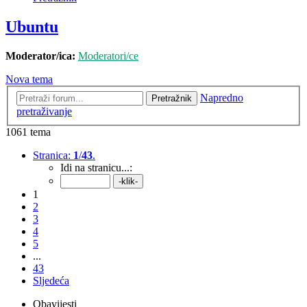
Ubuntu
Moderator/ica:
Moderatori/ce
Nova tema
Napredno
Pretražnik
pretraživanje
1061 tema
Stranica:
1
/
43
.
Idi na stranicu...:
1
2
3
4
5
...
43
Sljedeća
Obavijesti