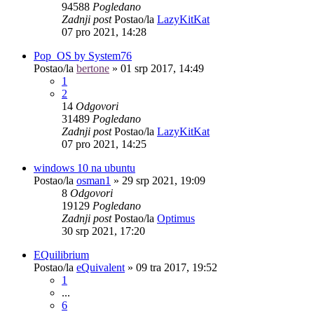
94588
Pogledano
Zadnji post
Postao/la
LazyKitKat
07 pro 2021, 14:28
Pop_OS by System76
Postao/la
bertone
»
01 srp 2017, 14:49
1
2
14
Odgovori
31489
Pogledano
Zadnji post
Postao/la
LazyKitKat
07 pro 2021, 14:25
windows 10 na ubuntu
Postao/la
osman1
»
29 srp 2021, 19:09
8
Odgovori
19129
Pogledano
Zadnji post
Postao/la
Optimus
30 srp 2021, 17:20
EQuilibrium
Postao/la
eQuivalent
»
09 tra 2017, 19:52
1
...
6