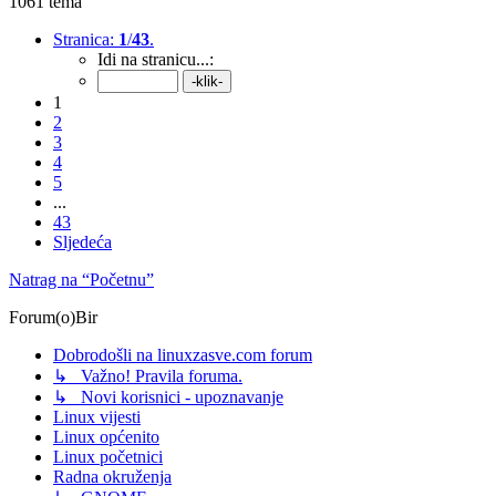
1061 tema
Stranica:
1
/
43
.
Idi na stranicu...:
1
2
3
4
5
...
43
Sljedeća
Natrag na “Početnu”
Forum(o)Bir
Dobrodošli na linuxzasve.com forum
↳ Važno! Pravila foruma.
↳ Novi korisnici - upoznavanje
Linux vijesti
Linux općenito
Linux početnici
Radna okruženja