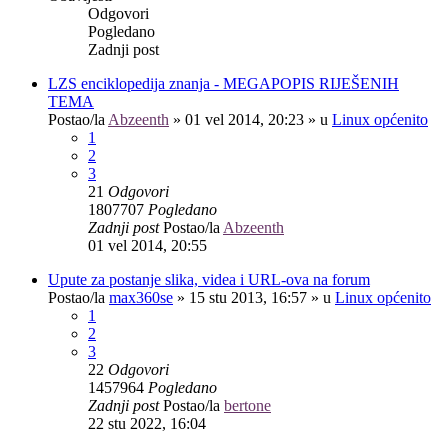
Odgovori
Pogledano
Zadnji post
LZS enciklopedija znanja - MEGAPOPIS RIJEŠENIH
TEMA
Postao/la
Abzeenth
»
01 vel 2014, 20:23
» u
Linux općenito
1
2
3
21
Odgovori
1807707
Pogledano
Zadnji post
Postao/la
Abzeenth
01 vel 2014, 20:55
Upute za postanje slika, videa i URL-ova na forum
Postao/la
max360se
»
15 stu 2013, 16:57
» u
Linux općenito
1
2
3
22
Odgovori
1457964
Pogledano
Zadnji post
Postao/la
bertone
22 stu 2022, 16:04