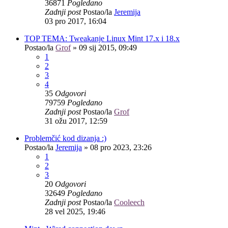
36871
Pogledano
Zadnji post
Postao/la
Jeremija
03 pro 2017, 16:04
TOP TEMA: Tweakanje Linux Mint 17.x i 18.x
Postao/la
Grof
»
09 sij 2015, 09:49
1
2
3
4
35
Odgovori
79759
Pogledano
Zadnji post
Postao/la
Grof
31 ožu 2017, 12:59
Problemčić kod dizanja :)
Postao/la
Jeremija
»
08 pro 2023, 23:26
1
2
3
20
Odgovori
32649
Pogledano
Zadnji post
Postao/la
Cooleech
28 vel 2025, 19:46