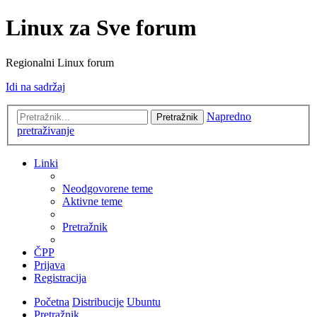
Linux za Sve forum
Regionalni Linux forum
Idi na sadržaj
Napredno
Pretražnik
pretraživanje
Linki
Neodgovorene teme
Aktivne teme
Pretražnik
ČPP
Prijava
Registracija
Početna
Distribucije
Ubuntu
Pretražnik