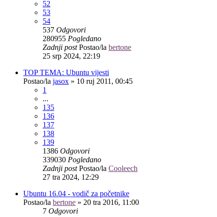
52
53
54
537
Odgovori
280955
Pogledano
Zadnji post
Postao/la
bertone
25 srp 2024, 22:19
TOP TEMA: Ubuntu vijesti
Postao/la
jasox
»
10 ruj 2011, 00:45
1
...
135
136
137
138
139
1386
Odgovori
339030
Pogledano
Zadnji post
Postao/la
Cooleech
27 tra 2024, 12:29
Ubuntu 16.04 - vodič za početnike
Postao/la
bertone
»
20 tra 2016, 11:00
7
Odgovori