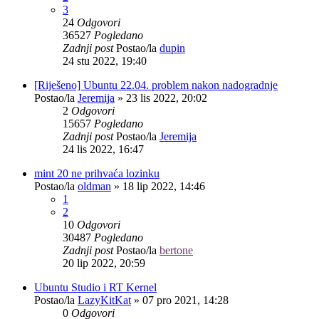
3
24
Odgovori
36527
Pogledano
Zadnji post
Postao/la
dupin
24 stu 2022, 19:40
[Riješeno] Ubuntu 22.04. problem nakon nadogradnje
Postao/la
Jeremija
»
23 lis 2022, 20:02
2
Odgovori
15657
Pogledano
Zadnji post
Postao/la
Jeremija
24 lis 2022, 16:47
mint 20 ne prihvaća lozinku
Postao/la
oldman
»
18 lip 2022, 14:46
1
2
10
Odgovori
30487
Pogledano
Zadnji post
Postao/la
bertone
20 lip 2022, 20:59
Ubuntu Studio i RT Kernel
Postao/la
LazyKitKat
»
07 pro 2021, 14:28
0
Odgovori