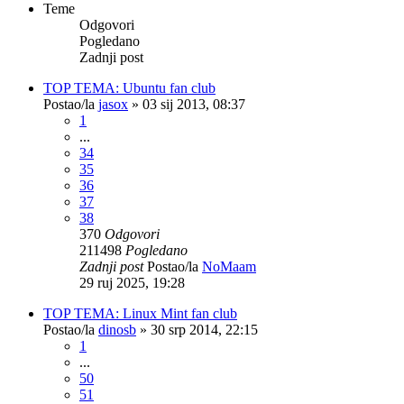
Teme
Odgovori
Pogledano
Zadnji post
TOP TEMA: Ubuntu fan club
Postao/la
jasox
»
03 sij 2013, 08:37
1
...
34
35
36
37
38
370
Odgovori
211498
Pogledano
Zadnji post
Postao/la
NoMaam
29 ruj 2025, 19:28
TOP TEMA: Linux Mint fan club
Postao/la
dinosb
»
30 srp 2014, 22:15
1
...
50
51