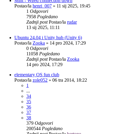
Mint - Wired connection down
Postao/la
henri_007
»
11 sij 2025, 19:45
1
Odgovori
7958
Pogledano
Zadnji post
Postao/la
rudar
13 sij 2025, 11:11
Ubuntu 24.04 i Unity hub (Unity 6)
Postao/la
Zooka
»
14 pro 2024, 17:29
0
Odgovori
11058
Pogledano
Zadnji post
Postao/la
Zooka
14 pro 2024, 17:29
elementary OS fun club
Postao/la
zole052
»
06 tra 2014, 18:22
1
...
34
35
36
37
38
379
Odgovori
200544
Pogledano
Zadnji post
Postao/la
bertone