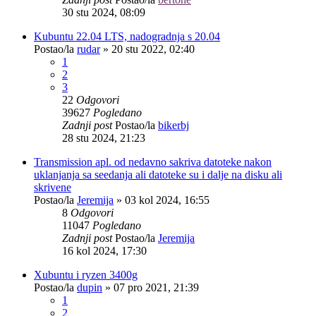
30 stu 2024, 08:09
Kubuntu 22.04 LTS, nadogradnja s 20.04
Postao/la
rudar
»
20 stu 2022, 02:40
1
2
3
22
Odgovori
39627
Pogledano
Zadnji post
Postao/la
bikerbj
28 stu 2024, 21:23
Transmission apl. od nedavno sakriva datoteke nakon
uklanjanja sa seedanja ali datoteke su i dalje na disku ali
skrivene
Postao/la
Jeremija
»
03 kol 2024, 16:55
8
Odgovori
11047
Pogledano
Zadnji post
Postao/la
Jeremija
16 kol 2024, 17:30
Xubuntu i ryzen 3400g
Postao/la
dupin
»
07 pro 2021, 21:39
1
2