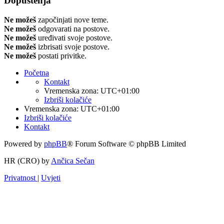
Dopuštenja
Ne možeš
započinjati nove teme.
Ne možeš
odgovarati na postove.
Ne možeš
uređivati svoje postove.
Ne možeš
izbrisati svoje postove.
Ne možeš
postati privitke.
Početna
Kontakt
Vremenska zona:
UTC+01:00
Izbriši kolačiće
Vremenska zona:
UTC+01:00
Izbriši kolačiće
Kontakt
Powered by
phpBB
® Forum Software © phpBB Limited
HR (CRO) by
Ančica Sečan
Privatnost
|
Uvjeti