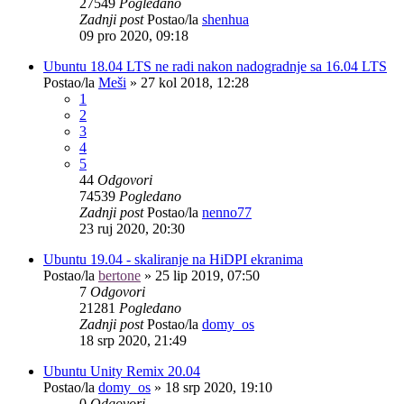
27549
Pogledano
Zadnji post
Postao/la
shenhua
09 pro 2020, 09:18
Ubuntu 18.04 LTS ne radi nakon nadogradnje sa 16.04 LTS
Postao/la
Meši
»
27 kol 2018, 12:28
1
2
3
4
5
44
Odgovori
74539
Pogledano
Zadnji post
Postao/la
nenno77
23 ruj 2020, 20:30
Ubuntu 19.04 - skaliranje na HiDPI ekranima
Postao/la
bertone
»
25 lip 2019, 07:50
7
Odgovori
21281
Pogledano
Zadnji post
Postao/la
domy_os
18 srp 2020, 21:49
Ubuntu Unity Remix 20.04
Postao/la
domy_os
»
18 srp 2020, 19:10
0
Odgovori