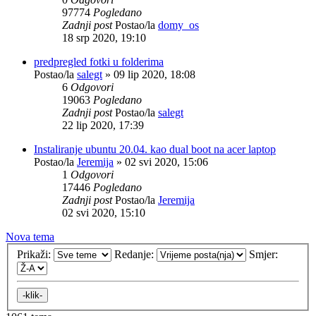
97774
Pogledano
Zadnji post
Postao/la
domy_os
18 srp 2020, 19:10
predpregled fotki u folderima
Postao/la
salegt
»
09 lip 2020, 18:08
6
Odgovori
19063
Pogledano
Zadnji post
Postao/la
salegt
22 lip 2020, 17:39
Instaliranje ubuntu 20.04. kao dual boot na acer laptop
Postao/la
Jeremija
»
02 svi 2020, 15:06
1
Odgovori
17446
Pogledano
Zadnji post
Postao/la
Jeremija
02 svi 2020, 15:10
Nova tema
Prikaži:
Redanje:
Smjer: