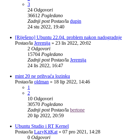
3
24
Odgovori
36612
Pogledano
Zadnji post
Postao/la
dupin
24 stu 2022, 19:40
[Riješeno] Ubuntu 22.04. problem nakon nadogradnje
Postao/la
Jeremija
»
23 lis 2022, 20:02
2
Odgovori
15704
Pogledano
Zadnji post
Postao/la
Jeremija
24 lis 2022, 16:47
mint 20 ne prihvaća lozinku
Postao/la
oldman
»
18 lip 2022, 14:46
1
2
10
Odgovori
30570
Pogledano
Zadnji post
Postao/la
bertone
20 lip 2022, 20:59
Ubuntu Studio i RT Kernel
Postao/la
LazyKitKat
»
07 pro 2021, 14:28
0
Odgovori