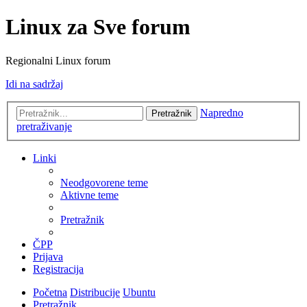
Linux za Sve forum
Regionalni Linux forum
Idi na sadržaj
Napredno
Pretražnik
pretraživanje
Linki
Neodgovorene teme
Aktivne teme
Pretražnik
ČPP
Prijava
Registracija
Početna
Distribucije
Ubuntu
Pretražnik