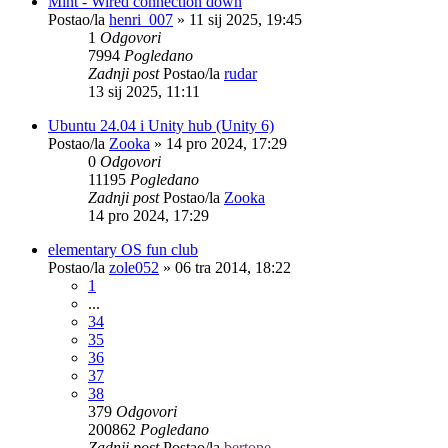
Mint - Wired connection down
Postao/la
henri_007
»
11 sij 2025, 19:45
1
Odgovori
7994
Pogledano
Zadnji post
Postao/la
rudar
13 sij 2025, 11:11
Ubuntu 24.04 i Unity hub (Unity 6)
Postao/la
Zooka
»
14 pro 2024, 17:29
0
Odgovori
11195
Pogledano
Zadnji post
Postao/la
Zooka
14 pro 2024, 17:29
elementary OS fun club
Postao/la
zole052
»
06 tra 2014, 18:22
1
...
34
35
36
37
38
379
Odgovori
200862
Pogledano
Zadnji post
Postao/la
bertone