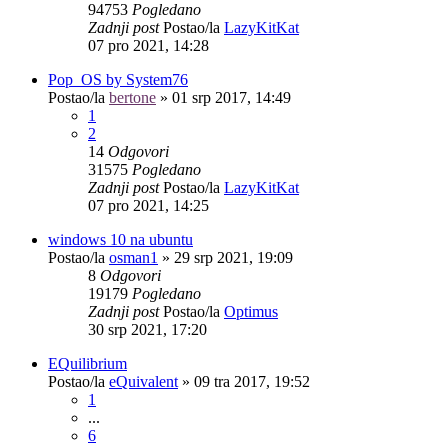
94753
Pogledano
Zadnji post
Postao/la
LazyKitKat
07 pro 2021, 14:28
Pop_OS by System76
Postao/la
bertone
»
01 srp 2017, 14:49
1
2
14
Odgovori
31575
Pogledano
Zadnji post
Postao/la
LazyKitKat
07 pro 2021, 14:25
windows 10 na ubuntu
Postao/la
osman1
»
29 srp 2021, 19:09
8
Odgovori
19179
Pogledano
Zadnji post
Postao/la
Optimus
30 srp 2021, 17:20
EQuilibrium
Postao/la
eQuivalent
»
09 tra 2017, 19:52
1
...
6