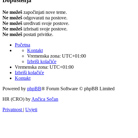
Dopuštenja
Ne možeš
započinjati nove teme.
Ne možeš
odgovarati na postove.
Ne možeš
uređivati svoje postove.
Ne možeš
izbrisati svoje postove.
Ne možeš
postati privitke.
Početna
Kontakt
Vremenska zona:
UTC+01:00
Izbriši kolačiće
Vremenska zona:
UTC+01:00
Izbriši kolačiće
Kontakt
Powered by
phpBB
® Forum Software © phpBB Limited
HR (CRO) by
Ančica Sečan
Privatnost
|
Uvjeti