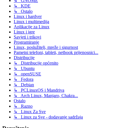
↳ GNOME
↳ KDE
↳ Ostalo
Linux i hardver
Linux i multimedija
Aplikacije za Linux
Linux i igre
Savjeti i trikovi
Programiranje
Linux, poslužitelj, mreže i sigurnost
Pametni telefoni, tableti, netbook prijenosnici...
Distribucije
↳ Distribucije općenito
↳ Ubuntu
↳ openSUSE
↳ Fedora
↳ Debian
↳ PCLinuxOS i Mandriva
↳ Arch Linux, Manjaro, Chakra...
Ostalo
↳ Razno
↳ Linux Za Sve
↳ Linux za Sve - dodavanje sadržaja