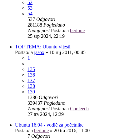
52
53
54
537
Odgovori
281188
Pogledano
Zadnji post
Postao/la
bertone
25 srp 2024, 22:19
TOP TEMA: Ubuntu vijesti
Postao/la
jasox
»
10 ruj 2011, 00:45
1
...
135
136
137
138
139
1386
Odgovori
339437
Pogledano
Zadnji post
Postao/la
Cooleech
27 tra 2024, 12:29
Ubuntu 16.04 - vodič za početnike
Postao/la
bertone
»
20 tra 2016, 11:00
7
Odgovori