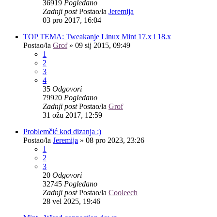
36919
Pogledano
Zadnji post
Postao/la
Jeremija
03 pro 2017, 16:04
TOP TEMA: Tweakanje Linux Mint 17.x i 18.x
Postao/la
Grof
»
09 sij 2015, 09:49
1
2
3
4
35
Odgovori
79920
Pogledano
Zadnji post
Postao/la
Grof
31 ožu 2017, 12:59
Problemčić kod dizanja :)
Postao/la
Jeremija
»
08 pro 2023, 23:26
1
2
3
20
Odgovori
32745
Pogledano
Zadnji post
Postao/la
Cooleech
28 vel 2025, 19:46