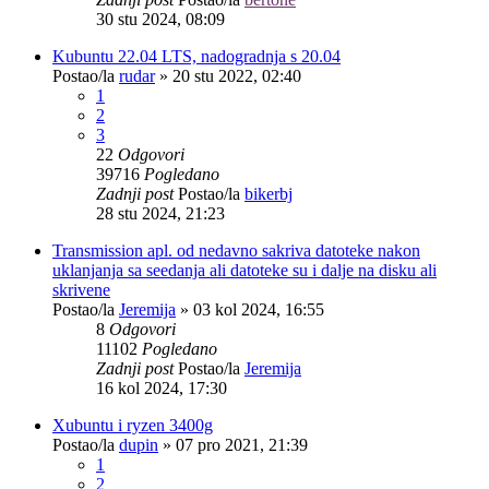
30 stu 2024, 08:09
Kubuntu 22.04 LTS, nadogradnja s 20.04
Postao/la
rudar
»
20 stu 2022, 02:40
1
2
3
22
Odgovori
39716
Pogledano
Zadnji post
Postao/la
bikerbj
28 stu 2024, 21:23
Transmission apl. od nedavno sakriva datoteke nakon
uklanjanja sa seedanja ali datoteke su i dalje na disku ali
skrivene
Postao/la
Jeremija
»
03 kol 2024, 16:55
8
Odgovori
11102
Pogledano
Zadnji post
Postao/la
Jeremija
16 kol 2024, 17:30
Xubuntu i ryzen 3400g
Postao/la
dupin
»
07 pro 2021, 21:39
1
2