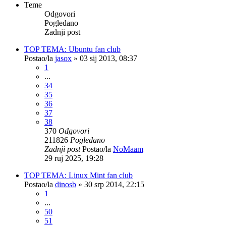
Teme
Odgovori
Pogledano
Zadnji post
TOP TEMA: Ubuntu fan club
Postao/la
jasox
»
03 sij 2013, 08:37
1
...
34
35
36
37
38
370
Odgovori
211826
Pogledano
Zadnji post
Postao/la
NoMaam
29 ruj 2025, 19:28
TOP TEMA: Linux Mint fan club
Postao/la
dinosb
»
30 srp 2014, 22:15
1
...
50
51