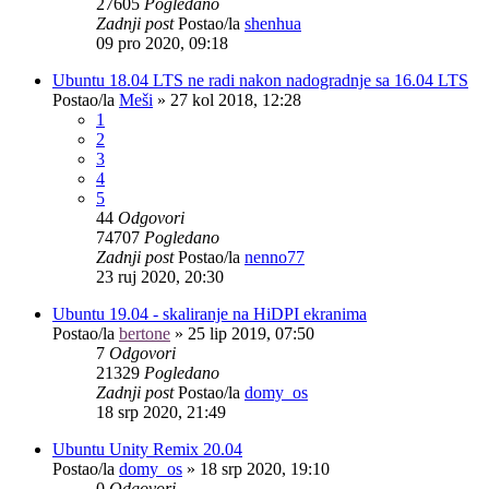
27605
Pogledano
Zadnji post
Postao/la
shenhua
09 pro 2020, 09:18
Ubuntu 18.04 LTS ne radi nakon nadogradnje sa 16.04 LTS
Postao/la
Meši
»
27 kol 2018, 12:28
1
2
3
4
5
44
Odgovori
74707
Pogledano
Zadnji post
Postao/la
nenno77
23 ruj 2020, 20:30
Ubuntu 19.04 - skaliranje na HiDPI ekranima
Postao/la
bertone
»
25 lip 2019, 07:50
7
Odgovori
21329
Pogledano
Zadnji post
Postao/la
domy_os
18 srp 2020, 21:49
Ubuntu Unity Remix 20.04
Postao/la
domy_os
»
18 srp 2020, 19:10
0
Odgovori