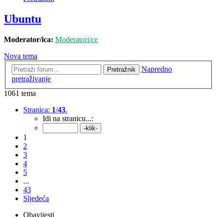
Ubuntu
Moderator/ica:
Moderatori/ce
Nova tema
Napredno
Pretražnik
pretraživanje
1061 tema
Stranica:
1
/
43
.
Idi na stranicu...:
1
2
3
4
5
...
43
Sljedeća
Obavijesti