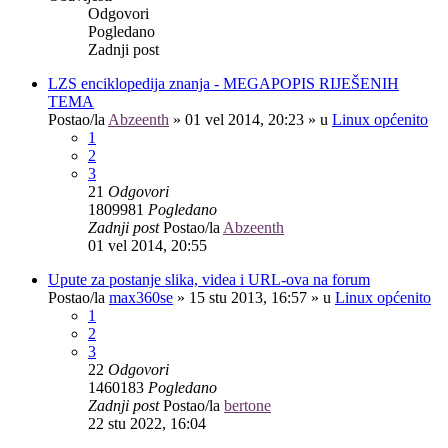
Odgovori
Pogledano
Zadnji post
LZS enciklopedija znanja - MEGAPOPIS RIJEŠENIH
TEMA
Postao/la
Abzeenth
»
01 vel 2014, 20:23
» u
Linux općenito
1
2
3
21
Odgovori
1809981
Pogledano
Zadnji post
Postao/la
Abzeenth
01 vel 2014, 20:55
Upute za postanje slika, videa i URL-ova na forum
Postao/la
max360se
»
15 stu 2013, 16:57
» u
Linux općenito
1
2
3
22
Odgovori
1460183
Pogledano
Zadnji post
Postao/la
bertone
22 stu 2022, 16:04