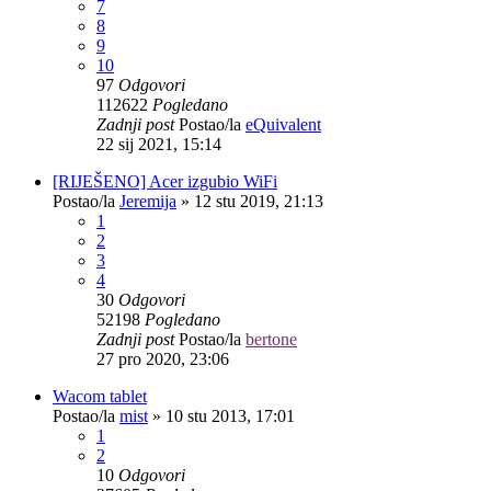
7
8
9
10
97
Odgovori
112622
Pogledano
Zadnji post
Postao/la
eQuivalent
22 sij 2021, 15:14
[RIJEŠENO] Acer izgubio WiFi
Postao/la
Jeremija
»
12 stu 2019, 21:13
1
2
3
4
30
Odgovori
52198
Pogledano
Zadnji post
Postao/la
bertone
27 pro 2020, 23:06
Wacom tablet
Postao/la
mist
»
10 stu 2013, 17:01
1
2
10
Odgovori