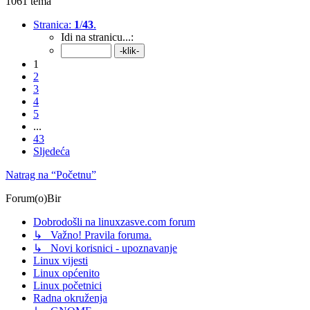
1061 tema
Stranica:
1
/
43
.
Idi na stranicu...:
1
2
3
4
5
...
43
Sljedeća
Natrag na “Početnu”
Forum(o)Bir
Dobrodošli na linuxzasve.com forum
↳ Važno! Pravila foruma.
↳ Novi korisnici - upoznavanje
Linux vijesti
Linux općenito
Linux početnici
Radna okruženja