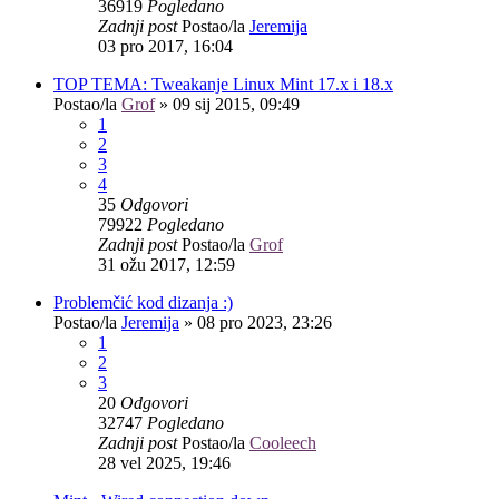
36919
Pogledano
Zadnji post
Postao/la
Jeremija
03 pro 2017, 16:04
TOP TEMA: Tweakanje Linux Mint 17.x i 18.x
Postao/la
Grof
»
09 sij 2015, 09:49
1
2
3
4
35
Odgovori
79922
Pogledano
Zadnji post
Postao/la
Grof
31 ožu 2017, 12:59
Problemčić kod dizanja :)
Postao/la
Jeremija
»
08 pro 2023, 23:26
1
2
3
20
Odgovori
32747
Pogledano
Zadnji post
Postao/la
Cooleech
28 vel 2025, 19:46