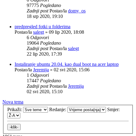
97775
Pogledano
Zadnji post
Postao/la
domy_os
18 srp 2020, 19:10
predpregled fotki u folderima
Postao/la
salegt
»
09 lip 2020, 18:08
6
Odgovori
19064
Pogledano
Zadnji post
Postao/la
salegt
22 lip 2020, 17:39
Instaliranje ubuntu 20.04. kao dual boot na acer laptop
Postao/la
Jeremija
»
02 svi 2020, 15:06
1
Odgovori
17447
Pogledano
Zadnji post
Postao/la
Jeremija
02 svi 2020, 15:10
Nova tema
Prikaži:
Redanje:
Smjer: