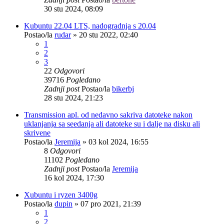
30 stu 2024, 08:09
Kubuntu 22.04 LTS, nadogradnja s 20.04
Postao/la
rudar
»
20 stu 2022, 02:40
1
2
3
22
Odgovori
39716
Pogledano
Zadnji post
Postao/la
bikerbj
28 stu 2024, 21:23
Transmission apl. od nedavno sakriva datoteke nakon
uklanjanja sa seedanja ali datoteke su i dalje na disku ali
skrivene
Postao/la
Jeremija
»
03 kol 2024, 16:55
8
Odgovori
11102
Pogledano
Zadnji post
Postao/la
Jeremija
16 kol 2024, 17:30
Xubuntu i ryzen 3400g
Postao/la
dupin
»
07 pro 2021, 21:39
1
2