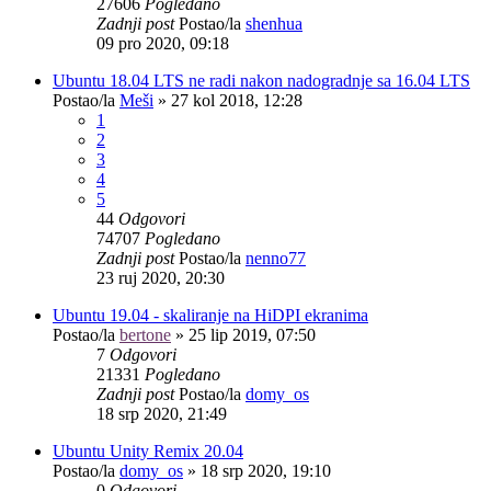
27606
Pogledano
Zadnji post
Postao/la
shenhua
09 pro 2020, 09:18
Ubuntu 18.04 LTS ne radi nakon nadogradnje sa 16.04 LTS
Postao/la
Meši
»
27 kol 2018, 12:28
1
2
3
4
5
44
Odgovori
74707
Pogledano
Zadnji post
Postao/la
nenno77
23 ruj 2020, 20:30
Ubuntu 19.04 - skaliranje na HiDPI ekranima
Postao/la
bertone
»
25 lip 2019, 07:50
7
Odgovori
21331
Pogledano
Zadnji post
Postao/la
domy_os
18 srp 2020, 21:49
Ubuntu Unity Remix 20.04
Postao/la
domy_os
»
18 srp 2020, 19:10
0
Odgovori