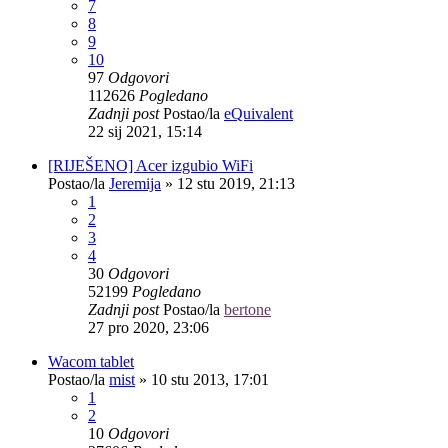
7
8
9
10
97
Odgovori
112626
Pogledano
Zadnji post
Postao/la
eQuivalent
22 sij 2021, 15:14
[RIJEŠENO] Acer izgubio WiFi
Postao/la
Jeremija
»
12 stu 2019, 21:13
1
2
3
4
30
Odgovori
52199
Pogledano
Zadnji post
Postao/la
bertone
27 pro 2020, 23:06
Wacom tablet
Postao/la
mist
»
10 stu 2013, 17:01
1
2
10
Odgovori