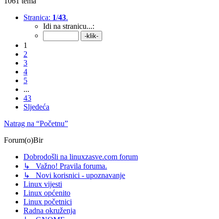
1061 tema
Stranica:
1
/
43
.
Idi na stranicu...:
1
2
3
4
5
...
43
Sljedeća
Natrag na “Početnu”
Forum(o)Bir
Dobrodošli na linuxzasve.com forum
↳ Važno! Pravila foruma.
↳ Novi korisnici - upoznavanje
Linux vijesti
Linux općenito
Linux početnici
Radna okruženja