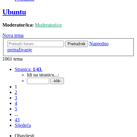
Ubuntu
Moderator/ica:
Moderatori/ce
Nova tema
Napredno
Pretražnik
pretraživanje
1061 tema
Stranica:
1
/
43
.
Idi na stranicu...:
1
2
3
4
5
...
43
Sljedeća
Obavijesti