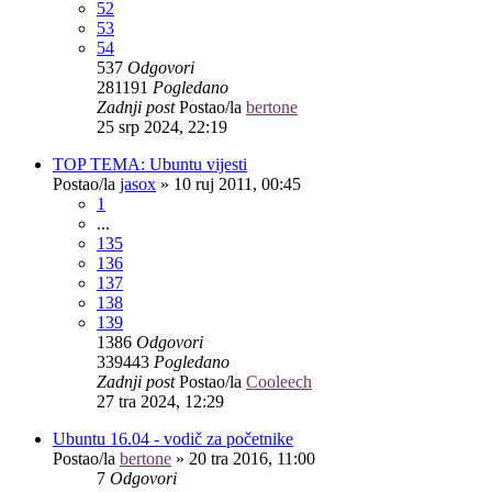
52
53
54
537
Odgovori
281191
Pogledano
Zadnji post
Postao/la
bertone
25 srp 2024, 22:19
TOP TEMA: Ubuntu vijesti
Postao/la
jasox
»
10 ruj 2011, 00:45
1
...
135
136
137
138
139
1386
Odgovori
339443
Pogledano
Zadnji post
Postao/la
Cooleech
27 tra 2024, 12:29
Ubuntu 16.04 - vodič za početnike
Postao/la
bertone
»
20 tra 2016, 11:00
7
Odgovori