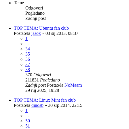
Teme
Odgovori
Pogledano
Zadnji post
TOP TEMA: Ubuntu fan club
Postao/la
jasox
»
03 sij 2013, 08:37
1
...
34
35
36
37
38
370
Odgovori
211831
Pogledano
Zadnji post
Postao/la
NoMaam
29 ruj 2025, 19:28
TOP TEMA: Linux Mint fan club
Postao/la
dinosb
»
30 srp 2014, 22:15
1
...
50
51