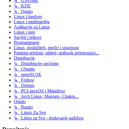
↳ GNOME
↳ KDE
↳ Ostalo
Linux i hardver
Linux i multimedija
Aplikacije za Linux
Linux i igre
Savjeti i trikovi
Programiranje
Linux, poslužitelj, mreže i sigurnost
Pametni telefoni, tableti, netbook prijenosnici...
Distribucije
↳ Distribucije općenito
↳ Ubuntu
↳ openSUSE
↳ Fedora
↳ Debian
↳ PCLinuxOS i Mandriva
↳ Arch Linux, Manjaro, Chakra...
Ostalo
↳ Razno
↳ Linux Za Sve
↳ Linux za Sve - dodavanje sadržaja