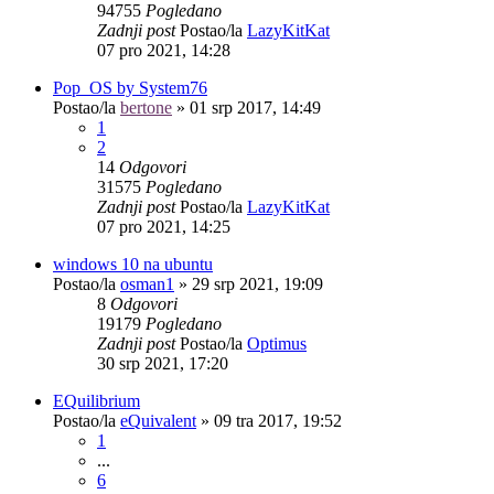
94755
Pogledano
Zadnji post
Postao/la
LazyKitKat
07 pro 2021, 14:28
Pop_OS by System76
Postao/la
bertone
»
01 srp 2017, 14:49
1
2
14
Odgovori
31575
Pogledano
Zadnji post
Postao/la
LazyKitKat
07 pro 2021, 14:25
windows 10 na ubuntu
Postao/la
osman1
»
29 srp 2021, 19:09
8
Odgovori
19179
Pogledano
Zadnji post
Postao/la
Optimus
30 srp 2021, 17:20
EQuilibrium
Postao/la
eQuivalent
»
09 tra 2017, 19:52
1
...
6