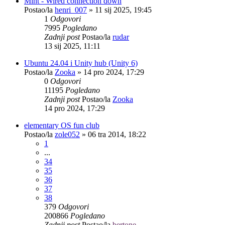
Mint - Wired connection down
Postao/la
henri_007
»
11 sij 2025, 19:45
1
Odgovori
7995
Pogledano
Zadnji post
Postao/la
rudar
13 sij 2025, 11:11
Ubuntu 24.04 i Unity hub (Unity 6)
Postao/la
Zooka
»
14 pro 2024, 17:29
0
Odgovori
11195
Pogledano
Zadnji post
Postao/la
Zooka
14 pro 2024, 17:29
elementary OS fun club
Postao/la
zole052
»
06 tra 2014, 18:22
1
...
34
35
36
37
38
379
Odgovori
200866
Pogledano
Zadnji post
Postao/la
bertone