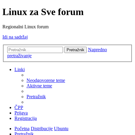
Linux za Sve forum
Regionalni Linux forum
Idi na sadržaj
Napredno
Pretražnik
pretraživanje
Linki
Neodgovorene teme
Aktivne teme
Pretražnik
ČPP
Prijava
Registracija
Početna
Distribucije
Ubuntu
Pretražnik