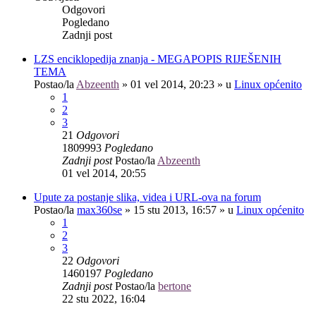
Odgovori
Pogledano
Zadnji post
LZS enciklopedija znanja - MEGAPOPIS RIJEŠENIH
TEMA
Postao/la
Abzeenth
»
01 vel 2014, 20:23
» u
Linux općenito
1
2
3
21
Odgovori
1809993
Pogledano
Zadnji post
Postao/la
Abzeenth
01 vel 2014, 20:55
Upute za postanje slika, videa i URL-ova na forum
Postao/la
max360se
»
15 stu 2013, 16:57
» u
Linux općenito
1
2
3
22
Odgovori
1460197
Pogledano
Zadnji post
Postao/la
bertone
22 stu 2022, 16:04