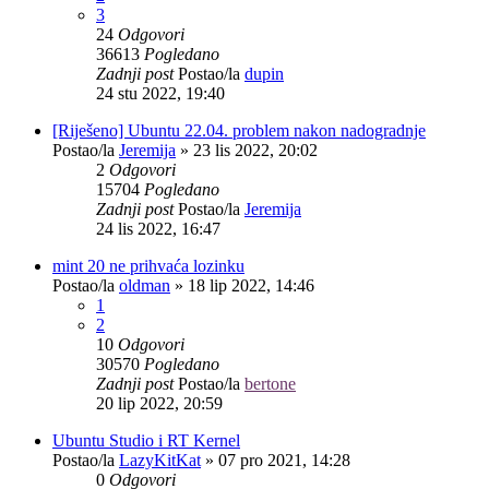
3
24
Odgovori
36613
Pogledano
Zadnji post
Postao/la
dupin
24 stu 2022, 19:40
[Riješeno] Ubuntu 22.04. problem nakon nadogradnje
Postao/la
Jeremija
»
23 lis 2022, 20:02
2
Odgovori
15704
Pogledano
Zadnji post
Postao/la
Jeremija
24 lis 2022, 16:47
mint 20 ne prihvaća lozinku
Postao/la
oldman
»
18 lip 2022, 14:46
1
2
10
Odgovori
30570
Pogledano
Zadnji post
Postao/la
bertone
20 lip 2022, 20:59
Ubuntu Studio i RT Kernel
Postao/la
LazyKitKat
»
07 pro 2021, 14:28
0
Odgovori