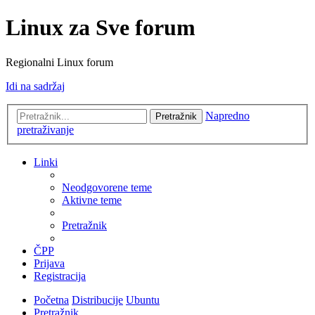
Linux za Sve forum
Regionalni Linux forum
Idi na sadržaj
Napredno
Pretražnik
pretraživanje
Linki
Neodgovorene teme
Aktivne teme
Pretražnik
ČPP
Prijava
Registracija
Početna
Distribucije
Ubuntu
Pretražnik