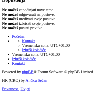
Dopuštenja
Ne možeš
započinjati nove teme.
Ne možeš
odgovarati na postove.
Ne možeš
uređivati svoje postove.
Ne možeš
izbrisati svoje postove.
Ne možeš
postati privitke.
Početna
Kontakt
Vremenska zona:
UTC+01:00
Izbriši kolačiće
Vremenska zona:
UTC+01:00
Izbriši kolačiće
Kontakt
Powered by
phpBB
® Forum Software © phpBB Limited
HR (CRO) by
Ančica Sečan
Privatnost
|
Uvjeti