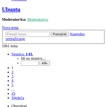
Ubuntu
Moderator/ica:
Moderatori/ce
Nova tema
Napredno
Pretražnik
pretraživanje
1061 tema
Stranica:
1
/
43
.
Idi na stranicu...:
1
2
3
4
5
...
43
Sljedeća
Obavijesti