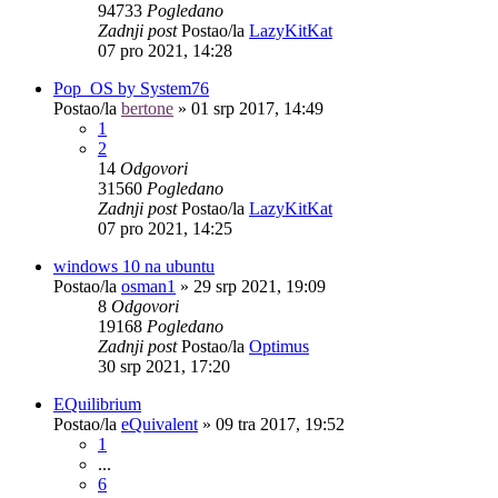
94733
Pogledano
Zadnji post
Postao/la
LazyKitKat
07 pro 2021, 14:28
Pop_OS by System76
Postao/la
bertone
»
01 srp 2017, 14:49
1
2
14
Odgovori
31560
Pogledano
Zadnji post
Postao/la
LazyKitKat
07 pro 2021, 14:25
windows 10 na ubuntu
Postao/la
osman1
»
29 srp 2021, 19:09
8
Odgovori
19168
Pogledano
Zadnji post
Postao/la
Optimus
30 srp 2021, 17:20
EQuilibrium
Postao/la
eQuivalent
»
09 tra 2017, 19:52
1
...
6