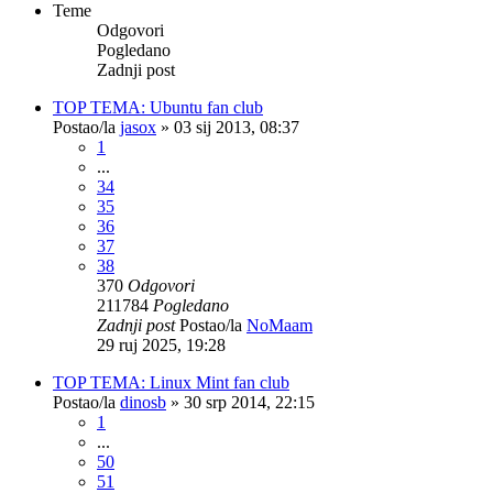
Teme
Odgovori
Pogledano
Zadnji post
TOP TEMA: Ubuntu fan club
Postao/la
jasox
»
03 sij 2013, 08:37
1
...
34
35
36
37
38
370
Odgovori
211784
Pogledano
Zadnji post
Postao/la
NoMaam
29 ruj 2025, 19:28
TOP TEMA: Linux Mint fan club
Postao/la
dinosb
»
30 srp 2014, 22:15
1
...
50
51