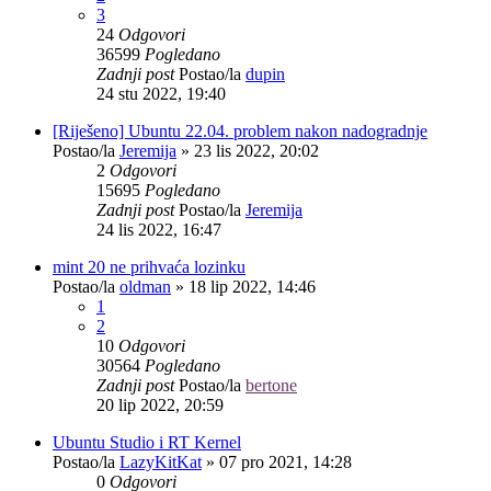
3
24
Odgovori
36599
Pogledano
Zadnji post
Postao/la
dupin
24 stu 2022, 19:40
[Riješeno] Ubuntu 22.04. problem nakon nadogradnje
Postao/la
Jeremija
»
23 lis 2022, 20:02
2
Odgovori
15695
Pogledano
Zadnji post
Postao/la
Jeremija
24 lis 2022, 16:47
mint 20 ne prihvaća lozinku
Postao/la
oldman
»
18 lip 2022, 14:46
1
2
10
Odgovori
30564
Pogledano
Zadnji post
Postao/la
bertone
20 lip 2022, 20:59
Ubuntu Studio i RT Kernel
Postao/la
LazyKitKat
»
07 pro 2021, 14:28
0
Odgovori