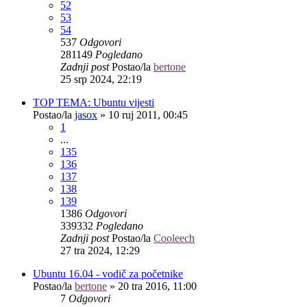
52
53
54
537
Odgovori
281149
Pogledano
Zadnji post
Postao/la
bertone
25 srp 2024, 22:19
TOP TEMA: Ubuntu vijesti
Postao/la
jasox
»
10 ruj 2011, 00:45
1
...
135
136
137
138
139
1386
Odgovori
339332
Pogledano
Zadnji post
Postao/la
Cooleech
27 tra 2024, 12:29
Ubuntu 16.04 - vodič za početnike
Postao/la
bertone
»
20 tra 2016, 11:00
7
Odgovori