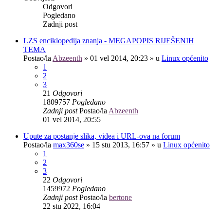
Odgovori
Pogledano
Zadnji post
LZS enciklopedija znanja - MEGAPOPIS RIJEŠENIH
TEMA
Postao/la
Abzeenth
»
01 vel 2014, 20:23
» u
Linux općenito
1
2
3
21
Odgovori
1809757
Pogledano
Zadnji post
Postao/la
Abzeenth
01 vel 2014, 20:55
Upute za postanje slika, videa i URL-ova na forum
Postao/la
max360se
»
15 stu 2013, 16:57
» u
Linux općenito
1
2
3
22
Odgovori
1459972
Pogledano
Zadnji post
Postao/la
bertone
22 stu 2022, 16:04