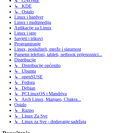
↳ GNOME
↳ KDE
↳ Ostalo
Linux i hardver
Linux i multimedija
Aplikacije za Linux
Linux i igre
Savjeti i trikovi
Programiranje
Linux, poslužitelj, mreže i sigurnost
Pametni telefoni, tableti, netbook prijenosnici...
Distribucije
↳ Distribucije općenito
↳ Ubuntu
↳ openSUSE
↳ Fedora
↳ Debian
↳ PCLinuxOS i Mandriva
↳ Arch Linux, Manjaro, Chakra...
Ostalo
↳ Razno
↳ Linux Za Sve
↳ Linux za Sve - dodavanje sadržaja