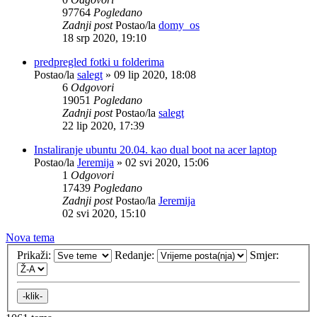
97764
Pogledano
Zadnji post
Postao/la
domy_os
18 srp 2020, 19:10
predpregled fotki u folderima
Postao/la
salegt
»
09 lip 2020, 18:08
6
Odgovori
19051
Pogledano
Zadnji post
Postao/la
salegt
22 lip 2020, 17:39
Instaliranje ubuntu 20.04. kao dual boot na acer laptop
Postao/la
Jeremija
»
02 svi 2020, 15:06
1
Odgovori
17439
Pogledano
Zadnji post
Postao/la
Jeremija
02 svi 2020, 15:10
Nova tema
Prikaži:
Redanje:
Smjer: