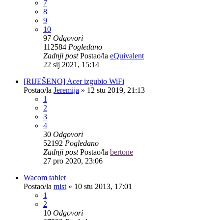
7
8
9
10
97
Odgovori
112584
Pogledano
Zadnji post
Postao/la
eQuivalent
22 sij 2021, 15:14
[RIJEŠENO] Acer izgubio WiFi
Postao/la
Jeremija
»
12 stu 2019, 21:13
1
2
3
4
30
Odgovori
52192
Pogledano
Zadnji post
Postao/la
bertone
27 pro 2020, 23:06
Wacom tablet
Postao/la
mist
»
10 stu 2013, 17:01
1
2
10
Odgovori