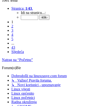
1061 tema
Stranica:
1
/
43
.
Idi na stranicu...:
1
2
3
4
5
...
43
Sljedeća
Natrag na “Početnu”
Forum(o)Bir
Dobrodošli na linuxzasve.com forum
↳ Važno! Pravila foruma.
↳ Novi korisnici - upoznavanje
Linux vijesti
Linux općenito
Linux početnici
Radna okruženja