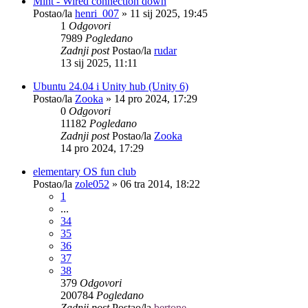
Mint - Wired connection down
Postao/la
henri_007
»
11 sij 2025, 19:45
1
Odgovori
7989
Pogledano
Zadnji post
Postao/la
rudar
13 sij 2025, 11:11
Ubuntu 24.04 i Unity hub (Unity 6)
Postao/la
Zooka
»
14 pro 2024, 17:29
0
Odgovori
11182
Pogledano
Zadnji post
Postao/la
Zooka
14 pro 2024, 17:29
elementary OS fun club
Postao/la
zole052
»
06 tra 2014, 18:22
1
...
34
35
36
37
38
379
Odgovori
200784
Pogledano
Zadnji post
Postao/la
bertone