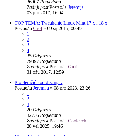
36907
Pogledano
Zadnji post
Postao/la
Jeremija
03 pro 2017, 16:04
TOP TEMA: Tweakanje Linux Mint 17.x i 18.x
Postao/la
Grof
»
09 sij 2015, 09:49
1
2
3
4
35
Odgovori
79897
Pogledano
Zadnji post
Postao/la
Grof
31 ožu 2017, 12:59
Problemčić kod dizanja :)
Postao/la
Jeremija
»
08 pro 2023, 23:26
1
2
3
20
Odgovori
32736
Pogledano
Zadnji post
Postao/la
Cooleech
28 vel 2025, 19:46