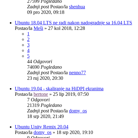
27599
Pogledano
Zadnji post
Postao/la
shenhua
09 pro 2020, 09:18
Ubuntu 18.04 LTS ne radi nakon nadogradnje sa 16.04 LTS
Postao/la
Meši
»
27 kol 2018, 12:28
1
2
3
4
5
44
Odgovori
74690
Pogledano
Zadnji post
Postao/la
nenno77
23 ruj 2020, 20:30
Ubuntu 19.04 - skaliranje na HiDPI ekranima
Postao/la
bertone
»
25 lip 2019, 07:50
7
Odgovori
21319
Pogledano
Zadnji post
Postao/la
domy_os
18 srp 2020, 21:49
Ubuntu Unity Remix 20.04
Postao/la
domy_os
»
18 srp 2020, 19:10
0
Odgovori