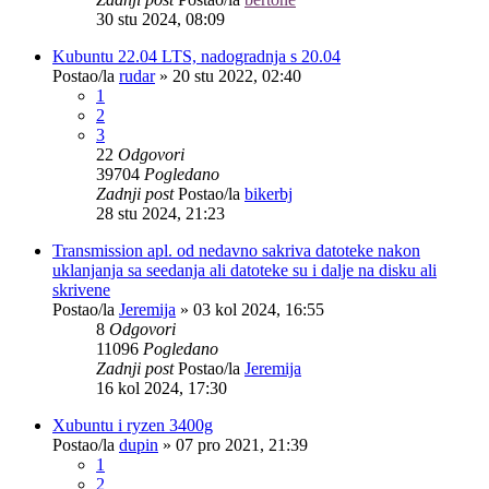
30 stu 2024, 08:09
Kubuntu 22.04 LTS, nadogradnja s 20.04
Postao/la
rudar
»
20 stu 2022, 02:40
1
2
3
22
Odgovori
39704
Pogledano
Zadnji post
Postao/la
bikerbj
28 stu 2024, 21:23
Transmission apl. od nedavno sakriva datoteke nakon
uklanjanja sa seedanja ali datoteke su i dalje na disku ali
skrivene
Postao/la
Jeremija
»
03 kol 2024, 16:55
8
Odgovori
11096
Pogledano
Zadnji post
Postao/la
Jeremija
16 kol 2024, 17:30
Xubuntu i ryzen 3400g
Postao/la
dupin
»
07 pro 2021, 21:39
1
2