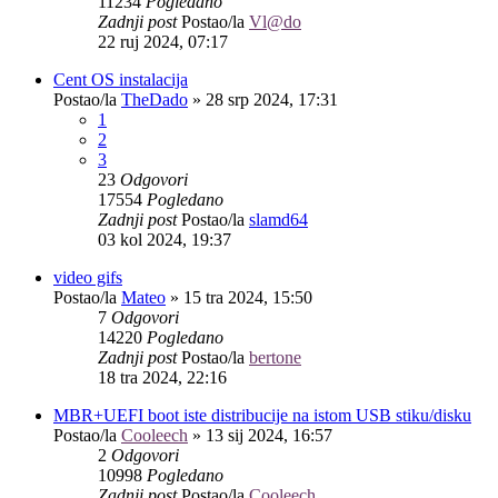
11234
Pogledano
Zadnji post
Postao/la
Vl@do
22 ruj 2024, 07:17
Cent OS instalacija
Postao/la
TheDado
»
28 srp 2024, 17:31
1
2
3
23
Odgovori
17554
Pogledano
Zadnji post
Postao/la
slamd64
03 kol 2024, 19:37
video gifs
Postao/la
Mateo
»
15 tra 2024, 15:50
7
Odgovori
14220
Pogledano
Zadnji post
Postao/la
bertone
18 tra 2024, 22:16
MBR+UEFI boot iste distribucije na istom USB stiku/disku
Postao/la
Cooleech
»
13 sij 2024, 16:57
2
Odgovori
10998
Pogledano
Zadnji post
Postao/la
Cooleech