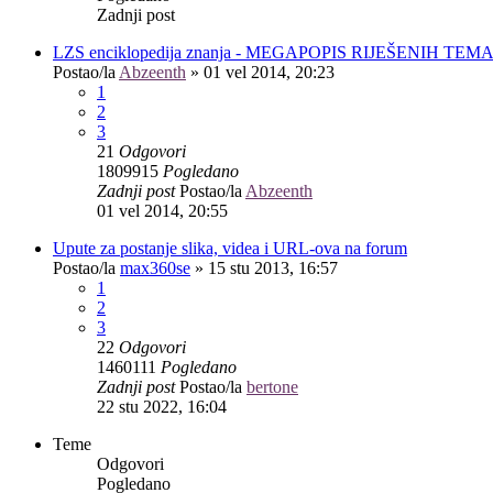
Zadnji post
LZS enciklopedija znanja - MEGAPOPIS RIJEŠENIH TEM
Postao/la
Abzeenth
»
01 vel 2014, 20:23
1
2
3
21
Odgovori
1809915
Pogledano
Zadnji post
Postao/la
Abzeenth
01 vel 2014, 20:55
Upute za postanje slika, videa i URL-ova na forum
Postao/la
max360se
»
15 stu 2013, 16:57
1
2
3
22
Odgovori
1460111
Pogledano
Zadnji post
Postao/la
bertone
22 stu 2022, 16:04
Teme
Odgovori
Pogledano