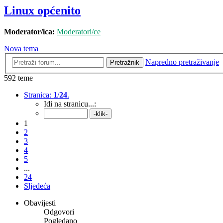
Linux općenito
Moderator/ica:
Moderatori/ce
Nova tema
Napredno pretraživanje
Pretražnik
592 teme
Stranica:
1
/
24
.
Idi na stranicu...:
1
2
3
4
5
...
24
Sljedeća
Obavijesti
Odgovori
Pogledano