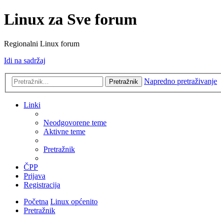
Linux za Sve forum
Regionalni Linux forum
Idi na sadržaj
Napredno pretraživanje
Pretražnik
Linki
Neodgovorene teme
Aktivne teme
Pretražnik
ČPP
Prijava
Registracija
Početna
Linux općenito
Pretražnik