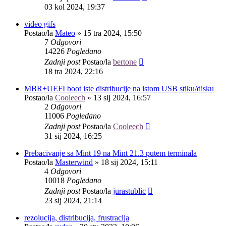
03 kol 2024, 19:37
video gifs
Postao/la
Mateo
»
15 tra 2024, 15:50
7
Odgovori
14226
Pogledano
Zadnji post
Postao/la
bertone
18 tra 2024, 22:16
MBR+UEFI boot iste distribucije na istom USB stiku/disku
Postao/la
Cooleech
»
13 sij 2024, 16:57
2
Odgovori
11006
Pogledano
Zadnji post
Postao/la
Cooleech
31 sij 2024, 16:25
Prebacivanje sa Mint 19 na Mint 21.3 putem terminala
Postao/la
Masterwind
»
18 sij 2024, 15:11
4
Odgovori
10018
Pogledano
Zadnji post
Postao/la
jurastublic
23 sij 2024, 21:14
rezolucija, distribucija, frustracija