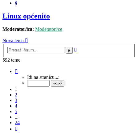
Pretražnik
Linux općenito
Moderator/ica:
Moderatori/ce
Nova tema
Napredno
Pretražnik
pretraživanje
592 teme
Stranica:
1
/
24
.
Idi na stranicu...:
1
2
3
4
5
...
24
Sljedeća