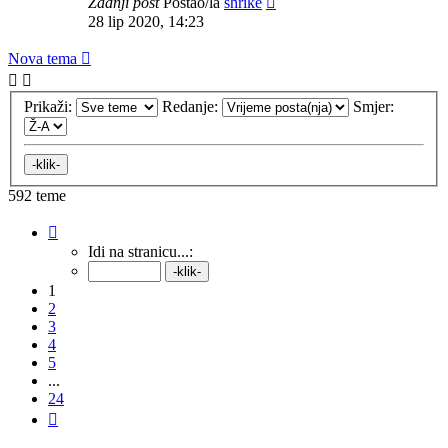
Zadnji post
Postao/la
shrike
28 lip 2020, 14:23
Nova tema
Prikaži:
Redanje:
Smjer:
592 teme
Stranica:
1
/
24
.
Idi na stranicu...:
1
2
3
4
5
...
24
Sljedeća