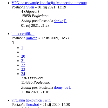
VPN ne ostvaruje konekciju (connection timeout)
Postao/la
Sven
»
01 ruj 2021, 13:19
4
Odgovori
15858
Pogledano
Zadnji post
Postao/la
shrike
01 ruj 2021, 21:28
linux certifikati
Postao/la
kaiwan
»
12 lis 2009, 16:53
1
...
20
21
22
23
24
236
Odgovori
114386
Pogledano
Zadnji post
Postao/la
domy_os
11 tra 2021, 21:16
virtualna tipkovnica i wifi
Postao/la
linuxbot
»
21 sij 2020, 14:39