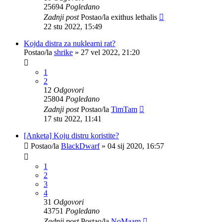
25694
Pogledano
Zadnji post
Postao/la
exithus lethalis
22 stu 2022, 15:49
Kojda distra za nuklearni rat?
Postao/la
shrike
»
27 vel 2022, 21:20
1
2
12
Odgovori
25804
Pogledano
Zadnji post
Postao/la
TimTam
17 stu 2022, 11:41
[Anketa] Koju distru koristite?
Postao/la
BlackDwarf
»
04 sij 2020, 16:57
1
2
3
4
31
Odgovori
43751
Pogledano
Zadnji post
Postao/la
NoMaam