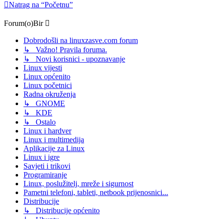
Natrag na “Početnu”
Forum(o)Bir
Dobrodošli na linuxzasve.com forum
↳ Važno! Pravila foruma.
↳ Novi korisnici - upoznavanje
Linux vijesti
Linux općenito
Linux početnici
Radna okruženja
↳ GNOME
↳ KDE
↳ Ostalo
Linux i hardver
Linux i multimedija
Aplikacije za Linux
Linux i igre
Savjeti i trikovi
Programiranje
Linux, poslužitelj, mreže i sigurnost
Pametni telefoni, tableti, netbook prijenosnici...
Distribucije
↳ Distribucije općenito