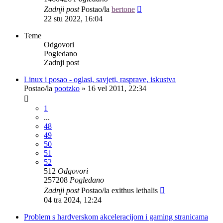
Zadnji post
Postao/la
bertone
22 stu 2022, 16:04
Teme
Odgovori
Pogledano
Zadnji post
Linux i posao - oglasi, savjeti, rasprave, iskustva
Postao/la
pootzko
»
16 vel 2011, 22:34
1
...
48
49
50
51
52
512
Odgovori
257208
Pogledano
Zadnji post
Postao/la
exithus lethalis
04 tra 2024, 12:24
Problem s hardverskom akceleracijom i gaming stranicama