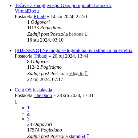
Težave z zmogljivostjo Gzip pri uporabi Linuxa v
VirtualBoxu
Postao/la
Rhin0
»
14 stu 2024, 22:50
1
Odgovori
11133
Pogledano
Zadnji post
Postao/la
bertone
16 stu 2024, 03:10
[RIJEŠENO] Ne mogu se logirati na ovu stranicu na Firefox
Postao/la
Tribanj
»
20 ruj 2024, 13:44
8
Odgovori
11242
Pogledano
Zadnji post
Postao/la
Vl@do
22 ruj 2024, 07:17
Cent OS instalacija
Postao/la
TheDado
»
28 srp 2024, 17:31
1
2
3
23
Odgovori
17574
Pogledano
Zadnji post
Postao/la
slamd64