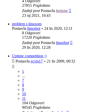
4
Odgovori
27851
Pogledano
Zadnji post
Postao/la
bertone
23 sij 2021, 16:43
problem s linuxom
Postao/la
linuxbot
»
24 lis 2020, 12:11
8
Odgovori
17220
Pogledano
Zadnji post
Postao/la
linuxbot
29 lis 2020, 12:28
Uptime competition ;)
Postao/la
ecvis17
»
21 lis 2009, 00:32
1
...
7
8
9
10
11
104
Odgovori
90545
Pogledano