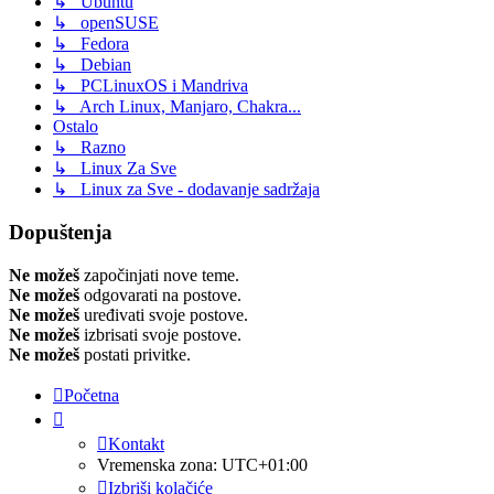
↳ Ubuntu
↳ openSUSE
↳ Fedora
↳ Debian
↳ PCLinuxOS i Mandriva
↳ Arch Linux, Manjaro, Chakra...
Ostalo
↳ Razno
↳ Linux Za Sve
↳ Linux za Sve - dodavanje sadržaja
Dopuštenja
Ne možeš
započinjati nove teme.
Ne možeš
odgovarati na postove.
Ne možeš
uređivati svoje postove.
Ne možeš
izbrisati svoje postove.
Ne možeš
postati privitke.
Početna
Kontakt
Vremenska zona:
UTC+01:00
Izbriši kolačiće