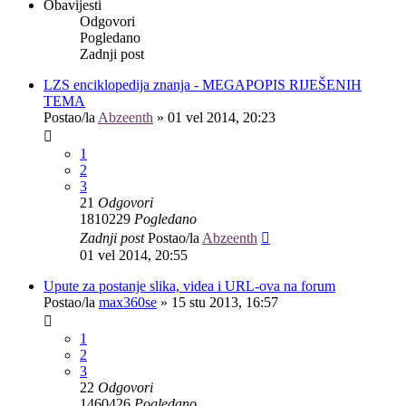
Obavijesti
Odgovori
Pogledano
Zadnji post
LZS enciklopedija znanja - MEGAPOPIS RIJEŠENIH
TEMA
Postao/la
Abzeenth
»
01 vel 2014, 20:23
1
2
3
21
Odgovori
1810229
Pogledano
Zadnji post
Postao/la
Abzeenth
01 vel 2014, 20:55
Upute za postanje slika, videa i URL-ova na forum
Postao/la
max360se
»
15 stu 2013, 16:57
1
2
3
22
Odgovori
1460426
Pogledano