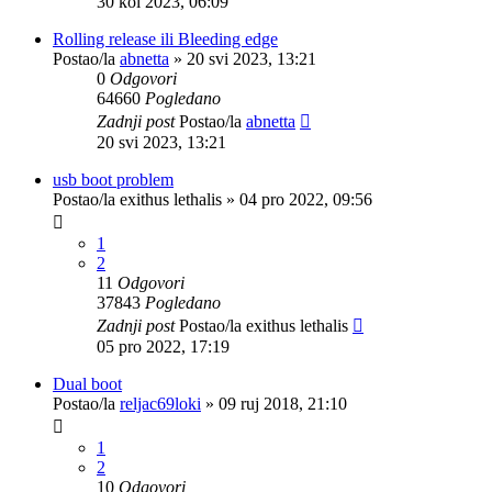
30 kol 2023, 06:09
Rolling release ili Bleeding edge
Postao/la
abnetta
»
20 svi 2023, 13:21
0
Odgovori
64660
Pogledano
Zadnji post
Postao/la
abnetta
20 svi 2023, 13:21
usb boot problem
Postao/la
exithus lethalis
»
04 pro 2022, 09:56
1
2
11
Odgovori
37843
Pogledano
Zadnji post
Postao/la
exithus lethalis
05 pro 2022, 17:19
Dual boot
Postao/la
reljac69loki
»
09 ruj 2018, 21:10
1
2
10
Odgovori