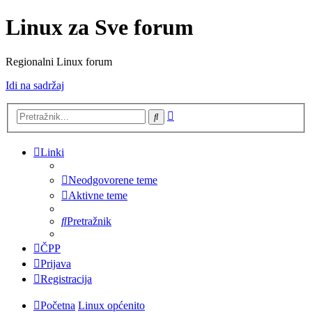
Linux za Sve forum
Regionalni Linux forum
Idi na sadržaj
Napredno
Pretražnik
pretraživanje
Linki
Neodgovorene teme
Aktivne teme
Pretražnik
ČPP
Prijava
Registracija
Početna
Linux općenito