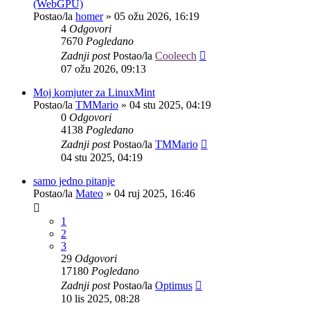
(WebGPU)
Postao/la
homer
»
05 ožu 2026, 16:19
4
Odgovori
7670
Pogledano
Zadnji post
Postao/la
Cooleech
07 ožu 2026, 09:13
Moj komjuter za LinuxMint
Postao/la
TMMario
»
04 stu 2025, 04:19
0
Odgovori
4138
Pogledano
Zadnji post
Postao/la
TMMario
04 stu 2025, 04:19
samo jedno pitanje
Postao/la
Mateo
»
04 ruj 2025, 16:46
1
2
3
29
Odgovori
17180
Pogledano
Zadnji post
Postao/la
Optimus
10 lis 2025, 08:28