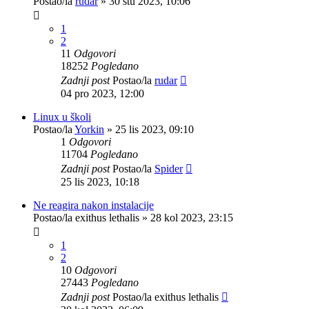
Postao/la
rudar
»
30 stu 2023, 10:06
1
2
11
Odgovori
18252
Pogledano
Zadnji post
Postao/la
rudar
04 pro 2023, 12:00
Linux u školi
Postao/la
Yorkin
»
25 lis 2023, 09:10
1
Odgovori
11704
Pogledano
Zadnji post
Postao/la
Spider
25 lis 2023, 10:18
Ne reagira nakon instalacije
Postao/la
exithus lethalis
»
28 kol 2023, 23:15
1
2
10
Odgovori
27443
Pogledano
Zadnji post
Postao/la
exithus lethalis