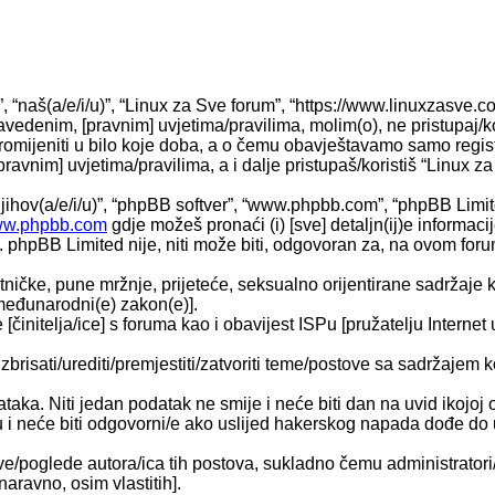
”, “naš(a/e/i/u)”, “Linux za Sve forum”, “https://www.linuxzasve
vedenim, [pravnim] uvjetima/pravilima, molim(o), ne pristupaj/ko
mijeniti u bilo koje doba, a o čemu obavještavamo samo registr
ravnim] uvjetima/pravilima, a i dalje pristupaš/koristiš “Linux z
“njihov(a/e/i/u)”, “phpBB softver”, “www.phpbb.com”, “phpBB Limi
w.phpbb.com
gdje možeš pronaći (i) [sve] detaljn(ij)e informac
phpBB Limited nije, niti može biti, odgovoran za, na ovom forum
ničke, pune mržnje, prijeteće, seksualno orijentirane sadržaje ka
 međunarodni(e) zakon(e)].
činitelja/ice] s foruma kao i obavijest ISPu [pružatelju Internet 
izbrisati/urediti/premjestiti/zatvoriti teme/postove sa sadržaje
ataka. Niti jedan podatak ne smije i neće biti dan na uvid ikojoj 
u i neće biti odgovorni/e ako uslijed hakerskog napada dođe do 
e/poglede autora/ica tih postova, sukladno čemu administratori/
aravno, osim vlastitih].