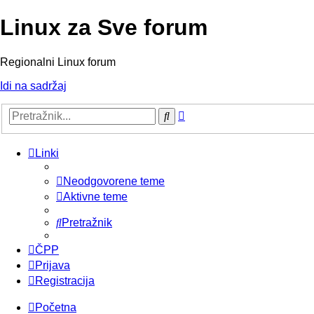
Linux za Sve forum
Regionalni Linux forum
Idi na sadržaj
Napredno
Pretražnik
pretraživanje
Linki
Neodgovorene teme
Aktivne teme
Pretražnik
ČPP
Prijava
Registracija
Početna