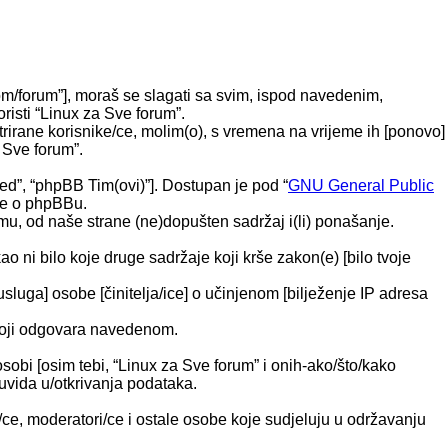
.com/forum”], moraš se slagati sa svim, ispod navedenim,
risti “Linux za Sve forum”.
irane korisnike/ce, molim(o), s vremena na vrijeme ih [ponovo]
a Sve forum”.
ted”, “phpBB Tim(ovi)”]. Dostupan je pod “
GNU General Public
ije o phpBBu.
u, od naše strane (ne)dopušten sadržaj i(li) ponašanje.
o ni bilo koje druge sadržaje koji krše zakon(e) [bilo tvoje
usluga] osobe [činitelja/ice] o učinjenom [bilježenje IP adresa
m koji odgovara navedenom.
osobi [osim tebi, “Linux za Sve forum” i onih-ako/što/kako
uvida u/otkrivanja podataka.
ce, moderatori/ce i ostale osobe koje sudjeluju u održavanju