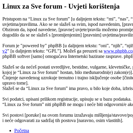
Linux za Sve forum - Uvjeti korištenja
Pristupom na “Linux za Sve forum” [u daljnjem tekstu: “mi”, “nas”, “
uvjetima/pravilima. Ako se ne slažeš sa svim, ispod navedenim, [pravn
Obzirom da, ispod navedene, [pravne] uvjete/pravila možemo promijeni
dogodilo da se ne slažeš s [promijenjenim] [pravnim] uvjetima/pravilim
Forum je "powered by" phpBB [u daljnjem tekstu: “oni”, “njih”, “n
v2
” [u daljnjem tekstu: “GPL”]. Možeš ga preuzeti sa
www.phpbb.c
phpBB softver [samo] omogućava Internetski bazirane rasprave. phpBB 
Slažeš se da nećeš postati uvredljive, bestidne, vulgarne, klevetničke, 
kojoj je “Linux za Sve forum” hostan, bilo međunarodni(e) zakon(e)].
Činjenje navedenog uzrokuje trenutno i trajno isključenje osobe [činite
upravo tome].
Slažeš se da “Linux za Sve forum” ima pravo, u bilo koje doba, izbris
Svi podatci, upisani prilikom registracije, upisuju se u bazu podataka.
“Linux za Sve forum” niti phpBB ne mogu i neće biti odgovorni/e ako
Svi postovi [poruke] na ovom forumu izražavaju mišljenja/stavove/pog
i neće odgovarati za sadržaj tih postova [naravno, osim vlastitih].
Početna