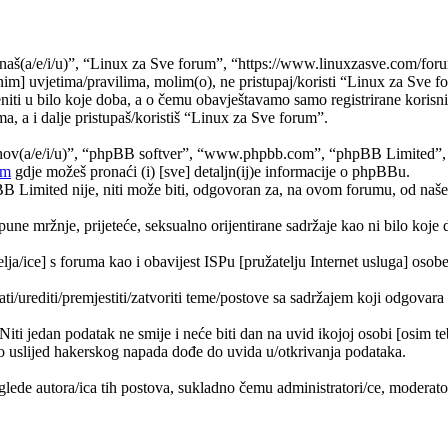
naš(a/e/i/u)”, “Linux za Sve forum”, “https://www.linuxzasve.com/foru
im] uvjetima/pravilima, molim(o), ne pristupaj/koristi “Linux za Sve f
ti u bilo koje doba, a o čemu obavještavamo samo registrirane korisnik
a, a i dalje pristupaš/koristiš “Linux za Sve forum”.
jihov(a/e/i/u)”, “phpBB softver”, “www.phpbb.com”, “phpBB Limited”
om
gdje možeš pronaći (i) [sve] detaljn(ij)e informacije o phpBBu.
Limited nije, niti može biti, odgovoran za, na ovom forumu, od naše s
pune mržnje, prijeteće, seksualno orijentirane sadržaje kao ni bilo koje 
lja/ice] s foruma kao i obavijest ISPu [pružatelju Internet usluga] osobe 
ati/urediti/premjestiti/zatvoriti teme/postove sa sadržajem koji odgova
 Niti jedan podatak ne smije i neće biti dan na uvid ikojoj osobi [osim 
 uslijed hakerskog napada dođe do uvida u/otkrivanja podataka.
lede autora/ica tih postova, sukladno čemu administratori/ce, moderat