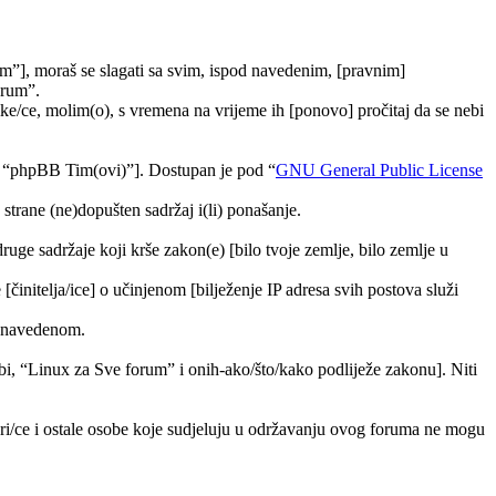
m”], moraš se slagati sa svim, ispod navedenim, [pravnim]
orum”.
e/ce, molim(o), s vremena na vrijeme ih [ponovo] pročitaj da se nebi
, “phpBB Tim(ovi)”]. Dostupan je pod “
GNU General Public License
trane (ne)dopušten sadržaj i(li) ponašanje.
druge sadržaje koji krše zakon(e) [bilo tvoje zemlje, bilo zemlje u
[činitelja/ice] o učinjenom [bilježenje IP adresa svih postova služi
ra navedenom.
tebi, “Linux za Sve forum” i onih-ako/što/kako podliježe zakonu]. Niti
ori/ce i ostale osobe koje sudjeluju u održavanju ovog foruma ne mogu