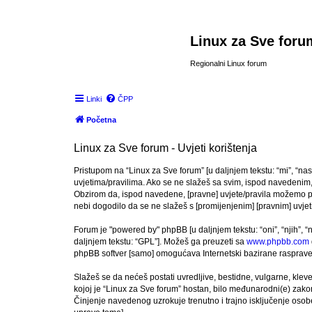
Linux za Sve foru
Regionalni Linux forum
Linki
ČPP
Početna
Linux za Sve forum - Uvjeti korištenja
Pristupom na “Linux za Sve forum” [u daljnjem tekstu: “mi”, “nas
uvjetima/pravilima. Ako se ne slažeš sa svim, ispod navedenim, 
Obzirom da, ispod navedene, [pravne] uvjete/pravila možemo pro
nebi dogodilo da se ne slažeš s [promijenjenim] [pravnim] uvjeti
Forum je "powered by" phpBB [u daljnjem tekstu: “oni”, “njih”, 
daljnjem tekstu: “GPL”]. Možeš ga preuzeti sa
www.phpbb.com
phpBB softver [samo] omogućava Internetski bazirane rasprave. 
Slažeš se da nećeš postati uvredljive, bestidne, vulgarne, kleve
kojoj je “Linux za Sve forum” hostan, bilo međunarodni(e) zakon
Činjenje navedenog uzrokuje trenutno i trajno isključenje osobe [