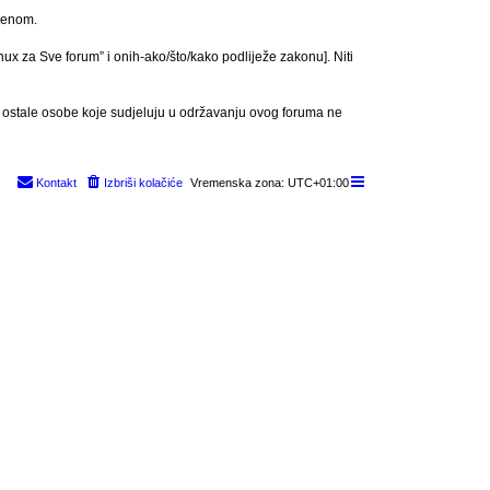
edenom.
inux za Sve forum” i onih-ako/što/kako podliježe zakonu]. Niti
 i ostale osobe koje sudjeluju u održavanju ovog foruma ne
Kontakt
Izbriši kolačiće
Vremenska zona:
UTC+01:00