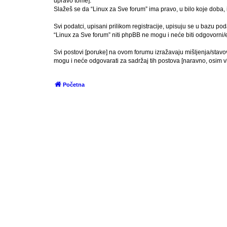
upravo tome].
Slažeš se da “Linux za Sve forum” ima pravo, u bilo koje doba, 
Svi podatci, upisani prilikom registracije, upisuju se u bazu pod
“Linux za Sve forum” niti phpBB ne mogu i neće biti odgovorni
Svi postovi [poruke] na ovom forumu izražavaju mišljenja/stavo
mogu i neće odgovarati za sadržaj tih postova [naravno, osim vla
Početna