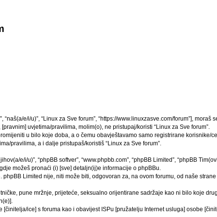
m
”, “naš(a/e/i/u)”, “Linux za Sve forum”, “https://www.linuxzasve.com/forum”], moraš 
[pravnim] uvjetima/pravilima, molim(o), ne pristupaj/koristi “Linux za Sve forum”.
mijeniti u bilo koje doba, a o čemu obavještavamo samo registrirane korisnike/ce,
ma/pravilima, a i dalje pristupaš/koristiš “Linux za Sve forum”.
“njihov(a/e/i/u)”, “phpBB softver”, “www.phpbb.com”, “phpBB Limited”, “phpBB Tim(ovi
gdje možeš pronaći (i) [sve] detaljn(ij)e informacije o phpBBu.
phpBB Limited nije, niti može biti, odgovoran za, na ovom forumu, od naše strane 
tničke, pune mržnje, prijeteće, seksualno orijentirane sadržaje kao ni bilo koje drug
(e)].
činitelja/ice] s foruma kao i obavijest ISPu [pružatelju Internet usluga] osobe [činit