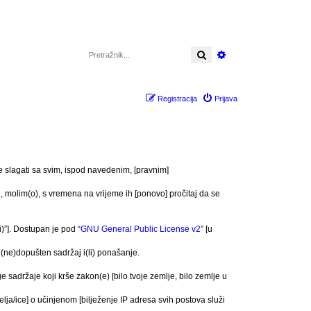
Pretražnik
Napredno pretraži
Registracija
Prijava
se slagati sa svim, ispod navedenim, [pravnim]
 molim(o), s vremena na vrijeme ih [ponovo] pročitaj da se
)”]. Dostupan je pod “
GNU General Public License v2
” [u
(ne)dopušten sadržaj i(li) ponašanje.
e sadržaje koji krše zakon(e) [bilo tvoje zemlje, bilo zemlje u
elja/ice] o učinjenom [bilježenje IP adresa svih postova služi