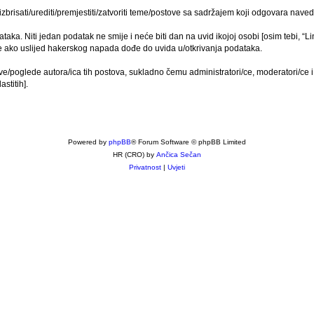
izbrisati/urediti/premjestiti/zatvoriti teme/postove sa sadržajem koji odgovara nav
ataka. Niti jedan podatak ne smije i neće biti dan na uvid ikojoj osobi [osim tebi, “L
/e ako uslijed hakerskog napada dođe do uvida u/otkrivanja podataka.
ve/poglede autora/ica tih postova, sukladno čemu administratori/ce, moderatori/ce
stitih].
Powered by
phpBB
® Forum Software © phpBB Limited
HR (CRO) by
Ančica Sečan
Privatnost
|
Uvjeti