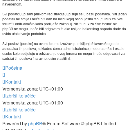
navedenom.
Svi podatci, upisani prilikom registracije, upisuju se u bazu podataka. Niti jedan
podatak ne smije i neće biti dan na uvid ikojoj osobi [osim tebi, “Linux za Sve
forum” i onih-ako/što/kako podliježe zakonu]. Niti “Linux za Sve forum” niti
phpBB ne mogu i neće biti odgovorni/e ako uslijed hakerskog napada dođe do
uvida u/otkrivanja podataka.
Svi postovi [poruke] na ovom forumu izražavaju mišljenja/stavove/poglede
autora/ica tih postova, sukladno čemu administratori/ce, moderatori/ce i ostale
osobe koje sudjeluju u održavanju ovog foruma ne mogu i neće odgovarati za
sadržaj tih postova [naravno, osim vlastitih].
Početna
Kontakt
Vremenska zona:
UTC+01:00
Izbriši kolačiće
Vremenska zona:
UTC+01:00
Izbriši kolačiće
Kontakt
Powered by
phpBB
® Forum Software © phpBB Limited