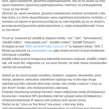
svim, ispod navedenim, [pravnim] uvjetima/pravilima. Ako se ne slažeš sa svim,
ispod navedenim, [pravnim] uvjetima/pravilima, molim(o), ne pristupaj/koristi
“Linux za Sve forum”.
Obzirom da, ispod navedene, [pravne] uvjete/pravila možemo promijeniti u bilo
koje doba, a o čemu obavještavamo samo registrirane korisnike/ce, molim(o), s
vremena na vrijeme ih [ponovo] pročitaj da se nebi dogodilo da se ne slažeš s
[promijenjenim] [pravnim] uvjetima/pravilima, a i dalje pristupaš/koristiš “Linux
za Sve forum”.
Forum je "powered by" phpBB [u daljnjem tekstu: “oni”, “njih”, “njihov(a/e/i/u)”,
“phpBB softver”, “www.phpbb.com”, “phpBB Limited”, “phpBB Tim(ovi)”].
Dostupan je pod “
GNU General Public License v2
” [u daljnjem tekstu: “GPL”].
Možeš ga preuzeti sa
www.phpbb.com
gdje možeš pronaći (i) [sve] detaljn(ij)e
informacije o phpBBu.
phpBB softver [samo] omogućava Internetski bazirane rasprave. phpBB Limited
nije, niti može biti, odgovoran za, na ovom forumu, od naše strane (ne)dopušten
sadržaj i(li) ponašanje.
Slažeš se da nećeš postati uvredljive, bestidne, vulgarne, klevetničke, pune
mržnje, prijeteće, seksualno orijentirane sadržaje kao ni bilo koje druge
sadržaje koji krše zakon(e) [bilo tvoje zemlje, bilo zemlje u kojoj je “Linux za
Sve forum” hostan, bilo međunarodni(e) zakon(e)].
Činjenje navedenog uzrokuje trenutno i trajno isključenje osobe [činitelja/ice] s
foruma kao i obavijest ISPu [pružatelju Internet usluga] osobe [činitelja/ice] o
učinjenom [bilježenje IP adresa svih postova služi upravo tome].
Slažeš se da “Linux za Sve forum” ima pravo, u bilo koje doba,
izbrisati/urediti/premjestiti/zatvoriti teme/postove sa sadržajem koji odgovara