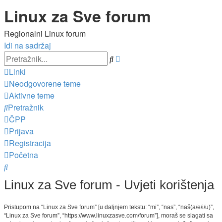
Linux za Sve forum
Regionalni Linux forum
Idi na sadržaj
Napredno
Pretražnik
pretraživanje
Linki
Neodgovorene teme
Aktivne teme
Pretražnik
ČPP
Prijava
Registracija
Početna
Pretražnik
Linux za Sve forum - Uvjeti korištenja
Pristupom na “Linux za Sve forum” [u daljnjem tekstu: “mi”, “nas”, “naš(a/e/i/u)”,
“Linux za Sve forum”, “https://www.linuxzasve.com/forum”], moraš se slagati sa