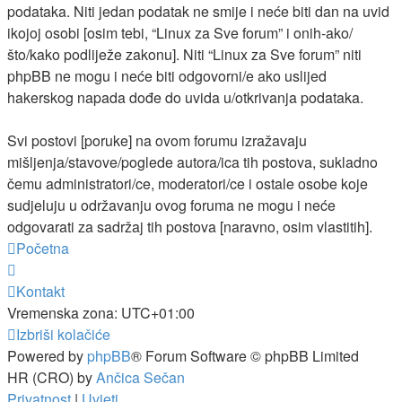
podataka. Niti jedan podatak ne smije i neće biti dan na uvid
ikojoj osobi [osim tebi, “Linux za Sve forum” i onih-ako/
što/kako podliježe zakonu]. Niti “Linux za Sve forum” niti
phpBB ne mogu i neće biti odgovorni/e ako uslijed
hakerskog napada dođe do uvida u/otkrivanja podataka.
Svi postovi [poruke] na ovom forumu izražavaju
mišljenja/stavove/poglede autora/ica tih postova, sukladno
čemu administratori/ce, moderatori/ce i ostale osobe koje
sudjeluju u održavanju ovog foruma ne mogu i neće
odgovarati za sadržaj tih postova [naravno, osim vlastitih].
Početna
Kontakt
Vremenska zona:
UTC+01:00
Izbriši kolačiće
Powered by
phpBB
® Forum Software © phpBB Limited
HR (CRO) by
Ančica Sečan
Privatnost
|
Uvjeti