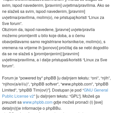
svim, ispod navedenim, [pravnim] uvjetima/pravilima. Ako se
ne slažeš sa svim, ispod navedenim, [pravnim]
uvjetima/pravilima, molim(o), ne pristupaj/koristi “Linux za
Sve forum”.
Obzirom da, ispod navedene, [pravne] uvjete/pravila
možemo promijeniti u bilo koje doba, a o čemu
obavještavamo samo registrirane korisnike/ce, molim(o), s
vremena na vrijeme ih [ponovo] pročitaj da se nebi dogodilo
da se ne slažeš s [promijenjenim] [pravnim]
uvjetima/pravilima, a i dalje pristupaš/koristiš “Linux za Sve
forum”.
Forum je "powered by" phpBB [u daljnjem tekstu: “oni”, “njih”,
“njihov(a/e/i/u)”, “phpBB softver”, “www.phpbb.com”, “phpBB
Limited”, “phpBB Tim(ovi)”]. Dostupan je pod “
GNU General
Public License v2
” [u daljnjem tekstu: “GPL”]. Možeš ga
preuzeti sa
www.phpbb.com
gdje možeš pronaći (i) [sve]
detaljn(ij)e informacije o phpBBu.