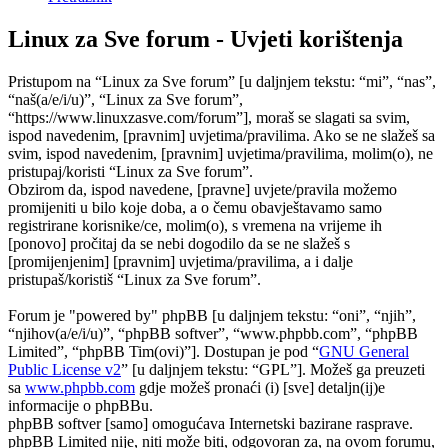
Linux za Sve forum - Uvjeti korištenja
Pristupom na “Linux za Sve forum” [u daljnjem tekstu: “mi”, “nas”,
“naš(a/e/i/u)”, “Linux za Sve forum”,
“https://www.linuxzasve.com/forum”], moraš se slagati sa svim,
ispod navedenim, [pravnim] uvjetima/pravilima. Ako se ne slažeš sa
svim, ispod navedenim, [pravnim] uvjetima/pravilima, molim(o), ne
pristupaj/koristi “Linux za Sve forum”.
Obzirom da, ispod navedene, [pravne] uvjete/pravila možemo
promijeniti u bilo koje doba, a o čemu obavještavamo samo
registrirane korisnike/ce, molim(o), s vremena na vrijeme ih
[ponovo] pročitaj da se nebi dogodilo da se ne slažeš s
[promijenjenim] [pravnim] uvjetima/pravilima, a i dalje
pristupaš/koristiš “Linux za Sve forum”.
Forum je "powered by" phpBB [u daljnjem tekstu: “oni”, “njih”,
“njihov(a/e/i/u)”, “phpBB softver”, “www.phpbb.com”, “phpBB
Limited”, “phpBB Tim(ovi)”]. Dostupan je pod “
GNU General
Public License v2
” [u daljnjem tekstu: “GPL”]. Možeš ga preuzeti
sa
www.phpbb.com
gdje možeš pronaći (i) [sve] detaljn(ij)e
informacije o phpBBu.
phpBB softver [samo] omogućava Internetski bazirane rasprave.
phpBB Limited nije, niti može biti, odgovoran za, na ovom forumu,