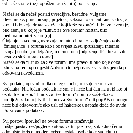
od naše strane (ne)dopušten sadržaj i(li) ponašanje.
Slažeš se da nećeš postati uvredljive, bestidne, vulgarne,
klevetničke, pune mržnje, prijeteće, seksualno orijentirane sadržaje
kao ni bilo koje druge sadržaje koji krše zakon(e) [bilo tvoje zemlje,
bilo zemlje u kojoj je “Linux za Sve forum” hostan, bilo
međunarodni(e) zakon(e)].
Činjenje navedenog uzrokuje trenutno i trajno isključenje osobe
[činitelja/ice] s foruma kao i obavijest ISPu [pružatelju Internet
usluga] osobe [činitelja/ice] o učinjenom [bilježenje IP adresa svih
postova služi upravo tome].
Slažeš se da “Linux za Sve forum” ima pravo, u bilo koje doba,
izbrisati/urediti/premjestiti/zatvoriti teme/postove sa sadržajem koji
odgovara navedenom.
Svi podatci, upisani prilikom registracije, upisuju se u bazu
podataka. Niti jedan podatak ne smije i neće biti dan na uvid ikojoj
osobi [osim tebi, “Linux za Sve forum” i onih-ako/što/kako
podliježe zakonu]. Niti “Linux za Sve forum” niti phpBB ne mogu i
neće biti odgovorni/e ako uslijed hakerskog napada dođe do uvida
u/otkrivanja podataka.
Svi postovi [poruke] na ovom forumu izražavaju
mišljenja/stavove/poglede autora/ica tih postova, sukladno čemu
administratori/ce, moderatori/ce i ostale osobe koje sudjeluju u