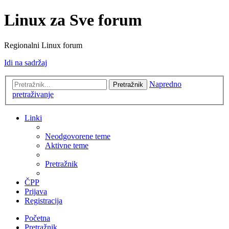
Linux za Sve forum
Regionalni Linux forum
Idi na sadržaj
Napredno
Pretražnik
pretraživanje
Linki
Neodgovorene teme
Aktivne teme
Pretražnik
ČPP
Prijava
Registracija
Početna
Pretražnik