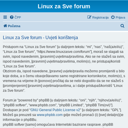
Linux za Sve forum
ČPP
Registracija
Prijava
P
Početna
r
Linux za Sve forum - Uvjeti korištenja
e
t
Pristupom na “Linux za Sve forum” [u daljnjem tekstu: “mi”, “nas”, “naš(a/e/i/u)”,
“Linux za Sve forum”, “https://www.linuxzasve.com/forum”], moraš se slagati sa
r
svim, ispod navedenim, [pravnim] uvjetima/pravilima. Ako se ne slažeš sa svim,
a
ispod navedenim, [pravnim] uvjetima/pravilima, molim(o), ne pristupaj/koristi
“Linux za Sve forum”.
ž
Obzirom da, ispod navedene, [pravne] uvjete/pravila možemo promijeniti u bilo
n
koje doba, a o čemu obavještavamo samo registrirane korisnike/ce, molim(o), s
vremena na vrijeme ih [ponovo] pročitaj da se nebi dogodilo da se ne slažeš s
i
[promijenjenim] [pravnim] uvjetima/pravilima, a i dalje pristupaš/koristiš “Linux
k
za Sve forum”.
Forum je "powered by" phpBB [u daljnjem tekstu: “oni”, “njih”, “njihov(a/e/i/u)”,
“phpBB softver”, “www.phpbb.com”, “phpBB Limited”, “phpBB Tim(ovi)”].
Dostupan je pod “
GNU General Public License v2
” [u daljnjem tekstu: “GPL”].
Možeš ga preuzeti sa
www.phpbb.com
gdje možeš pronaći (i) [sve] detaljn(ij)e
informacije o phpBBu.
phpBB softver [samo] omogućava Internetski bazirane rasprave. phpBB