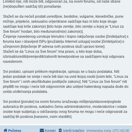
Limited nije, niti može biti, odgovoran za, na ovom forumu, od naše strane
(ne)dopušten sadržaj i(li) ponašanje.
Slažeš se da nećeš postati uvredljive, bestidne, vulgarne, klevetničke, pune
mržnje, prijeteće, seksualno orijentirane sadržaje kao ni bilo koje druge
sadržaje koji krše zakon(e) [bilo tvoje zemlje, bilo zemlje u kojoj je “Linux za
Sve forum” hostan, bilo međunarodni(e) zakon(e)].
Činjenje navedenog uzrokuje trenutno i trajno isključenje osobe [činitelja/ice] s
foruma kao i obavijest ISPu [pružatelju Internet usluga] osobe [činitelja/ice] o
učinjenom [bilježenje IP adresa svih postova služi upravo tome].
Slažeš se da “Linux za Sve forum” ima pravo, u bilo koje doba,
izbrisati/urediti/premjestiti/zatvoriti teme/postove sa sadržajem koji odgovara
navedenom.
Svi podatci, upisani prilikom registracije, upisuju se u bazu podataka. Niti
jedan podatak ne smije i neće biti dan na uvid ikojoj osobi [osim tebi, “Linux za
Sve forum” i onih-ako/što/kako podliježe zakonu]. Niti “Linux za Sve forum” niti
phpBB ne mogu i neće biti odgovorni/e ako uslijed hakerskog napada dođe do
uvida u/otkrivanja podataka.
Svi postovi [poruke] na ovom forumu izražavaju mišljenja/stavove/poglede
autora/ica tih postova, sukladno čemu administratori/ce, moderatori/ce i ostale
osobe koje sudjeluju u održavanju ovog foruma ne mogu i neće odgovarati za
sadržaj tih postova [naravno, osim vlastitih].
Početna
Kontakt
Izbriši kolačiće
Vremenska zona:
UTC+01:00