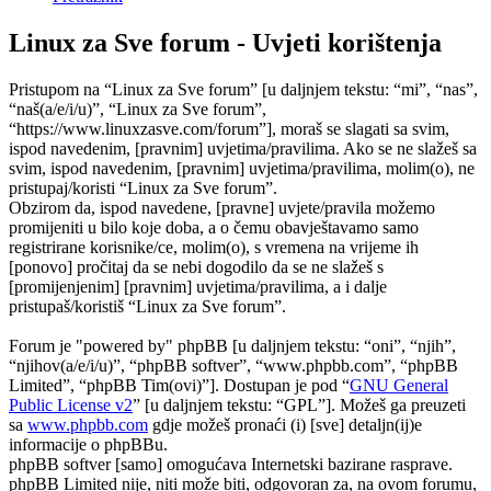
Linux za Sve forum - Uvjeti korištenja
Pristupom na “Linux za Sve forum” [u daljnjem tekstu: “mi”, “nas”,
“naš(a/e/i/u)”, “Linux za Sve forum”,
“https://www.linuxzasve.com/forum”], moraš se slagati sa svim,
ispod navedenim, [pravnim] uvjetima/pravilima. Ako se ne slažeš sa
svim, ispod navedenim, [pravnim] uvjetima/pravilima, molim(o), ne
pristupaj/koristi “Linux za Sve forum”.
Obzirom da, ispod navedene, [pravne] uvjete/pravila možemo
promijeniti u bilo koje doba, a o čemu obavještavamo samo
registrirane korisnike/ce, molim(o), s vremena na vrijeme ih
[ponovo] pročitaj da se nebi dogodilo da se ne slažeš s
[promijenjenim] [pravnim] uvjetima/pravilima, a i dalje
pristupaš/koristiš “Linux za Sve forum”.
Forum je "powered by" phpBB [u daljnjem tekstu: “oni”, “njih”,
“njihov(a/e/i/u)”, “phpBB softver”, “www.phpbb.com”, “phpBB
Limited”, “phpBB Tim(ovi)”]. Dostupan je pod “
GNU General
Public License v2
” [u daljnjem tekstu: “GPL”]. Možeš ga preuzeti
sa
www.phpbb.com
gdje možeš pronaći (i) [sve] detaljn(ij)e
informacije o phpBBu.
phpBB softver [samo] omogućava Internetski bazirane rasprave.
phpBB Limited nije, niti može biti, odgovoran za, na ovom forumu,