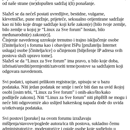
od naše strane (ne)dopušten sadržaj i(li) ponašanje.
Slažeš se da nećeš postati uvredljive, bestidne, vulgarne,
klevetničke, pune mržnje, prijeteće, seksualno orijentirane sadržaje
kao ni bilo koje druge sadržaje koji krše zakon(e) [bilo tvoje zemlje,
bilo zemlje u kojoj je “Linux za Sve forum” hostan, bilo
međunarodni(e) zakon(e)].
Činjenje navedenog uzrokuje trenutno i trajno isključenje osobe
[činitelja/ice] s foruma kao i obavijest ISPu [pružatelju Internet
usluga] osobe [činitelja/ice] o učinjenom [bilježenje IP adresa svih
postova služi upravo tome].
Slažeš se da “Linux za Sve forum” ima pravo, u bilo koje doba,
izbrisati/urediti/premjestiti/zatvoriti teme/postove sa sadržajem koji
odgovara navedenom.
Svi podatci, upisani prilikom registracije, upisuju se u bazu
podataka. Niti jedan podatak ne smije i neće biti dan na uvid ikojoj
osobi [osim tebi, “Linux za Sve forum” i onih-ako/što/kako
podliježe zakonu]. Niti “Linux za Sve forum” niti phpBB ne mogu i
neće biti odgovorni/e ako uslijed hakerskog napada dođe do uvida
u/otkrivanja podataka.
Svi postovi [poruke] na ovom forumu izražavaju
mišljenja/stavove/poglede autora/ica tih postova, sukladno čemu
administratori/ce, moderatori/ce i ostale osobe koje sudjeluju u