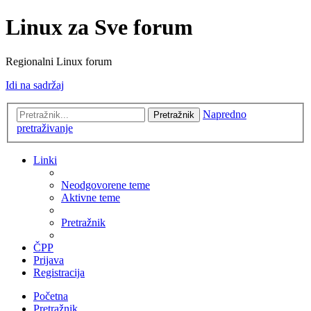
Linux za Sve forum
Regionalni Linux forum
Idi na sadržaj
Napredno
Pretražnik
pretraživanje
Linki
Neodgovorene teme
Aktivne teme
Pretražnik
ČPP
Prijava
Registracija
Početna
Pretražnik