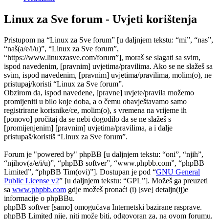
Linux za Sve forum - Uvjeti korištenja
Pristupom na “Linux za Sve forum” [u daljnjem tekstu: “mi”, “nas”,
“naš(a/e/i/u)”, “Linux za Sve forum”,
“https://www.linuxzasve.com/forum”], moraš se slagati sa svim,
ispod navedenim, [pravnim] uvjetima/pravilima. Ako se ne slažeš sa
svim, ispod navedenim, [pravnim] uvjetima/pravilima, molim(o), ne
pristupaj/koristi “Linux za Sve forum”.
Obzirom da, ispod navedene, [pravne] uvjete/pravila možemo
promijeniti u bilo koje doba, a o čemu obavještavamo samo
registrirane korisnike/ce, molim(o), s vremena na vrijeme ih
[ponovo] pročitaj da se nebi dogodilo da se ne slažeš s
[promijenjenim] [pravnim] uvjetima/pravilima, a i dalje
pristupaš/koristiš “Linux za Sve forum”.
Forum je "powered by" phpBB [u daljnjem tekstu: “oni”, “njih”,
“njihov(a/e/i/u)”, “phpBB softver”, “www.phpbb.com”, “phpBB
Limited”, “phpBB Tim(ovi)”]. Dostupan je pod “
GNU General
Public License v2
” [u daljnjem tekstu: “GPL”]. Možeš ga preuzeti
sa
www.phpbb.com
gdje možeš pronaći (i) [sve] detaljn(ij)e
informacije o phpBBu.
phpBB softver [samo] omogućava Internetski bazirane rasprave.
phpBB Limited nije, niti može biti, odgovoran za, na ovom forumu,