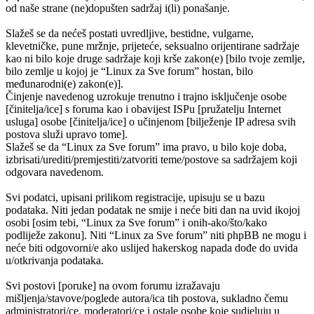
od naše strane (ne)dopušten sadržaj i(li) ponašanje.
Slažeš se da nećeš postati uvredljive, bestidne, vulgarne,
klevetničke, pune mržnje, prijeteće, seksualno orijentirane sadržaje
kao ni bilo koje druge sadržaje koji krše zakon(e) [bilo tvoje zemlje,
bilo zemlje u kojoj je “Linux za Sve forum” hostan, bilo
međunarodni(e) zakon(e)].
Činjenje navedenog uzrokuje trenutno i trajno isključenje osobe
[činitelja/ice] s foruma kao i obavijest ISPu [pružatelju Internet
usluga] osobe [činitelja/ice] o učinjenom [bilježenje IP adresa svih
postova služi upravo tome].
Slažeš se da “Linux za Sve forum” ima pravo, u bilo koje doba,
izbrisati/urediti/premjestiti/zatvoriti teme/postove sa sadržajem koji
odgovara navedenom.
Svi podatci, upisani prilikom registracije, upisuju se u bazu
podataka. Niti jedan podatak ne smije i neće biti dan na uvid ikojoj
osobi [osim tebi, “Linux za Sve forum” i onih-ako/što/kako
podliježe zakonu]. Niti “Linux za Sve forum” niti phpBB ne mogu i
neće biti odgovorni/e ako uslijed hakerskog napada dođe do uvida
u/otkrivanja podataka.
Svi postovi [poruke] na ovom forumu izražavaju
mišljenja/stavove/poglede autora/ica tih postova, sukladno čemu
administratori/ce, moderatori/ce i ostale osobe koje sudjeluju u