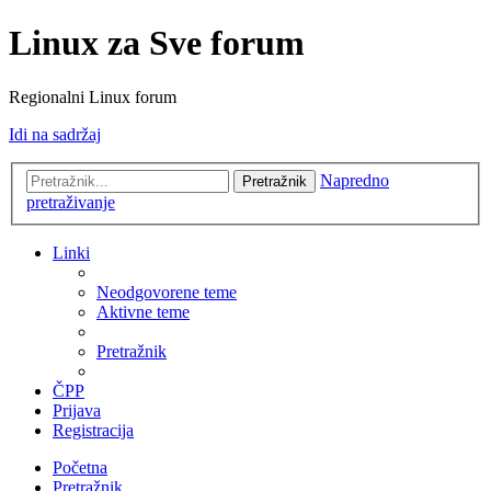
Linux za Sve forum
Regionalni Linux forum
Idi na sadržaj
Napredno
Pretražnik
pretraživanje
Linki
Neodgovorene teme
Aktivne teme
Pretražnik
ČPP
Prijava
Registracija
Početna
Pretražnik